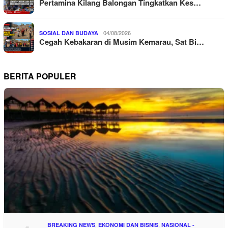
Pertamina Kilang Balongan Tingkatkan Kes…
04/08/2026
SOSIAL DAN BUDAYA
Cegah Kebakaran di Musim Kemarau, Sat Bi…
BERITA POPULER
,
,
BREAKING NEWS
EKONOMI DAN BISNIS
NASIONAL -