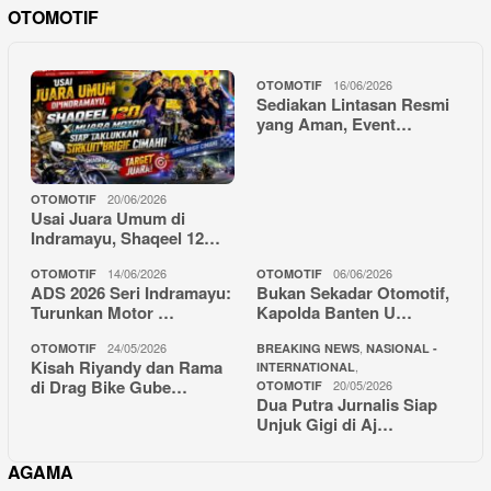
OTOMOTIF
16/06/2026
OTOMOTIF
Sediakan Lintasan Resmi
yang Aman, Event…
20/06/2026
OTOMOTIF
Usai Juara Umum di
Indramayu, Shaqeel 12…
14/06/2026
06/06/2026
OTOMOTIF
OTOMOTIF
ADS 2026 Seri Indramayu:
Bukan Sekadar Otomotif,
Turunkan Motor …
Kapolda Banten U…
24/05/2026
,
OTOMOTIF
BREAKING NEWS
NASIONAL -
Kisah Riyandy dan Rama
,
INTERNATIONAL
di Drag Bike Gube…
20/05/2026
OTOMOTIF
Dua Putra Jurnalis Siap
Unjuk Gigi di Aj…
AGAMA