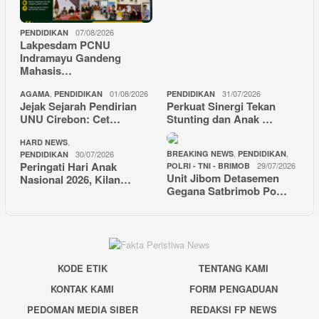
07/08/2026
PENDIDIKAN
Lakpesdam PCNU
Indramayu Gandeng
Mahasis…
,
01/08/2026
31/07/2026
AGAMA
PENDIDIKAN
PENDIDIKAN
Jejak Sejarah Pendirian
Perkuat Sinergi Tekan
UNU Cirebon: Cet…
Stunting dan Anak …
,
HARD NEWS
,
,
30/07/2026
BREAKING NEWS
PENDIDIKAN
PENDIDIKAN
Peringati Hari Anak
29/07/2026
POLRI - TNI - BRIMOB
Unit Jibom Detasemen
Nasional 2026, Kilan…
Gegana Satbrimob Po…
KODE ETIK
TENTANG KAMI
KONTAK KAMI
FORM PENGADUAN
PEDOMAN MEDIA SIBER
REDAKSI FP NEWS