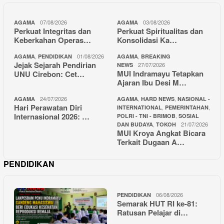
07/08/2026
03/08/2026
AGAMA
AGAMA
Perkuat Integritas dan
Perkuat Spiritualitas dan
Keberkahan Operas…
Konsolidasi Ka…
,
01/08/2026
,
AGAMA
PENDIDIKAN
AGAMA
BREAKING
Jejak Sejarah Pendirian
27/07/2026
NEWS
MUI Indramayu Tetapkan
UNU Cirebon: Cet…
Ajaran Ibu Desi M…
24/07/2026
,
,
AGAMA
AGAMA
HARD NEWS
NASIONAL -
Hari Perawatan Diri
,
,
INTERNATIONAL
PEMERINTAHAN
Internasional 2026: …
,
POLRI - TNI - BRIMOB
SOSIAL
,
21/07/2026
DAN BUDAYA
TOKOH
MUI Kroya Angkat Bicara
Terkait Dugaan A…
PENDIDIKAN
06/08/2026
PENDIDIKAN
Semarak HUT RI ke-81:
Ratusan Pelajar di…