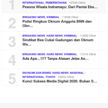
1
,
167640 Dilihat
INTERNATIONAL
PEMERINTAHAN
Pesona Wisata Indramayu: Dari Pantai Eks…
2
,
116096 Dilihat
BREAKING NEWS
KRIMINAL
Polisi Ringkus Oknum Anggota BNN dan
Okn…
3
,
,
113953 Dilihat
BREAKING NEWS
HARD NEWS
KRIMINAL
Sindikat Bea Cukai Gadungan dan Oknum
Wa…
4
,
,
113104 Dilihat
BREAKING NEWS
HARD NEWS
KRIMINAL
Ada Apa…!!!? Tanpa Alasan Jelas Ae…
5
,
,
EKONOMI DAN BISNIS
HARD NEWS
NASIONAL -
,
106452 Dilihat
INTERNATIONAL
TOKOH
Kunci Sukses Media Digital 2026: Bukan S…