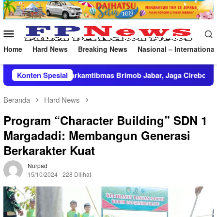
Loncat
ke
konten
Menu
Mobile
Home
Hard News
Breaking News
Nasional – International
as Brimob Jabar, Jaga Cirebon Tetap Kondusif
Konten Spesial
Lakpesda
Beranda
Hard News
Program “Character Building” SDN 1
Margadadi: Membangun Generasi
Berkarakter Kuat
Nurpad
15/10/2024
228 Dilihat