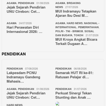
,
01/08/2026
,
AGAMA
PENDIDIKAN
AGAMA
BREAKING
Jejak Sejarah Pendirian
27/07/2026
NEWS
MUI Indramayu Tetapkan
UNU Cirebon: Cet…
Ajaran Ibu Desi M…
24/07/2026
,
,
AGAMA
AGAMA
HARD NEWS
NASIONAL -
Hari Perawatan Diri
,
,
INTERNATIONAL
PEMERINTAHAN
Internasional 2026: …
,
POLRI - TNI - BRIMOB
SOSIAL
,
21/07/2026
DAN BUDAYA
TOKOH
MUI Kroya Angkat Bicara
Terkait Dugaan A…
PENDIDIKAN
07/08/2026
06/08/2026
PENDIDIKAN
PENDIDIKAN
Lakpesdam PCNU
Semarak HUT RI ke-81:
Indramayu Gandeng
Ratusan Pelajar di…
Mahasis…
,
01/08/2026
31/07/2026
AGAMA
PENDIDIKAN
PENDIDIKAN
Jejak Sejarah Pendirian
Perkuat Sinergi Tekan
UNU Cirebon: Cet…
Stunting dan Anak …
,
HARD NEWS