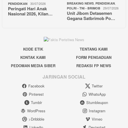
,
,
30/07/2026
BREAKING NEWS
PENDIDIKAN
PENDIDIKAN
Peringati Hari Anak
29/07/2026
POLRI - TNI - BRIMOB
Unit Jibom Detasemen
Nasional 2026, Kilan…
Gegana Satbrimob Po…
KODE ETIK
TENTANG KAMI
KONTAK KAMI
FORM PENGADUAN
PEDOMAN MEDIA SIBER
REDAKSI FP NEWS
JARINGAN SOCIAL
Facebook
Twitter
Pinterest
WhatsApp
Tumblr
Stumbleupon
WordPress
Instagram
>Dribbble
Vimeo
Linkedin
Deviantart