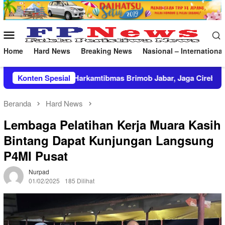
Loncat
ke
konten
Menu
Mobile
Home
Hard News
Breaking News
Nasional – International
Patroli Harkamtibmas Brimob Jabar, Jaga Cirebon Tetap Kondus
Konten Spesial
Beranda
Hard News
Lembaga Pelatihan Kerja Muara Kasih
Bintang Dapat Kunjungan Langsung
P4MI Pusat
Nurpad
01/02/2025
185 Dilihat