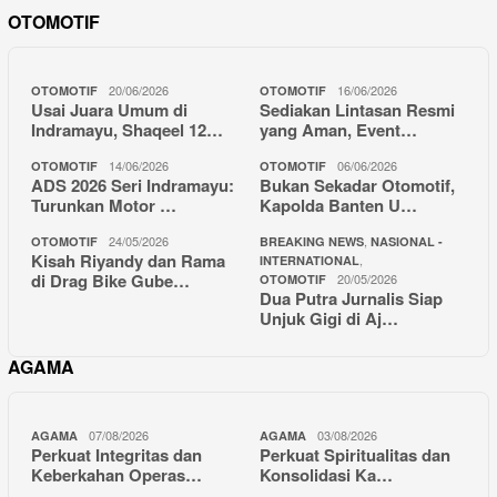
OTOMOTIF
20/06/2026
16/06/2026
OTOMOTIF
OTOMOTIF
Usai Juara Umum di
Sediakan Lintasan Resmi
Indramayu, Shaqeel 12…
yang Aman, Event…
14/06/2026
06/06/2026
OTOMOTIF
OTOMOTIF
ADS 2026 Seri Indramayu:
Bukan Sekadar Otomotif,
Turunkan Motor …
Kapolda Banten U…
24/05/2026
,
OTOMOTIF
BREAKING NEWS
NASIONAL -
Kisah Riyandy dan Rama
,
INTERNATIONAL
di Drag Bike Gube…
20/05/2026
OTOMOTIF
Dua Putra Jurnalis Siap
Unjuk Gigi di Aj…
AGAMA
07/08/2026
03/08/2026
AGAMA
AGAMA
Perkuat Integritas dan
Perkuat Spiritualitas dan
Keberkahan Operas…
Konsolidasi Ka…