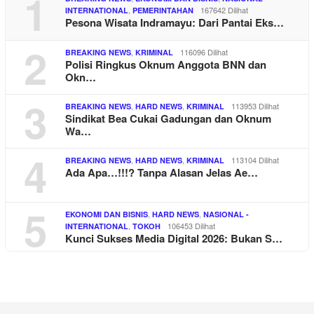
1
,
167642 Dilihat
INTERNATIONAL
PEMERINTAHAN
Pesona Wisata Indramayu: Dari Pantai Eks…
2
,
116096 Dilihat
BREAKING NEWS
KRIMINAL
Polisi Ringkus Oknum Anggota BNN dan
Okn…
3
,
,
113953 Dilihat
BREAKING NEWS
HARD NEWS
KRIMINAL
Sindikat Bea Cukai Gadungan dan Oknum
Wa…
4
,
,
113104 Dilihat
BREAKING NEWS
HARD NEWS
KRIMINAL
Ada Apa…!!!? Tanpa Alasan Jelas Ae…
5
,
,
EKONOMI DAN BISNIS
HARD NEWS
NASIONAL -
,
106453 Dilihat
INTERNATIONAL
TOKOH
Kunci Sukses Media Digital 2026: Bukan S…