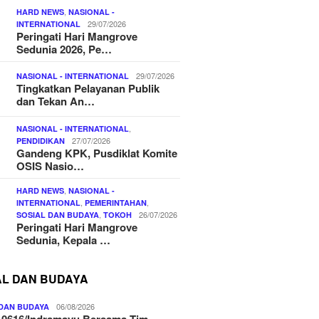
,
HARD NEWS
NASIONAL -
29/07/2026
INTERNATIONAL
Peringati Hari Mangrove
Sedunia 2026, Pe…
29/07/2026
NASIONAL - INTERNATIONAL
Tingkatkan Pelayanan Publik
dan Tekan An…
,
NASIONAL - INTERNATIONAL
27/07/2026
PENDIDIKAN
Gandeng KPK, Pusdiklat Komite
OSIS Nasio…
,
HARD NEWS
NASIONAL -
,
,
INTERNATIONAL
PEMERINTAHAN
,
26/07/2026
SOSIAL DAN BUDAYA
TOKOH
Peringati Hari Mangrove
Sedunia, Kepala …
AL DAN BUDAYA
06/08/2026
 DAN BUDAYA
 0616/Indramayu Bersama Tim