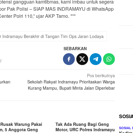
tensi gangguan kamtibmas, kami imbau untuk segera
apor Pak Polisi – SIAP MAS INDRAMAYU di WhatsApp
nter Polri 110,” ujar AKP Tarno. ***
r Indramayu Berakhir di Tangan Tim Ops Jaran Lodaya
SEBARKAN
/
Pos berikutnya
urkan
Sekolah Rakyat Indramayu Prioritaskan Warga
1
Kurang Mampu, Bupati Minta Jalan Diperlebar
SOSI
l Rusak Warung Pakai
Tak Ada Ruang Bagi Geng
SOSIAL
m, 5 Anggota Geng
Motor, URC Polres Indramayu
Kodim