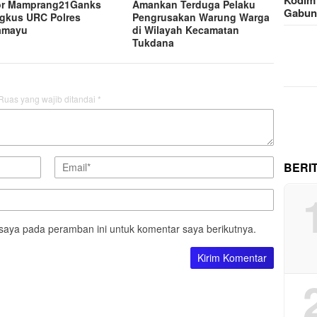
or Mamprang21Ganks
Amankan Terduga Pelaku
Gabu
ngkus URC Polres
Pengrusakan Warung Warga
amayu
di Wilayah Kecamatan
Tukdana
Ruas yang wajib ditandai
*
BERI
saya pada peramban ini untuk komentar saya berikutnya.