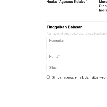
Hoaks “Agustus Kelabu”
Mot
Diri
Indr
Tinggalkan Balasan
Alamat email Anda tidak akan dipublikasikan.
Simpan nama, email, dan situs web 