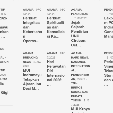
07/0
03/0
,
TIF
AGAMA
AGAMA
AGAMA
PENDI
/2026
8/2026
8/2026
07/0
PENDIDIKAN
2026
Perkuat
Perkuat
Lakp
01/08/2026
Jejak
Integritas
Spiritualit
m P
Sejarah
amayu
dan
as dan
Indr
Pendirian
unkan
Keberkaha
Konsolida
Gan
UNU
r …
n
si Ka…
Mah
Cirebon:
Operas…
Cet…
ING
,
24/0
,
AGAMA
AGAMA
AGAMA
PENDI
7/2026
,
31/0
AL -
BREAKING
HARD NEWS
Hari
Perk
27/07/
NATION
NEWS
NASIONAL -
Perawatan
Sine
2026
INTERNATION
MUI
Diri
Teka
,
TIF
AL
Indramayu
/2026
Internasio
Stun
PEMERINTAH
utra
Tetapkan
,
nal 2026:
AN
POLRI -
dan 
lis
Ajaran Ibu
TNI -
…
…
,
Desi M…
BRIMOB
 Gigi
SOSIAL DAN
,
…
BUDAYA
21/0
TOKOH
7/2026
MUI Kroya