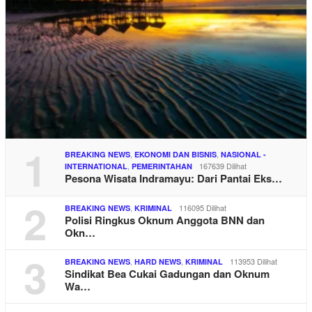
1
,
,
BREAKING NEWS
EKONOMI DAN BISNIS
NASIONAL -
,
167639 Dilihat
INTERNATIONAL
PEMERINTAHAN
Pesona Wisata Indramayu: Dari Pantai Eks…
2
,
116095 Dilihat
BREAKING NEWS
KRIMINAL
Polisi Ringkus Oknum Anggota BNN dan
Okn…
3
,
,
113953 Dilihat
BREAKING NEWS
HARD NEWS
KRIMINAL
Sindikat Bea Cukai Gadungan dan Oknum
Wa…