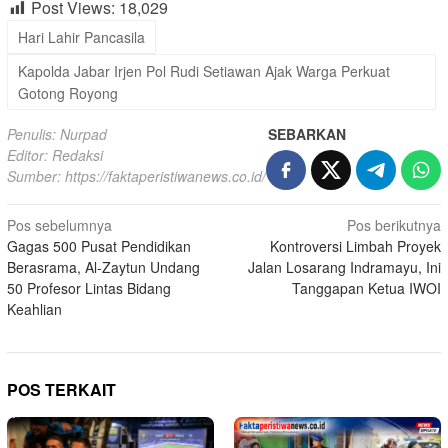
Post Views:
18,029
Hari Lahir Pancasila
Kapolda Jabar Irjen Pol Rudi Setiawan Ajak Warga Perkuat
Gotong Royong
Penulis: Nurpad
SEBARKAN
Editor: Redaksi
Sumber:
https://faktaperistiwanews.co.id/
Navigasi
Pos sebelumnya
Pos berikutnya
Gagas 500 Pusat Pendidikan
Kontroversi Limbah Proyek
pos
Berasrama, Al-Zaytun Undang
Jalan Losarang Indramayu, Ini
50 Profesor Lintas Bidang
Tanggapan Ketua IWOI
Keahlian
POS TERKAIT