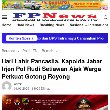
Loncat
ke
konten
Menu
Mobile
Home
Hard News
Breaking News
Nasional – International
PS Indramayu Canangkan Program Desa Cantik 2026
Konten Spesial
Dan
Beranda
Polri - TNI - Brimob
Hari Lahir Pancasila, Kapolda Jabar
Irjen Pol Rudi Setiawan Ajak Warga
Perkuat Gotong Royong
Admin
01/06/2026
18029 Dilihat