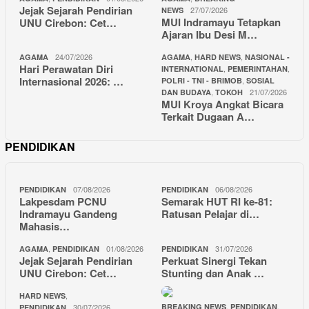
Jejak Sejarah Pendirian
27/07/2026
NEWS
MUI Indramayu Tetapkan
UNU Cirebon: Cet…
Ajaran Ibu Desi M…
24/07/2026
,
,
AGAMA
AGAMA
HARD NEWS
NASIONAL -
Hari Perawatan Diri
,
,
INTERNATIONAL
PEMERINTAHAN
Internasional 2026: …
,
POLRI - TNI - BRIMOB
SOSIAL
,
21/07/2026
DAN BUDAYA
TOKOH
MUI Kroya Angkat Bicara
Terkait Dugaan A…
PENDIDIKAN
07/08/2026
06/08/2026
PENDIDIKAN
PENDIDIKAN
Lakpesdam PCNU
Semarak HUT RI ke-81:
Indramayu Gandeng
Ratusan Pelajar di…
Mahasis…
,
01/08/2026
31/07/2026
AGAMA
PENDIDIKAN
PENDIDIKAN
Jejak Sejarah Pendirian
Perkuat Sinergi Tekan
UNU Cirebon: Cet…
Stunting dan Anak …
,
HARD NEWS
,
,
30/07/2026
BREAKING NEWS
PENDIDIKAN
PENDIDIKAN