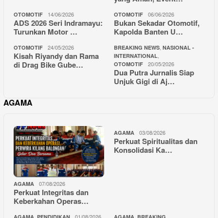
14/06/2026
06/06/2026
OTOMOTIF
OTOMOTIF
ADS 2026 Seri Indramayu:
Bukan Sekadar Otomotif,
Turunkan Motor …
Kapolda Banten U…
24/05/2026
,
OTOMOTIF
BREAKING NEWS
NASIONAL -
Kisah Riyandy dan Rama
,
INTERNATIONAL
di Drag Bike Gube…
20/05/2026
OTOMOTIF
Dua Putra Jurnalis Siap
Unjuk Gigi di Aj…
AGAMA
03/08/2026
AGAMA
Perkuat Spiritualitas dan
Konsolidasi Ka…
07/08/2026
AGAMA
Perkuat Integritas dan
Keberkahan Operas…
,
01/08/2026
,
AGAMA
PENDIDIKAN
AGAMA
BREAKING