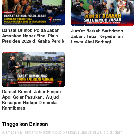
Dansat Brimob Polda Jabar
Jum’at Berkah Satbrimob
Amankan Nobar Final Piala
Jabar : Tebar Kepedulian
Presiden 2026 di Graha Persib
Lewat Aksi Berbagi
Dansat Brimob Jabar Pimpin
Apel Gelar Pasukan: Wujud
Kesiapan Hadapi Dinamika
Kamtibmas
Tinggalkan Balasan
Alamat email Anda tidak akan dipublikasikan.
Ruas yang wajib ditandai
*