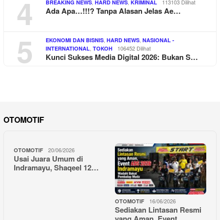
4
,
,
113103 Dilihat
BREAKING NEWS
HARD NEWS
KRIMINAL
Ada Apa…!!!? Tanpa Alasan Jelas Ae…
5
,
,
EKONOMI DAN BISNIS
HARD NEWS
NASIONAL -
,
106452 Dilihat
INTERNATIONAL
TOKOH
Kunci Sukses Media Digital 2026: Bukan S…
OTOMOTIF
20/06/2026
OTOMOTIF
Usai Juara Umum di
Indramayu, Shaqeel 12…
16/06/2026
OTOMOTIF
Sediakan Lintasan Resmi
yang Aman, Event…