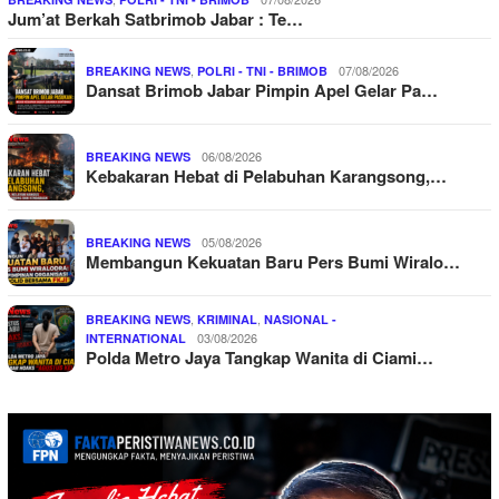
Jum’at Berkah Satbrimob Jabar : Te…
,
07/08/2026
BREAKING NEWS
POLRI - TNI - BRIMOB
Dansat Brimob Jabar Pimpin Apel Gelar Pa…
06/08/2026
BREAKING NEWS
Kebakaran Hebat di Pelabuhan Karangsong,…
05/08/2026
BREAKING NEWS
Membangun Kekuatan Baru Pers Bumi Wiralo…
,
,
BREAKING NEWS
KRIMINAL
NASIONAL -
03/08/2026
INTERNATIONAL
Polda Metro Jaya Tangkap Wanita di Ciami…