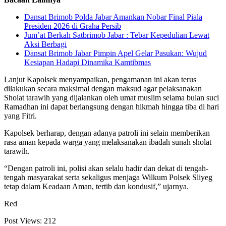
Dansat Brimob Polda Jabar Amankan Nobar Final Piala
Presiden 2026 di Graha Persib
Jum’at Berkah Satbrimob Jabar : Tebar Kepedulian Lewat
Aksi Berbagi
Dansat Brimob Jabar Pimpin Apel Gelar Pasukan: Wujud
Kesiapan Hadapi Dinamika Kamtibmas
Lanjut Kapolsek menyampaikan, pengamanan ini akan terus
dilakukan secara maksimal dengan maksud agar pelaksanakan
Sholat tarawih yang dijalankan oleh umat muslim selama bulan suci
Ramadhan ini dapat berlangsung dengan hikmah hingga tiba di hari
yang Fitri.
Kapolsek berharap, dengan adanya patroli ini selain memberikan
rasa aman kepada warga yang melaksanakan ibadah sunah sholat
tarawih.
“Dengan patroli ini, polisi akan selalu hadir dan dekat di tengah-
tengah masyarakat serta sekaligus menjaga Wilkum Polsek Sliyeg
tetap dalam Keadaan Aman, tertib dan kondusif,” ujarnya.
Red
Post Views:
212