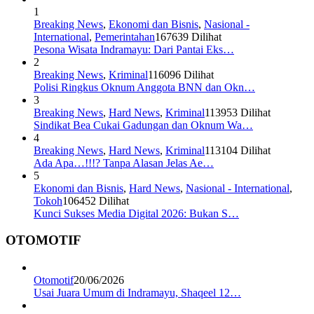
1
Breaking News
,
Ekonomi dan Bisnis
,
Nasional -
International
,
Pemerintahan
167639 Dilihat
Pesona Wisata Indramayu: Dari Pantai Eks…
2
Breaking News
,
Kriminal
116096 Dilihat
Polisi Ringkus Oknum Anggota BNN dan Okn…
3
Breaking News
,
Hard News
,
Kriminal
113953 Dilihat
Sindikat Bea Cukai Gadungan dan Oknum Wa…
4
Breaking News
,
Hard News
,
Kriminal
113104 Dilihat
Ada Apa…!!!? Tanpa Alasan Jelas Ae…
5
Ekonomi dan Bisnis
,
Hard News
,
Nasional - International
,
Tokoh
106452 Dilihat
Kunci Sukses Media Digital 2026: Bukan S…
OTOMOTIF
Otomotif
20/06/2026
Usai Juara Umum di Indramayu, Shaqeel 12…