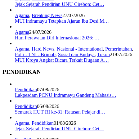
Jejak Sejarah Pendirian UNU Cirebon: Cet…
Agama
,
Breaking News
27/07/2026
MUI Indramayu Tetapkan Ajaran Ibu Desi M…
Agama
24/07/2026
Hari Perawatan Diri Internasional 2026: …
Agama
,
Hard News
,
Nasional - International
,
Pemerintahan
,
Polri - TNI - Brimob
,
Sosial dan Budaya
,
Tokoh
21/07/2026
MUI Kroya Angkat Bicara Terkait Dugaan A…
PENDIDIKAN
Pendidikan
07/08/2026
Lakpesdam PCNU Indramayu Gandeng Mahasis…
Pendidikan
06/08/2026
Semarak HUT RI ke-81: Ratusan Pelajar di…
Agama
,
Pendidikan
01/08/2026
Jejak Sejarah Pendirian UNU Cirebon: Cet…