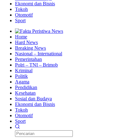
Ekonomi dan Bisnis
Tokoh
Otomotif
Sport
Home
Hard News
Breaking News
Nasional – International
Pemerintahan
Polri – TNI – Brimob
Kriminal
Politik
Agama
Pendidikan
Kesehatan
Sosial dan Budaya
Ekonomi dan Bisnis
Tokoh
Otomotif
Sport