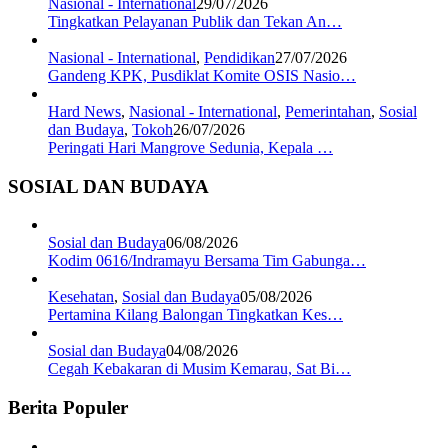
Nasional - International
29/07/2026
Tingkatkan Pelayanan Publik dan Tekan An…
Nasional - International
,
Pendidikan
27/07/2026
Gandeng KPK, Pusdiklat Komite OSIS Nasio…
Hard News
,
Nasional - International
,
Pemerintahan
,
Sosial
dan Budaya
,
Tokoh
26/07/2026
Peringati Hari Mangrove Sedunia, Kepala …
SOSIAL DAN BUDAYA
Sosial dan Budaya
06/08/2026
Kodim 0616/Indramayu Bersama Tim Gabunga…
Kesehatan
,
Sosial dan Budaya
05/08/2026
Pertamina Kilang Balongan Tingkatkan Kes…
Sosial dan Budaya
04/08/2026
Cegah Kebakaran di Musim Kemarau, Sat Bi…
Berita Populer