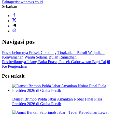
Faktaperistiwanews.co.id
Sebarkan
Navigasi pos
Pos sebelumnya
Polsek Cikedung Tingkatkan Patroli Wujudkan
Kenyamanan Warga Selama Bulan Ramadhan
Pos berikutnya
Jelang Buka Puasa, Polsek Gabuswetan Bagi Takjil
Ke Pengendara
Pos terkait
Dansat Brimob Polda Jabar Amankan Nobar Final Piala
Presiden 2026 di Graha Persib