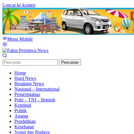
Loncat ke konten
Menu Mobile
Pencarian
Home
Hard News
Breaking News
Nasional – International
Pemerintahan
Polri – TNI – Brimob
Kriminal
Politik
Agama
Pendidikan
Kesehatan
Sosial dan Budaya