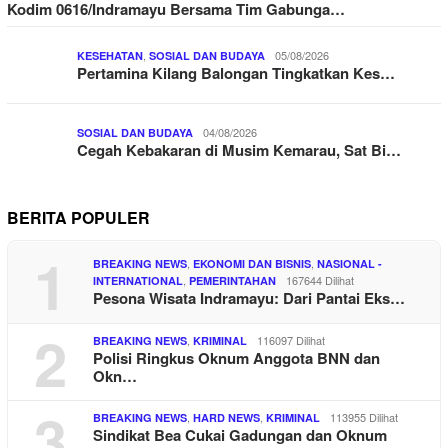
Kodim 0616/Indramayu Bersama Tim Gabunga…
,
05/08/2026
KESEHATAN
SOSIAL DAN BUDAYA
Pertamina Kilang Balongan Tingkatkan Kes…
04/08/2026
SOSIAL DAN BUDAYA
Cegah Kebakaran di Musim Kemarau, Sat Bi…
BERITA POPULER
1
,
,
BREAKING NEWS
EKONOMI DAN BISNIS
NASIONAL -
,
167644 Dilihat
INTERNATIONAL
PEMERINTAHAN
Pesona Wisata Indramayu: Dari Pantai Eks…
2
,
116097 Dilihat
BREAKING NEWS
KRIMINAL
Polisi Ringkus Oknum Anggota BNN dan
Okn…
3
,
,
113955 Dilihat
BREAKING NEWS
HARD NEWS
KRIMINAL
Sindikat Bea Cukai Gadungan dan Oknum