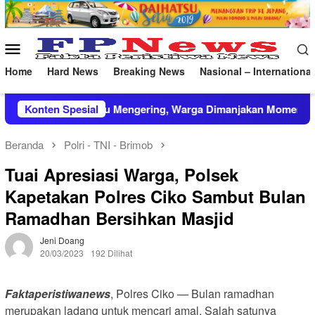
Loncat
ke
konten
Menu
Mobile
Home
Hard News
Breaking News
Nasional – International
ri Indramayu Mengering, Warga Dimanjakan Momen Panen Ika
Konten Spesial
Beranda
Polri - TNI - Brimob
Tuai Apresiasi Warga, Polsek
Kapetakan Polres Ciko Sambut Bulan
Ramadhan Bersihkan Masjid
Jeni Doang
20/03/2023
192 Dilihat
Faktaperistiwanews
, Polres Ciko — Bulan ramadhan
merupakan ladang untuk mencari amal, Salah satunya