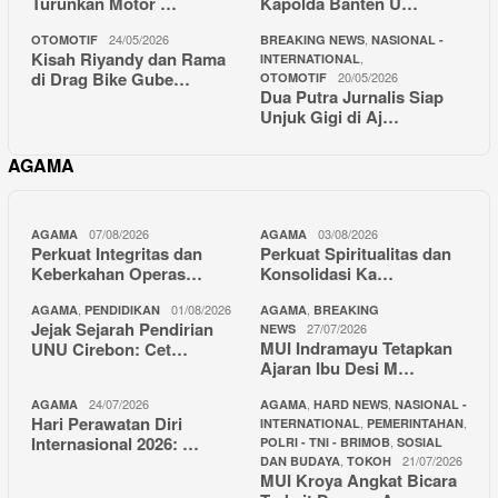
Turunkan Motor …
Kapolda Banten U…
24/05/2026
,
OTOMOTIF
BREAKING NEWS
NASIONAL -
Kisah Riyandy dan Rama
,
INTERNATIONAL
di Drag Bike Gube…
20/05/2026
OTOMOTIF
Dua Putra Jurnalis Siap
Unjuk Gigi di Aj…
AGAMA
07/08/2026
03/08/2026
AGAMA
AGAMA
Perkuat Integritas dan
Perkuat Spiritualitas dan
Keberkahan Operas…
Konsolidasi Ka…
,
01/08/2026
,
AGAMA
PENDIDIKAN
AGAMA
BREAKING
Jejak Sejarah Pendirian
27/07/2026
NEWS
MUI Indramayu Tetapkan
UNU Cirebon: Cet…
Ajaran Ibu Desi M…
24/07/2026
,
,
AGAMA
AGAMA
HARD NEWS
NASIONAL -
Hari Perawatan Diri
,
,
INTERNATIONAL
PEMERINTAHAN
Internasional 2026: …
,
POLRI - TNI - BRIMOB
SOSIAL
,
21/07/2026
DAN BUDAYA
TOKOH
MUI Kroya Angkat Bicara