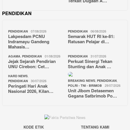
Terkait Dugaan A…
PENDIDIKAN
07/08/2026
06/08/2026
PENDIDIKAN
PENDIDIKAN
Lakpesdam PCNU
Semarak HUT RI ke-81:
Indramayu Gandeng
Ratusan Pelajar di…
Mahasis…
,
01/08/2026
31/07/2026
AGAMA
PENDIDIKAN
PENDIDIKAN
Jejak Sejarah Pendirian
Perkuat Sinergi Tekan
UNU Cirebon: Cet…
Stunting dan Anak …
,
HARD NEWS
,
,
30/07/2026
BREAKING NEWS
PENDIDIKAN
PENDIDIKAN
Peringati Hari Anak
29/07/2026
POLRI - TNI - BRIMOB
Unit Jibom Detasemen
Nasional 2026, Kilan…
Gegana Satbrimob Po…
KODE ETIK
TENTANG KAMI