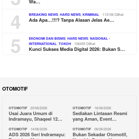
Wa…
4
,
,
113106 Dilihat
BREAKING NEWS
HARD NEWS
KRIMINAL
Ada Apa…!!!? Tanpa Alasan Jelas Ae…
5
,
,
EKONOMI DAN BISNIS
HARD NEWS
NASIONAL -
,
106455 Dilihat
INTERNATIONAL
TOKOH
Kunci Sukses Media Digital 2026: Bukan S…
OTOMOTIF
20/06/2026
16/06/2026
OTOMOTIF
OTOMOTIF
Usai Juara Umum di
Sediakan Lintasan Resmi
Indramayu, Shaqeel 12…
yang Aman, Event…
14/06/2026
06/06/2026
OTOMOTIF
OTOMOTIF
ADS 2026 Seri Indramayu:
Bukan Sekadar Otomotif,