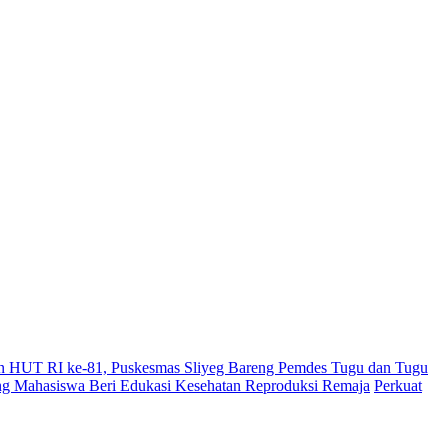
 HUT RI ke-81, Puskesmas Sliyeg Bareng Pemdes Tugu dan Tugu
Mahasiswa Beri Edukasi Kesehatan Reproduksi Remaja
Perkuat