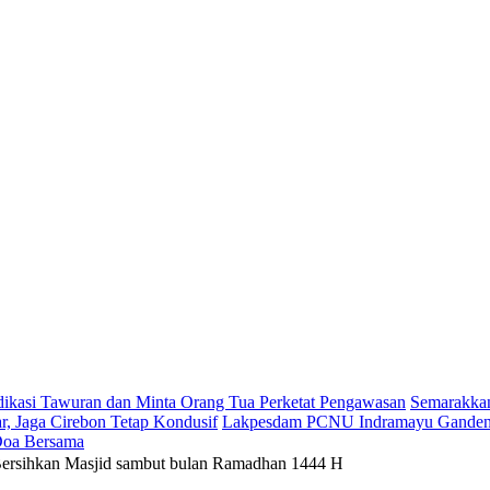
dikasi Tawuran dan Minta Orang Tua Perketat Pengawasan
Semarakkan
r, Jaga Cirebon Tetap Kondusif
Lakpesdam PCNU Indramayu Gandeng 
 Doa Bersama
 Bersihkan Masjid sambut bulan Ramadhan 1444 H