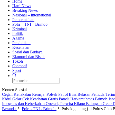
Home
Hard News
Breaking News
Nasional – International
Pemerintahan
Polri – TNI – Brimob
Kriminal
Politik
Agama
Pendidikan
Kesehatan
Sosial dan Budaya
Ekonomi dan Bisnis
Tokoh
Otomotif
Sport
Konten Spesial
Cegah Kenakalan Remaja, Polsek Patrol Bina Belasan Pemuda Terin
Kidul Gelar Cek Kesehatan Gratis
Patroli Harkamtibmas Brimob Jaba
Integritas dan Keberkahan Operasi, Perwira Kilang Balongan Gelar
Beranda
Polri - TNI - Brimob
Polsek gunung jati Polres Ciko