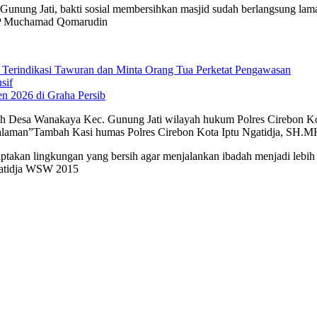
Gunung Jati, bakti sosial membersihkan masjid sudah berlangsung lam
AKP Muchamad Qomarudin
 Terindikasi Tawuran dan Minta Orang Tua Perketat Pengawasan
sif
n 2026 di Graha Persib
dhoh Desa Wanakaya Kec. Gunung Jati wilayah hukum Polres Cirebon Ko
n halaman”Tambah Kasi humas Polres Cirebon Kota Iptu Ngatidja, SH.
takan lingkungan yang bersih agar menjalankan ibadah menjadi lebih 
Ngatidja WSW 2015