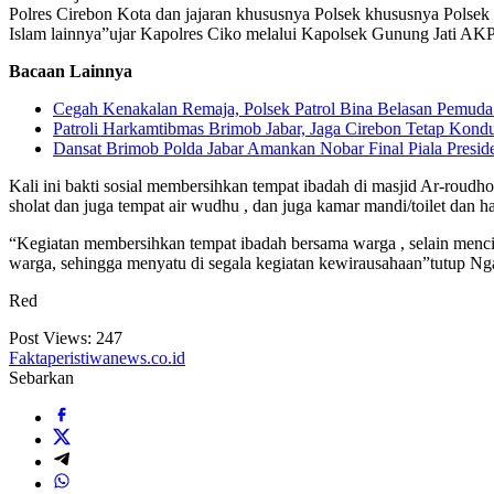
Polres Cirebon Kota dan jajaran khususnya Polsek khususnya Polsek 
Islam lainnya”ujar Kapolres Ciko melalui Kapolsek Gunung Jati 
Bacaan Lainnya
Cegah Kenakalan Remaja, Polsek Patrol Bina Belasan Pemuda
Patroli Harkamtibmas Brimob Jabar, Jaga Cirebon Tetap Kondu
Dansat Brimob Polda Jabar Amankan Nobar Final Piala Preside
Kali ini bakti sosial membersihkan tempat ibadah di masjid Ar-rou
sholat dan juga tempat air wudhu , dan juga kamar mandi/toilet da
“Kegiatan membersihkan tempat ibadah bersama warga , selain mencip
warga, sehingga menyatu di segala kegiatan kewirausahaan”tutup 
Red
Post Views:
247
Faktaperistiwanews.co.id
Sebarkan