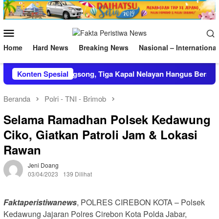
Loncat
ke
konten
Menu
Mobile
Home
Hard News
Breaking News
Nasional – International
labuhan Karangsong, Tiga Kapal Nelayan Hangus Bersama War
Konten Spesial
Beranda
Polri - TNI - Brimob
Selama Ramadhan Polsek Kedawung
Ciko, Giatkan Patroli Jam & Lokasi
Rawan
Jeni Doang
03/04/2023
139 Dilihat
Faktaperistiwanews
, POLRES CIREBON KOTA – Polsek
Kedawung Jajaran Polres Cirebon Kota Polda Jabar,