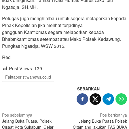
tidak diinginkan. Tambah Kasi Humas Polres Ciko Iptu
Ngatidja. SH.MH.
Petugas juga menghimbau untuk segera melaporkan kepada
Pihak Kepolisian jika melihat terjadinya
gangguan Kamtibmas segera melaporkan kepada
Bhabinkamtibmas setempat atau Mako Polsek Kedawung.
Pungkas Ngatidja. WSW 2015.
Red
Post Views:
139
Faktaperistiwanews.co.id
SEBARKAN
Navigasi
Pos sebelumnya
Pos berikutnya
Jelang Buka Puasa, Polsek
Jelang Buka Puasa Polsek
pos
Cisaat Kota Sukabumi Gelar
Citamiang lakukan PAS BUKA