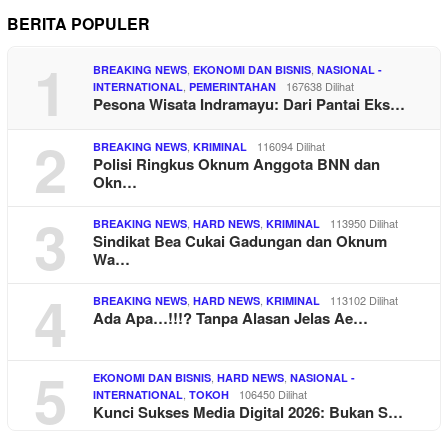
BERITA POPULER
1
,
,
BREAKING NEWS
EKONOMI DAN BISNIS
NASIONAL -
,
167638 Dilihat
INTERNATIONAL
PEMERINTAHAN
Pesona Wisata Indramayu: Dari Pantai Eks…
2
,
116094 Dilihat
BREAKING NEWS
KRIMINAL
Polisi Ringkus Oknum Anggota BNN dan
Okn…
3
,
,
113950 Dilihat
BREAKING NEWS
HARD NEWS
KRIMINAL
Sindikat Bea Cukai Gadungan dan Oknum
Wa…
4
,
,
113102 Dilihat
BREAKING NEWS
HARD NEWS
KRIMINAL
Ada Apa…!!!? Tanpa Alasan Jelas Ae…
5
,
,
EKONOMI DAN BISNIS
HARD NEWS
NASIONAL -
,
106450 Dilihat
INTERNATIONAL
TOKOH
Kunci Sukses Media Digital 2026: Bukan S…