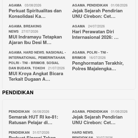
03/08/2026
,
01/08/2026
AGAMA
AGAMA
PENDIDIKAN
Perkuat Spiritualitas dan
Jejak Sejarah Pendirian
Konsolidasi Ka…
UNU Cirebon: Cet…
,
24/07/2026
AGAMA
BREAKING
AGAMA
Hari Perawatan Diri
27/07/2026
NEWS
MUI Indramayu Tetapkan
Internasional 2026: …
Ajaran Ibu Desi M…
,
,
,
AGAMA
HARD NEWS
NASIONAL -
AGAMA
POLRI - TNI -
,
,
16/07/2026
INTERNATIONAL
PEMERINTAHAN
BRIMOB
Penghormatan Terakhir,
,
POLRI - TNI - BRIMOB
SOSIAL
Polres Majalengka…
,
21/07/2026
DAN BUDAYA
TOKOH
MUI Kroya Angkat Bicara
Terkait Dugaan A…
PENDIDIKAN
06/08/2026
,
01/08/2026
PENDIDIKAN
AGAMA
PENDIDIKAN
Semarak HUT RI ke-81:
Jejak Sejarah Pendirian
Ratusan Pelajar di…
UNU Cirebon: Cet…
31/07/2026
,
PENDIDIKAN
HARD NEWS
Perkuat Sinergi Tekan
30/07/2026
PENDIDIKAN