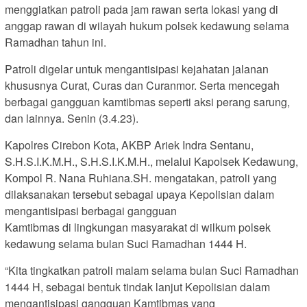
menggiatkan patroli pada jam rawan serta lokasi yang di
anggap rawan di wilayah hukum polsek kedawung selama
Ramadhan tahun ini.
Patroli digelar untuk mengantisipasi kejahatan jalanan
khususnya Curat, Curas dan Curanmor. Serta mencegah
berbagai gangguan kamtibmas seperti aksi perang sarung,
dan lainnya. Senin (3.4.23).
Kapolres Cirebon Kota, AKBP Ariek Indra Sentanu,
S.H.S.I.K.M.H., S.H.S.I.K.M.H., melalui Kapolsek Kedawung,
Kompol R. Nana Ruhiana.SH. mengatakan, patroli yang
dilaksanakan tersebut sebagai upaya Kepolisian dalam
mengantisipasi berbagai gangguan
Kamtibmas di lingkungan masyarakat di wilkum polsek
kedawung selama bulan Suci Ramadhan 1444 H.
“Kita tingkatkan patroli malam selama bulan Suci Ramadhan
1444 H, sebagai bentuk tindak lanjut Kepolisian dalam
mengantisipasi gangguan Kamtibmas yang