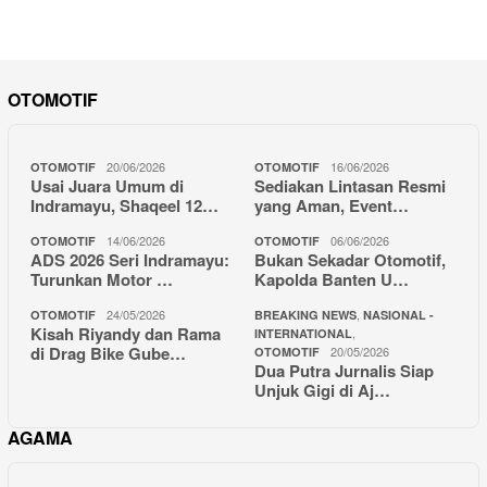
OTOMOTIF
20/06/2026
16/06/2026
OTOMOTIF
OTOMOTIF
Usai Juara Umum di
Sediakan Lintasan Resmi
Indramayu, Shaqeel 12…
yang Aman, Event…
14/06/2026
06/06/2026
OTOMOTIF
OTOMOTIF
ADS 2026 Seri Indramayu:
Bukan Sekadar Otomotif,
Turunkan Motor …
Kapolda Banten U…
24/05/2026
,
OTOMOTIF
BREAKING NEWS
NASIONAL -
Kisah Riyandy dan Rama
,
INTERNATIONAL
di Drag Bike Gube…
20/05/2026
OTOMOTIF
Dua Putra Jurnalis Siap
Unjuk Gigi di Aj…
AGAMA