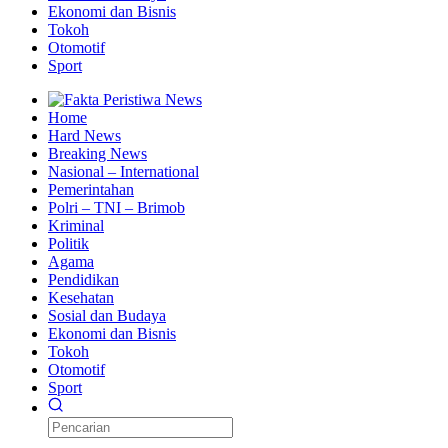
Ekonomi dan Bisnis
Tokoh
Otomotif
Sport
Home
Hard News
Breaking News
Nasional – International
Pemerintahan
Polri – TNI – Brimob
Kriminal
Politik
Agama
Pendidikan
Kesehatan
Sosial dan Budaya
Ekonomi dan Bisnis
Tokoh
Otomotif
Sport