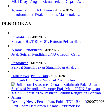
MUI Kroya Angkat Bicara Terkait Dugaan A…
Agama
,
Polri - TNI - Brimob
16/07/2026
Penghormatan Terakhir, Polres Majalengka…
PENDIDIKAN
Pendidikan
06/08/2026
Semarak HUT RI ke-81: Ratusan Pelajar di…
Agama
,
Pendidikan
01/08/2026
Jejak Sejarah Pendirian UNU Cirebon: Cet…
Pendidikan
31/07/2026
Perkuat Sinergi Tekan Stunting dan Anak …
Hard News
,
Pendidikan
30/07/2026
Peringati Hari Anak Nasional 2026, Kilan…
Breaking News
,
Pendidikan
,
Polri - TNI - Brimob
29/07/2026
Unit Jibom Detasemen Gegana Satbrimob Po…