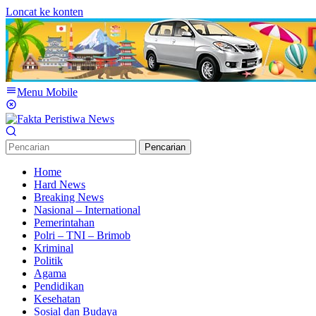
Loncat ke konten
Menu Mobile
Pencarian
Home
Hard News
Breaking News
Nasional – International
Pemerintahan
Polri – TNI – Brimob
Kriminal
Politik
Agama
Pendidikan
Kesehatan
Sosial dan Budaya