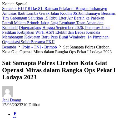
Konten Spesial
Semarak HUT RI ke-81: Ratusan Pelajar di Bongas Indramayu
Antusias Ikuti Lomba Gerak Jalan
Kodim 0616/Indramayu Bersama
Tim Gabungan Salurkan 15 Ribu Liter Air Bersih ke Pasekan
Patroli Malam Brimob Jabar, Jaga Lembang Tetap Aman dan
Kondusif
Diperpanjang Hingga September 2026, Pemprov Jabar
Pastikan Kebijakan WFH ASN Efektif dan Bebas Kendala
Membangun Kekuatan Baru Pers Bumi Wiralodra: 14 Pimpinan
Organisasi Solid Bersama FKJI
Beranda
Polri - TNI - Brimob
Sat Samapta Polres Cirebon
Kota Giat Operasi Miras dalam Rangka Ops Pekat I Lodaya 2023
Sat Samapta Polres Cirebon Kota Giat
Operasi Miras dalam Rangka Ops Pekat I
Lodaya 2023
Jeni Doang
17/03/2023
210 Dilihat