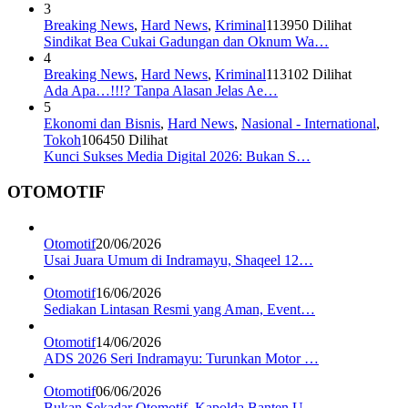
3
Breaking News
,
Hard News
,
Kriminal
113950 Dilihat
Sindikat Bea Cukai Gadungan dan Oknum Wa…
4
Breaking News
,
Hard News
,
Kriminal
113102 Dilihat
Ada Apa…!!!? Tanpa Alasan Jelas Ae…
5
Ekonomi dan Bisnis
,
Hard News
,
Nasional - International
,
Tokoh
106450 Dilihat
Kunci Sukses Media Digital 2026: Bukan S…
OTOMOTIF
Otomotif
20/06/2026
Usai Juara Umum di Indramayu, Shaqeel 12…
Otomotif
16/06/2026
Sediakan Lintasan Resmi yang Aman, Event…
Otomotif
14/06/2026
ADS 2026 Seri Indramayu: Turunkan Motor …
Otomotif
06/06/2026
Bukan Sekadar Otomotif, Kapolda Banten U…