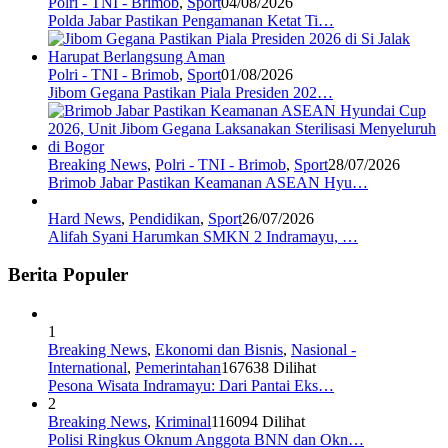
Polri - TNI - Brimob
,
Sport
04/08/2026
Polda Jabar Pastikan Pengamanan Ketat Ti…
Polri - TNI - Brimob
,
Sport
01/08/2026
Jibom Gegana Pastikan Piala Presiden 202…
Breaking News
,
Polri - TNI - Brimob
,
Sport
28/07/2026
Brimob Jabar Pastikan Keamanan ASEAN Hyu…
Hard News
,
Pendidikan
,
Sport
26/07/2026
Alifah Syani Harumkan SMKN 2 Indramayu, …
Berita Populer
1
Breaking News
,
Ekonomi dan Bisnis
,
Nasional -
International
,
Pemerintahan
167638 Dilihat
Pesona Wisata Indramayu: Dari Pantai Eks…
2
Breaking News
,
Kriminal
116094 Dilihat
Polisi Ringkus Oknum Anggota BNN dan Okn…