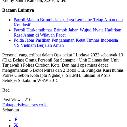
Endoy Sahru Ramdan, S.Sos, M.H.
Bacaan Lainnya
Patroli Malam Brimob Jabar, Jaga Lembang Tetap Aman dan
Kondusif
Patroli Harkamtibmas Brimob Jabar, Wujud Nyata Hadirkan
Rasa Aman di Wilayah Pacet
Polda Jabar Pastikan Pengamanan Ketat Timnas Indonesia
VS Vietnam Berjalan Aman
Personel yang terlibat dalam Ops pekat I Lodaya 2023 sebanyak 13
(Tiga Belas) Orang Personil Sat Samapta ( Unit Dalmas dan Unit
Turjawali ) Polres Cirebon Kota. Dan hasil ops miras dapat
mengamankan 6 Botol Miras dan 2 Botol Ciu. Pungkas Kasi humas
Polres Cirebon Kota Iptu Ngatidja, SH.MH. lulusan SIP Sus
Setukpa Sukabumi WSW 2015.
Red
Post Views:
210
Faktaperistiwanews.co.id
Sebarkan