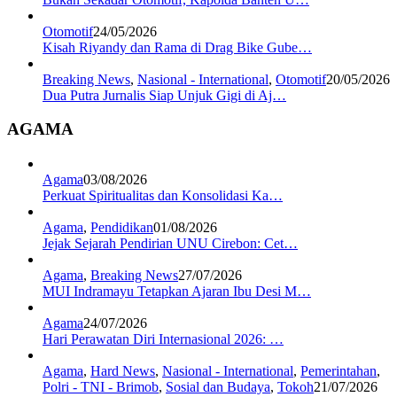
Otomotif
24/05/2026
Kisah Riyandy dan Rama di Drag Bike Gube…
Breaking News
,
Nasional - International
,
Otomotif
20/05/2026
Dua Putra Jurnalis Siap Unjuk Gigi di Aj…
AGAMA
Agama
03/08/2026
Perkuat Spiritualitas dan Konsolidasi Ka…
Agama
,
Pendidikan
01/08/2026
Jejak Sejarah Pendirian UNU Cirebon: Cet…
Agama
,
Breaking News
27/07/2026
MUI Indramayu Tetapkan Ajaran Ibu Desi M…
Agama
24/07/2026
Hari Perawatan Diri Internasional 2026: …
Agama
,
Hard News
,
Nasional - International
,
Pemerintahan
,
Polri - TNI - Brimob
,
Sosial dan Budaya
,
Tokoh
21/07/2026