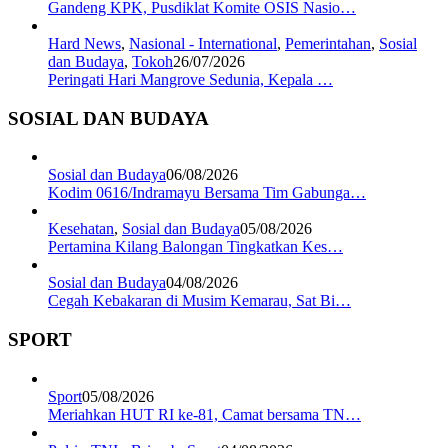
Gandeng KPK, Pusdiklat Komite OSIS Nasio…
Hard News
,
Nasional - International
,
Pemerintahan
,
Sosial
dan Budaya
,
Tokoh
26/07/2026
Peringati Hari Mangrove Sedunia, Kepala …
SOSIAL DAN BUDAYA
Sosial dan Budaya
06/08/2026
Kodim 0616/Indramayu Bersama Tim Gabunga…
Kesehatan
,
Sosial dan Budaya
05/08/2026
Pertamina Kilang Balongan Tingkatkan Kes…
Sosial dan Budaya
04/08/2026
Cegah Kebakaran di Musim Kemarau, Sat Bi…
SPORT
Sport
05/08/2026
Meriahkan HUT RI ke-81, Camat bersama TN…