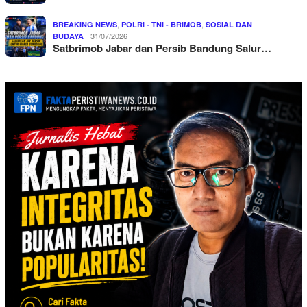
,
,
BREAKING NEWS
POLRI - TNI - BRIMOB
SOSIAL DAN
31/07/2026
BUDAYA
Satbrimob Jabar dan Persib Bandung Salur…