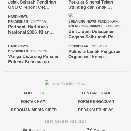
Jejak Sejarah Pendirian
Perkuat Sinergi Tekan
UNU Cirebon: Cet…
Stunting dan Anak …
,
HARD NEWS
,
,
30/07/2026
BREAKING NEWS
PENDIDIKAN
PENDIDIKAN
Peringati Hari Anak
29/07/2026
POLRI - TNI - BRIMOB
Unit Jibom Detasemen
Nasional 2026, Kilan…
Gegana Satbrimob Po…
,
28/07/2026
HARD NEWS
PENDIDIKAN
Polindra Lantik Pengurus
28/07/2026
PENDIDIKAN
Warga Didorong Pahami
Organisasi Kema…
Potensi Bencana da…
KODE ETIK
TENTANG KAMI
KONTAK KAMI
FORM PENGADUAN
PEDOMAN MEDIA SIBER
REDAKSI FP NEWS
JARINGAN SOCIAL
Facebook
Twitter