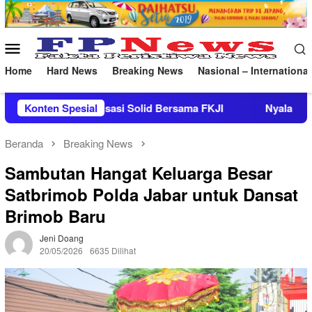
Loncat
ke
konten
Menu
Mobile
Home
Hard News
Breaking News
Nasional – International
ersama FKJI
Konten Spesial
Nyala Flare Kian Mengecil, Bukti Nyata Ino
Beranda
Breaking News
Sambutan Hangat Keluarga Besar
Satbrimob Polda Jabar untuk Dansat
Brimob Baru
Jeni Doang
20/05/2026
6635 Dilihat