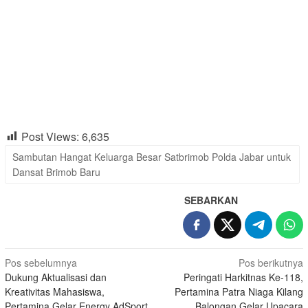
Post Views:
6,635
Sambutan Hangat Keluarga Besar Satbrimob Polda Jabar untuk
Dansat Brimob Baru
SEBARKAN
Navigasi
Pos sebelumnya
Pos berikutnya
Dukung Aktualisasi dan
Peringati Harkitnas Ke-118,
pos
Kreativitas Mahasiswa,
Pertamina Patra Niaga Kilang
Pertamina Gelar Energy AdSport
Balongan Gelar Upacara