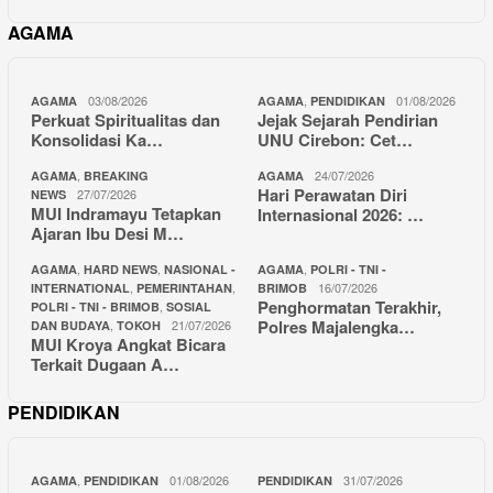
AGAMA
03/08/2026
,
01/08/2026
AGAMA
AGAMA
PENDIDIKAN
Perkuat Spiritualitas dan
Jejak Sejarah Pendirian
Konsolidasi Ka…
UNU Cirebon: Cet…
,
24/07/2026
AGAMA
BREAKING
AGAMA
Hari Perawatan Diri
27/07/2026
NEWS
MUI Indramayu Tetapkan
Internasional 2026: …
Ajaran Ibu Desi M…
,
,
,
AGAMA
HARD NEWS
NASIONAL -
AGAMA
POLRI - TNI -
,
,
16/07/2026
INTERNATIONAL
PEMERINTAHAN
BRIMOB
Penghormatan Terakhir,
,
POLRI - TNI - BRIMOB
SOSIAL
Polres Majalengka…
,
21/07/2026
DAN BUDAYA
TOKOH
MUI Kroya Angkat Bicara
Terkait Dugaan A…
PENDIDIKAN
,
01/08/2026
31/07/2026
AGAMA
PENDIDIKAN
PENDIDIKAN