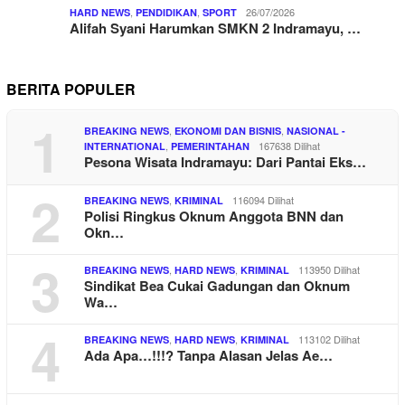
,
,
26/07/2026
HARD NEWS
PENDIDIKAN
SPORT
Alifah Syani Harumkan SMKN 2 Indramayu, …
BERITA POPULER
1
,
,
BREAKING NEWS
EKONOMI DAN BISNIS
NASIONAL -
,
167638 Dilihat
INTERNATIONAL
PEMERINTAHAN
Pesona Wisata Indramayu: Dari Pantai Eks…
2
,
116094 Dilihat
BREAKING NEWS
KRIMINAL
Polisi Ringkus Oknum Anggota BNN dan
Okn…
3
,
,
113950 Dilihat
BREAKING NEWS
HARD NEWS
KRIMINAL
Sindikat Bea Cukai Gadungan dan Oknum
Wa…
4
,
,
113102 Dilihat
BREAKING NEWS
HARD NEWS
KRIMINAL
Ada Apa…!!!? Tanpa Alasan Jelas Ae…