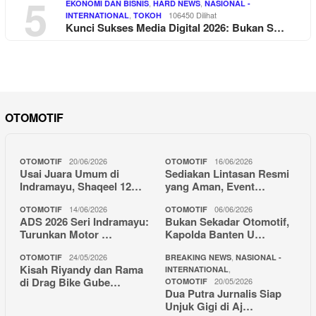
5
,
,
EKONOMI DAN BISNIS
HARD NEWS
NASIONAL -
,
106450 Dilihat
INTERNATIONAL
TOKOH
Kunci Sukses Media Digital 2026: Bukan S…
OTOMOTIF
20/06/2026
16/06/2026
OTOMOTIF
OTOMOTIF
Usai Juara Umum di
Sediakan Lintasan Resmi
Indramayu, Shaqeel 12…
yang Aman, Event…
14/06/2026
06/06/2026
OTOMOTIF
OTOMOTIF
ADS 2026 Seri Indramayu:
Bukan Sekadar Otomotif,
Turunkan Motor …
Kapolda Banten U…
24/05/2026
,
OTOMOTIF
BREAKING NEWS
NASIONAL -
Kisah Riyandy dan Rama
,
INTERNATIONAL
di Drag Bike Gube…
20/05/2026
OTOMOTIF
Dua Putra Jurnalis Siap
Unjuk Gigi di Aj…