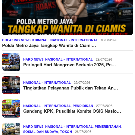
,
,
03/08/2026
BREAKING NEWS
KRIMINAL
NASIONAL - INTERNATIONAL
Polda Metro Jaya Tangkap Wanita di Ciami…
,
29/07/2026
HARD NEWS
NASIONAL - INTERNATIONAL
Peringati Hari Mangrove Sedunia 2026, Pe…
29/07/2026
NASIONAL - INTERNATIONAL
Tingkatkan Pelayanan Publik dan Tekan An…
,
27/07/2026
NASIONAL - INTERNATIONAL
PENDIDIKAN
Gandeng KPK, Pusdiklat Komite OSIS Nasio…
,
,
,
HARD NEWS
NASIONAL - INTERNATIONAL
PEMERINTAHAN
,
26/07/2026
SOSIAL DAN BUDAYA
TOKOH