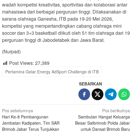
wadah kompetisi kreativitas, sportivitas dan kolaborasi antar
mahasiswa dari berbagai perguruan tinggi. Dilaksanakan di
sarana olahraga Ganesha, ITB pada 19-20 Mei 2026,
kompetisi yang mempertandingkan cabang olahraga mini
soccer dan 3×3 basketball diikuti oleh 51 tim olahraga dari 19
perguruan tinggi di Jabodetabek dan Jawa Barat.
(Nurpad)
Post Views:
27,389
Pertamina Gelar Energy AdSport Challenge di ITB
SEBARKAN
Navigasi
Pos sebelumnya
Pos berikutnya
Hari Ke-8 Pembangunan
Sambutan Hangat Keluarga
pos
Jembatan Kadipaten, Tim SAR
Besar Satbrimob Polda Jabar
Brimob Jabar Terus Tunjukkan
untuk Dansat Brimob Baru