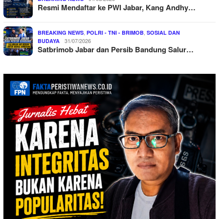
Resmi Mendaftar ke PWI Jabar, Kang Andhy…
,
,
BREAKING NEWS
POLRI - TNI - BRIMOB
SOSIAL DAN
31/07/2026
BUDAYA
Satbrimob Jabar dan Persib Bandung Salur…