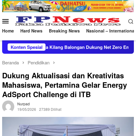
Loncat
ke
konten
Menu
Mobile
Home
Hard News
Breaking News
Nasional – International
ngan Dukung Net Zero Emission 2060
Konten Spesial
Konsolidasi Organis
Beranda
Pendidikan
Dukung Aktualisasi dan Kreativitas
Mahasiswa, Pertamina Gelar Energy
AdSport Challenge di ITB
Nurpad
19/05/2026
27389 Dilihat