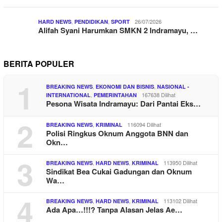
,
,
26/07/2026
HARD NEWS
PENDIDIKAN
SPORT
Alifah Syani Harumkan SMKN 2 Indramayu, …
BERITA POPULER
1
,
,
BREAKING NEWS
EKONOMI DAN BISNIS
NASIONAL -
,
167638 Dilihat
INTERNATIONAL
PEMERINTAHAN
Pesona Wisata Indramayu: Dari Pantai Eks…
2
,
116094 Dilihat
BREAKING NEWS
KRIMINAL
Polisi Ringkus Oknum Anggota BNN dan
Okn…
3
,
,
113950 Dilihat
BREAKING NEWS
HARD NEWS
KRIMINAL
Sindikat Bea Cukai Gadungan dan Oknum
Wa…
4
,
,
113102 Dilihat
BREAKING NEWS
HARD NEWS
KRIMINAL
Ada Apa…!!!? Tanpa Alasan Jelas Ae…