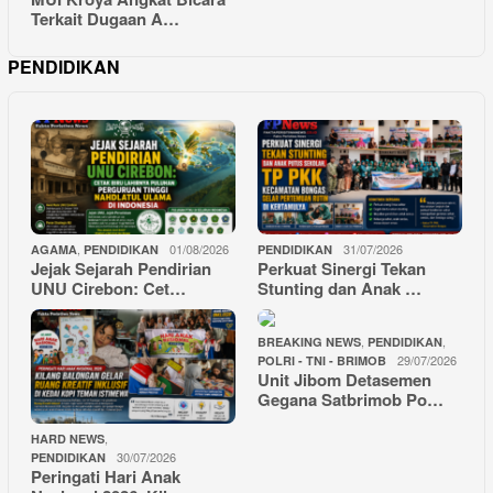
Terkait Dugaan A…
PENDIDIKAN
,
01/08/2026
31/07/2026
AGAMA
PENDIDIKAN
PENDIDIKAN
Jejak Sejarah Pendirian
Perkuat Sinergi Tekan
UNU Cirebon: Cet…
Stunting dan Anak …
,
,
BREAKING NEWS
PENDIDIKAN
29/07/2026
POLRI - TNI - BRIMOB
Unit Jibom Detasemen
Gegana Satbrimob Po…
,
HARD NEWS
30/07/2026
PENDIDIKAN
Peringati Hari Anak