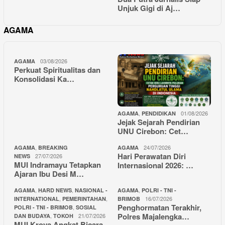
Unjuk Gigi di Aj…
AGAMA
03/08/2026
AGAMA
Perkuat Spiritualitas dan
Konsolidasi Ka…
,
01/08/2026
AGAMA
PENDIDIKAN
Jejak Sejarah Pendirian
UNU Cirebon: Cet…
,
24/07/2026
AGAMA
BREAKING
AGAMA
Hari Perawatan Diri
27/07/2026
NEWS
MUI Indramayu Tetapkan
Internasional 2026: …
Ajaran Ibu Desi M…
,
,
,
AGAMA
HARD NEWS
NASIONAL -
AGAMA
POLRI - TNI -
,
,
16/07/2026
INTERNATIONAL
PEMERINTAHAN
BRIMOB
Penghormatan Terakhir,
,
POLRI - TNI - BRIMOB
SOSIAL
Polres Majalengka…
,
21/07/2026
DAN BUDAYA
TOKOH
MUI Kroya Angkat Bicara