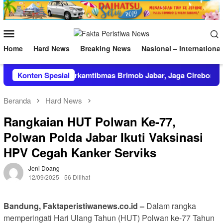
Loncat
ke
konten
Menu
Mobile
Home
Hard News
Breaking News
Nasional – International
Patroli Harkamtibmas Brimob Jabar, Jaga Cirebon Tetap Kon
Konten Spesial
Beranda
Hard News
Rangkaian HUT Polwan Ke-77,
Polwan Polda Jabar Ikuti Vaksinasi
HPV Cegah Kanker Serviks
Jeni Doang
12/09/2025
56 Dilihat
Bandung, Faktaperistiwanews.co.id –
Dalam rangka
memperingati Hari Ulang Tahun (HUT) Polwan ke-77 Tahun