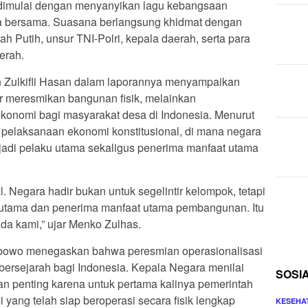
 dimulai dengan menyanyikan lagu kebangsaan
oa bersama. Suasana berlangsung khidmat dengan
ah Putih, unsur TNI-Polri, kepala daerah, serta para
erah.
n Zulkifli Hasan dalam laporannya menyampaikan
r meresmikan bangunan fisik, melainkan
konomi bagi masyarakat desa di Indonesia. Menurut
elaksanaan ekonomi konstitusional, di mana negara
jadi pelaku utama sekaligus penerima manfaat utama
l. Negara hadir bukan untuk segelintir kelompok, tetapi
 utama dan penerima manfaat utama pembangunan. Itu
da kami,” ujar Menko Zulhas.
bowo menegaskan bahwa peresmian operasionalisasi
rsejarah bagi Indonesia. Kepala Negara menilai
SOSI
an penting karena untuk pertama kalinya pemerintah
ang telah siap beroperasi secara fisik lengkap
KESEHA