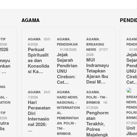
AGAMA
PENDI
03/0
,
,
TIF
AGAMA
AGAMA
AGAMA
AGAM
/2026
8/2026
PENDIDIKAN
BREAKING
PENDI
2026
Perkuat
01/08/2026
27/07/
01/0
NEWS
Jejak
Jeja
Spiritualit
2026
MUI
Sejarah
Seja
amayu
as dan
Indramayu
Pendirian
Pend
unkan
Konsolida
Tetapkan
UNU
UNU
r …
si Ka…
Ajaran Ibu
Cirebon:
Cire
Desi M…
Cet…
Cet
ING
24/0
,
,
AGAMA
AGAMA
AGAMA
7/2026
,
BREA
AL -
HARD NEWS
POLRI - TNI -
Hari
16/
NEWS
NATION
NASIONAL -
BRIMOB
Perawatan
07/2026
PENDI
INTERNATION
Penghorm
Diri
,
POLRI 
TIF
AL
atan
/2026
Internasio
BRIM
PEMERINTAH
utra
Terakhir,
07/202
,
nal 2026:
AN
POLRI -
Unit
lis
Polres
TNI -
…
Jibo
,
BRIMOB
Majalengk