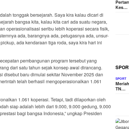
Pertam
Kes…
adalah tonggak bersejarah. Saya kira kalau dicari di
ejarah bangsa kita, kalau kita cari ada suatu negara,
 operasionalisasi seribu lebih koperasi secara fisik,
stemnya ada, barangnya ada, petugasnya ada, unsur-
 pickup, ada kendaraan tiga roda, saya kira hari ini
kecepatan pembangunan program tersebut yang
SPOR
ang dari satu tahun sejak konsep awal dirancang.
i disebut baru dimulai sekitar November 2025 dan
SPORT
merintah telah berhasil mengoperasionalkan 1.061
Meriah
TN…
ionalkan 1.061 koperasi. Tetapi, tadi dilaporkan oleh
dah siap adalah lebih dari 9.000, 9.000 gedung, 9.000
 prestasi bagi bangsa Indonesia,” ungkap Presiden