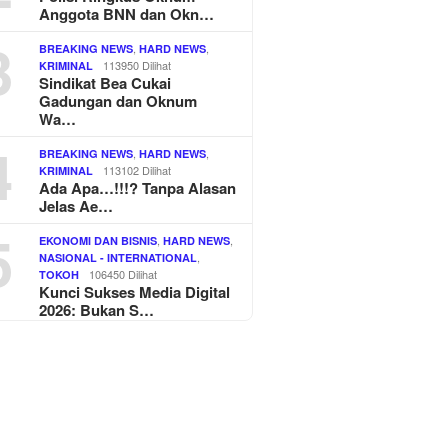
Anggota BNN dan Okn…
3
,
,
BREAKING NEWS
HARD NEWS
113950 Dilihat
KRIMINAL
Sindikat Bea Cukai
Gadungan dan Oknum
Wa…
4
,
,
BREAKING NEWS
HARD NEWS
113102 Dilihat
KRIMINAL
Ada Apa…!!!? Tanpa Alasan
Jelas Ae…
5
,
,
EKONOMI DAN BISNIS
HARD NEWS
,
NASIONAL - INTERNATIONAL
106450 Dilihat
TOKOH
Kunci Sukses Media Digital
2026: Bukan S…