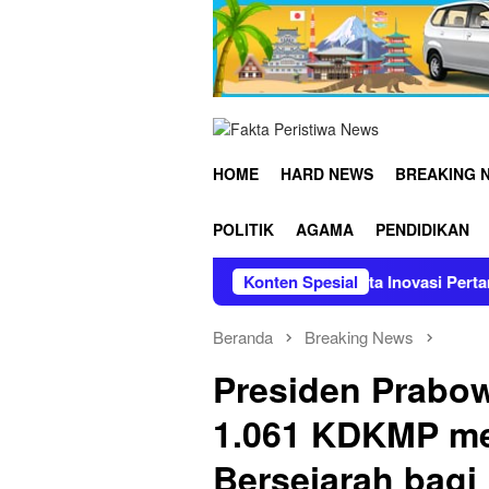
Loncat
ke
konten
HOME
HARD NEWS
BREAKING 
POLITIK
AGAMA
PENDIDIKAN
 Flare Kian Mengecil, Bukti Nyata Inovasi Pertamina Patra Nia
Konten Spesial
Beranda
Breaking News
Presiden Prabow
1.061 KDKMP m
Bersejarah bagi