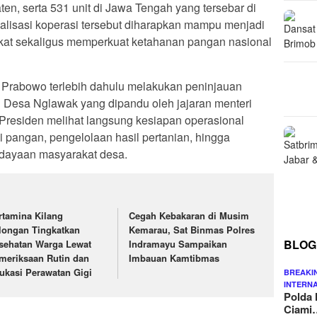
ten, serta 531 unit di Jawa Tengah yang tersebar di
alisasi koperasi tersebut diharapkan mampu menjadi
at sekaligus memperkuat ketahanan pangan nasional
n Prabowo terlebih dahulu melakukan peninjauan
h Desa Nglawak yang dipandu oleh jajaran menteri
, Presiden melihat langsung kesiapan operasional
usi pangan, pengelolaan hasil pertanian, hingga
rdayaan masyarakat desa.
rtamina Kilang
Cegah Kebakaran di Musim
longan Tingkatkan
Kemarau, Sat Binmas Polres
BLOG
sehatan Warga Lewat
Indramayu Sampaikan
meriksaan Rutin dan
Imbauan Kamtibmas
ukasi Perawatan Gigi
BREAKI
INTERN
Polda 
Ciami