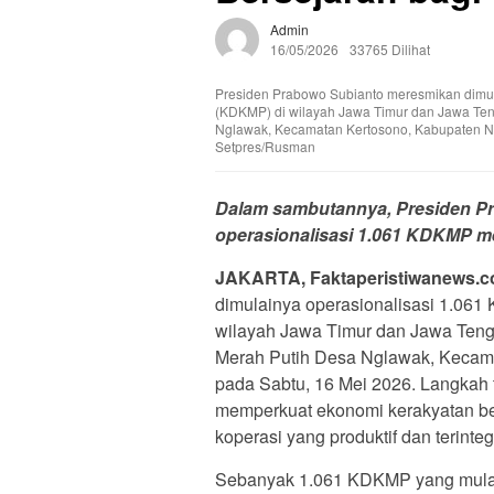
Admin
16/05/2026
33765 Dilihat
Presiden Prabowo Subianto meresmikan dimul
(KDKMP) di wilayah Jawa Timur dan Jawa Ten
Nglawak, Kecamatan Kertosono, Kabupaten Ng
Setpres/Rusman
Dalam sambutannya, Presiden 
operasionalisasi 1.061 KDKMP me
JAKARTA, Faktaperistiwanews.co
dimulainya operasionalisasi 1.061
wilayah Jawa Timur dan Jawa Teng
Merah Putih Desa Nglawak, Kecama
pada Sabtu, 16 Mei 2026. Langkah 
memperkuat ekonomi kerakyatan b
koperasi yang produktif dan terinteg
Sebanyak 1.061 KDKMP yang mulai be