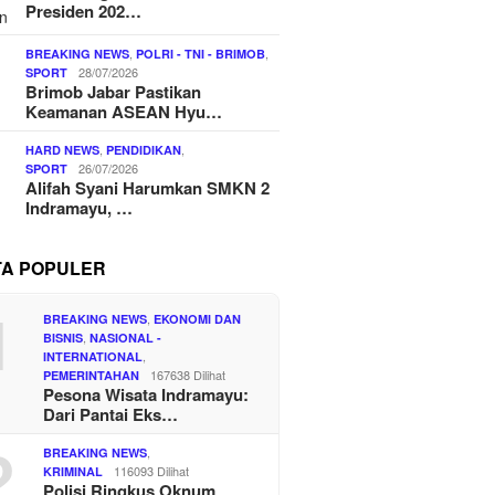
Presiden 202…
,
,
BREAKING NEWS
POLRI - TNI - BRIMOB
28/07/2026
SPORT
Brimob Jabar Pastikan
Keamanan ASEAN Hyu…
,
,
HARD NEWS
PENDIDIKAN
26/07/2026
SPORT
Alifah Syani Harumkan SMKN 2
Indramayu, …
TA POPULER
1
,
BREAKING NEWS
EKONOMI DAN
,
BISNIS
NASIONAL -
,
INTERNATIONAL
167638 Dilihat
PEMERINTAHAN
Pesona Wisata Indramayu:
Dari Pantai Eks…
2
,
BREAKING NEWS
116093 Dilihat
KRIMINAL
Polisi Ringkus Oknum