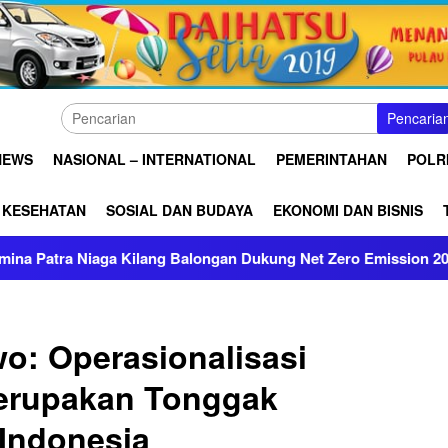
Pencaria
NEWS
NASIONAL – INTERNATIONAL
PEMERINTAHAN
POLRI
KESEHATAN
SOSIAL DAN BUDAYA
EKONOMI DAN BISNIS
ga Kilang Balongan Dukung Net Zero Emission 2060
Konsol
o: Operasionalisasi
erupakan Tonggak
 Indonesia