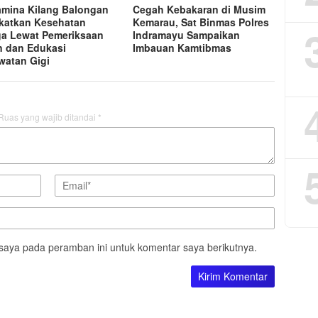
amina Kilang Balongan
Cegah Kebakaran di Musim
katkan Kesehatan
Kemarau, Sat Binmas Polres
a Lewat Pemeriksaan
Indramayu Sampaikan
n dan Edukasi
Imbauan Kamtibmas
watan Gigi
Ruas yang wajib ditandai
*
saya pada peramban ini untuk komentar saya berikutnya.