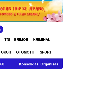
n
 – TNI – BRIMOB
KRIMINAL
TOKOH
OTOMOTIF
SPORT
idasi Organisasi, DPC GRIB Jaya Indramayu Gelar Rakercab Per