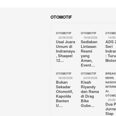
OTOMOTIF
OTOMOTIF
OTOMOTIF
OTOMO
20/06/2026
16/06/2026
14/06
Usai Juara
Sediakan
ADS 
Umum di
Lintasan
Seri
Indramayu
Resmi
Indr
, Shaqeel
yang
: Tur
12…
Aman,
Moto
Event…
OTOMOTIF
OTOMOTIF
BREAK
06/06/2026
24/05/2026
,
NEWS
Bukan
Kisah
NASION
Sekadar
Riyandy
INTER
Otomotif,
dan Rama
,
AL
Kapolda
di Drag
OTOMO
20/05
Banten
Bike
Dua P
U…
Gube…
Jurna
Siap