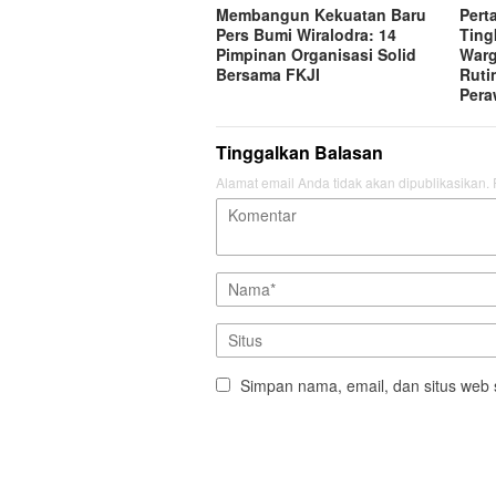
Membangun Kekuatan Baru
Pert
Pers Bumi Wiralodra: 14
Ting
Pimpinan Organisasi Solid
Warg
Bersama FKJI
Ruti
Pera
Tinggalkan Balasan
Alamat email Anda tidak akan dipublikasikan.
Simpan nama, email, dan situs web 