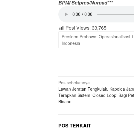
BPMI Setpres/Nurp
ad***
Post Views:
33,765
Presiden Prabowo: Operasionalisasi
Indonesia
Navigasi
Pos sebelumnya
Lawan Jeratan Tengkulak, Kapolda Jab
pos
Terapkan Sistem ‘Closed Loop’ Bagi Pe
Binaan
POS TERKAIT