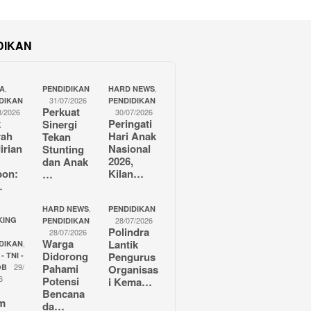
DIKAN
,
,
A
PENDIDIKAN
HARD NEWS
31/07/2026
DIKAN
PENDIDIKAN
Perkuat
8/2026
30/07/2026
k
Peringati
Sinergi
rah
Hari Anak
Tekan
irian
Nasional
Stunting
2026,
dan Anak
bon:
Kilan…
…
…
,
HARD NEWS
PENDIDIKAN
KING
28/07/2026
PENDIDIKAN
Polindra
,
28/07/2026
Warga
Lantik
,
DIKAN
Didorong
Pengurus
- TNI -
29/
Pahami
OB
Organisas
6
Potensi
i Kema…
Bencana
m
da…