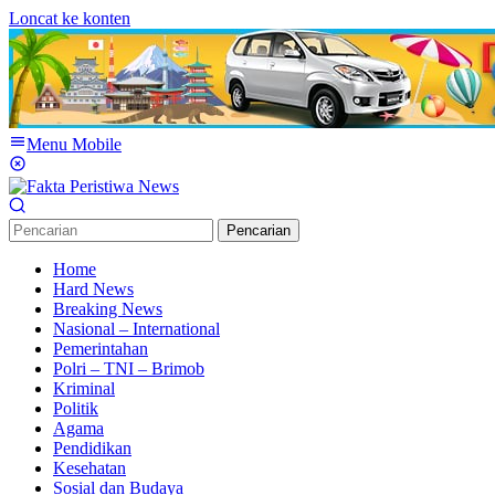
Loncat ke konten
Menu Mobile
Pencarian
Home
Hard News
Breaking News
Nasional – International
Pemerintahan
Polri – TNI – Brimob
Kriminal
Politik
Agama
Pendidikan
Kesehatan
Sosial dan Budaya