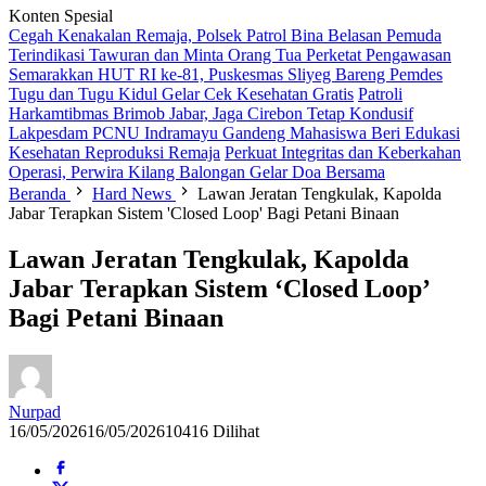
Konten Spesial
Cegah Kenakalan Remaja, Polsek Patrol Bina Belasan Pemuda
Terindikasi Tawuran dan Minta Orang Tua Perketat Pengawasan
Semarakkan HUT RI ke-81, Puskesmas Sliyeg Bareng Pemdes
Tugu dan Tugu Kidul Gelar Cek Kesehatan Gratis
Patroli
Harkamtibmas Brimob Jabar, Jaga Cirebon Tetap Kondusif
Lakpesdam PCNU Indramayu Gandeng Mahasiswa Beri Edukasi
Kesehatan Reproduksi Remaja
Perkuat Integritas dan Keberkahan
Operasi, Perwira Kilang Balongan Gelar Doa Bersama
Beranda
Hard News
Lawan Jeratan Tengkulak, Kapolda
Jabar Terapkan Sistem 'Closed Loop' Bagi Petani Binaan
Lawan Jeratan Tengkulak, Kapolda
Jabar Terapkan Sistem ‘Closed Loop’
Bagi Petani Binaan
Nurpad
16/05/2026
16/05/2026
10416 Dilihat