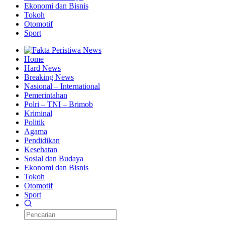
Ekonomi dan Bisnis
Tokoh
Otomotif
Sport
Home
Hard News
Breaking News
Nasional – International
Pemerintahan
Polri – TNI – Brimob
Kriminal
Politik
Agama
Pendidikan
Kesehatan
Sosial dan Budaya
Ekonomi dan Bisnis
Tokoh
Otomotif
Sport