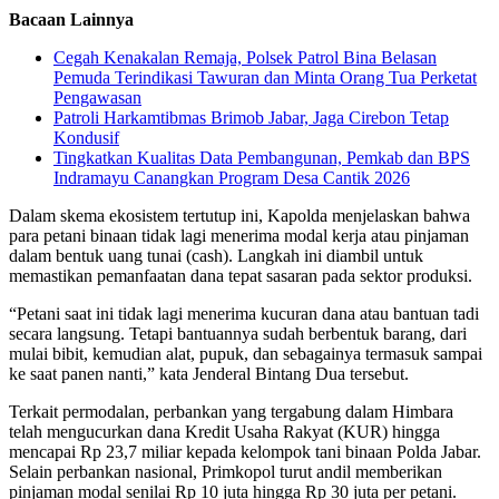
Bacaan Lainnya
Cegah Kenakalan Remaja, Polsek Patrol Bina Belasan
Pemuda Terindikasi Tawuran dan Minta Orang Tua Perketat
Pengawasan
Patroli Harkamtibmas Brimob Jabar, Jaga Cirebon Tetap
Kondusif
Tingkatkan Kualitas Data Pembangunan, Pemkab dan BPS
Indramayu Canangkan Program Desa Cantik 2026
Dalam skema ekosistem tertutup ini, Kapolda menjelaskan bahwa
para petani binaan tidak lagi menerima modal kerja atau pinjaman
dalam bentuk uang tunai (cash). Langkah ini diambil untuk
memastikan pemanfaatan dana tepat sasaran pada sektor produksi.
“Petani saat ini tidak lagi menerima kucuran dana atau bantuan tadi
secara langsung. Tetapi bantuannya sudah berbentuk barang, dari
mulai bibit, kemudian alat, pupuk, dan sebagainya termasuk sampai
ke saat panen nanti,” kata Jenderal Bintang Dua tersebut.
Terkait permodalan, perbankan yang tergabung dalam Himbara
telah mengucurkan dana Kredit Usaha Rakyat (KUR) hingga
mencapai Rp 23,7 miliar kepada kelompok tani binaan Polda Jabar.
Selain perbankan nasional, Primkopol turut andil memberikan
pinjaman modal senilai Rp 10 juta hingga Rp 30 juta per petani.