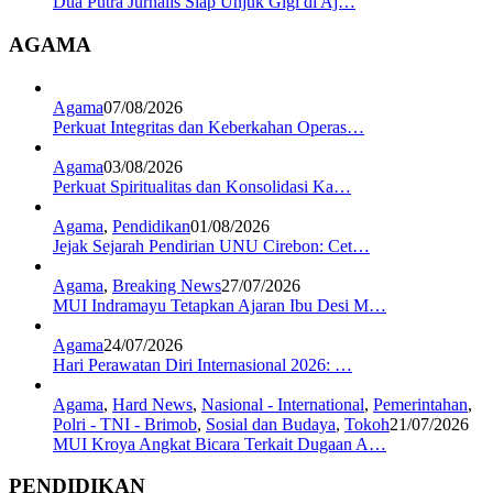
Dua Putra Jurnalis Siap Unjuk Gigi di Aj…
AGAMA
Agama
07/08/2026
Perkuat Integritas dan Keberkahan Operas…
Agama
03/08/2026
Perkuat Spiritualitas dan Konsolidasi Ka…
Agama
,
Pendidikan
01/08/2026
Jejak Sejarah Pendirian UNU Cirebon: Cet…
Agama
,
Breaking News
27/07/2026
MUI Indramayu Tetapkan Ajaran Ibu Desi M…
Agama
24/07/2026
Hari Perawatan Diri Internasional 2026: …
Agama
,
Hard News
,
Nasional - International
,
Pemerintahan
,
Polri - TNI - Brimob
,
Sosial dan Budaya
,
Tokoh
21/07/2026
MUI Kroya Angkat Bicara Terkait Dugaan A…
PENDIDIKAN