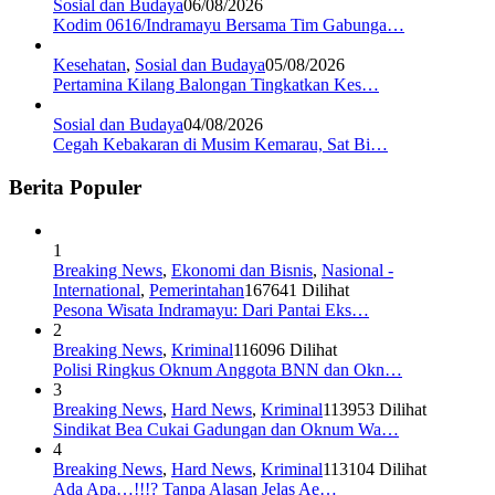
Sosial dan Budaya
06/08/2026
Kodim 0616/Indramayu Bersama Tim Gabunga…
Kesehatan
,
Sosial dan Budaya
05/08/2026
Pertamina Kilang Balongan Tingkatkan Kes…
Sosial dan Budaya
04/08/2026
Cegah Kebakaran di Musim Kemarau, Sat Bi…
Berita Populer
1
Breaking News
,
Ekonomi dan Bisnis
,
Nasional -
International
,
Pemerintahan
167641 Dilihat
Pesona Wisata Indramayu: Dari Pantai Eks…
2
Breaking News
,
Kriminal
116096 Dilihat
Polisi Ringkus Oknum Anggota BNN dan Okn…
3
Breaking News
,
Hard News
,
Kriminal
113953 Dilihat
Sindikat Bea Cukai Gadungan dan Oknum Wa…
4
Breaking News
,
Hard News
,
Kriminal
113104 Dilihat
Ada Apa…!!!? Tanpa Alasan Jelas Ae…