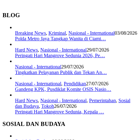
BLOG
Breaking News
,
Kriminal
,
Nasional - International
03/08/2026
Polda Metro Jaya Tangkap Wanita di Ciami…
Hard News
,
Nasional - International
29/07/2026
Peringati Hari Mangrove Sedunia 2026, Pe…
Nasional - International
29/07/2026
Tingkatkan Pelayanan Publik dan Tekan An…
Nasional - International
,
Pendidikan
27/07/2026
Gandeng KPK, Pusdiklat Komite OSIS Nasio…
Hard News
,
Nasional - International
,
Pemerintahan
,
Sosial
dan Budaya
,
Tokoh
26/07/2026
Peringati Hari Mangrove Sedunia, Kepala …
SOSIAL DAN BUDAYA