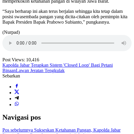
memperkokoh ketahanan pangan di wilayah Jawa Barat.
“Saya berharap ini akan terus berjalan sehingga kita tetap dalam
posisi swasembada pangan yang dicita-citakan oleh pemimpin kita
Bapak Presiden Bapak Prabowo Subianto,” pungkasnya.
(Nurpad)
Post Views:
10,416
Kapolda Jabar Terapkan Sistem 'Closed Loop' Bagi Petani
Binaan
Lawan Jeratan Tengkulak
Sebarkan
Navigasi pos
Pos sebelumnya
Sukseskan Ketahanan Pangan, Kapolda Jabar