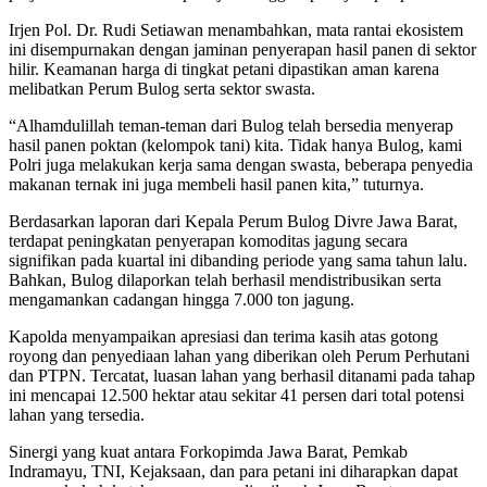
Irjen Pol. Dr. Rudi Setiawan menambahkan, mata rantai ekosistem
ini disempurnakan dengan jaminan penyerapan hasil panen di sektor
hilir. Keamanan harga di tingkat petani dipastikan aman karena
melibatkan Perum Bulog serta sektor swasta.
“Alhamdulillah teman-teman dari Bulog telah bersedia menyerap
hasil panen poktan (kelompok tani) kita. Tidak hanya Bulog, kami
Polri juga melakukan kerja sama dengan swasta, beberapa penyedia
makanan ternak ini juga membeli hasil panen kita,” tuturnya.
Berdasarkan laporan dari Kepala Perum Bulog Divre Jawa Barat,
terdapat peningkatan penyerapan komoditas jagung secara
signifikan pada kuartal ini dibanding periode yang sama tahun lalu.
Bahkan, Bulog dilaporkan telah berhasil mendistribusikan serta
mengamankan cadangan hingga 7.000 ton jagung.
Kapolda menyampaikan apresiasi dan terima kasih atas gotong
royong dan penyediaan lahan yang diberikan oleh Perum Perhutani
dan PTPN. Tercatat, luasan lahan yang berhasil ditanami pada tahap
ini mencapai 12.500 hektar atau sekitar 41 persen dari total potensi
lahan yang tersedia.
Sinergi yang kuat antara Forkopimda Jawa Barat, Pemkab
Indramayu, TNI, Kejaksaan, dan para petani ini diharapkan dapat