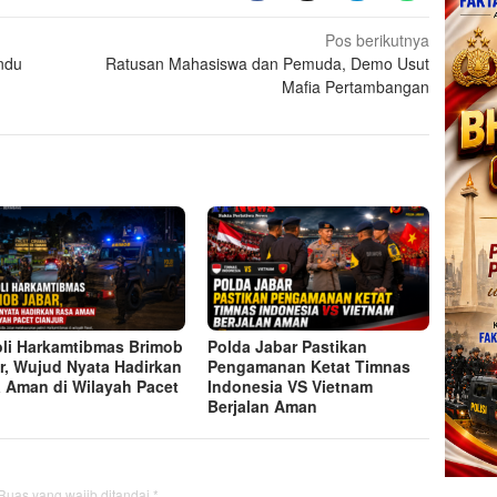
Pos berikutnya
ndu
Ratusan Mahasiswa dan Pemuda, Demo Usut
Mafia Pertambangan
oli Harkamtibmas Brimob
Polda Jabar Pastikan
r, Wujud Nyata Hadirkan
Pengamanan Ketat Timnas
 Aman di Wilayah Pacet
Indonesia VS Vietnam
Berjalan Aman
Ruas yang wajib ditandai
*