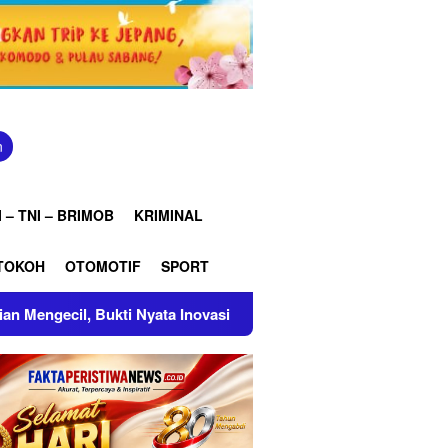
n
 – TNI – BRIMOB
KRIMINAL
TOKOH
OTOMOTIF
SPORT
a Inovasi Pertamina Patra Niaga Kilang Balongan Dukung Net Ze