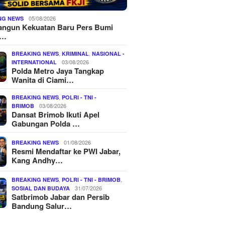
05/08/2026
NG NEWS
ngun Kekuatan Baru Pers Bumi
o…
,
,
BREAKING NEWS
KRIMINAL
NASIONAL -
03/08/2026
INTERNATIONAL
Polda Metro Jaya Tangkap
Wanita di Ciami…
,
BREAKING NEWS
POLRI - TNI -
03/08/2026
BRIMOB
Dansat Brimob Ikuti Apel
Gabungan Polda …
01/08/2026
BREAKING NEWS
Resmi Mendaftar ke PWI Jabar,
Kang Andhy…
,
,
BREAKING NEWS
POLRI - TNI - BRIMOB
31/07/2026
SOSIAL DAN BUDAYA
Satbrimob Jabar dan Persib
Bandung Salur…