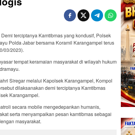
logis
 Demi terciptanya Kamtibmas yang kondusif, Polsek
mayu Polda Jabar bersama Koramil Karangampel terus
20/03/2023).
enyasar tempat keramaian masyarakat di wilayah hukum
ndramayu.
ahri Siregar melalui Kapolsek Karangampel, Kompol
ersebut dilaksanakan demi terciptanya Kamtibmas
olsek Karangampel.
atroli secara mobile mengedepankan humanis,
akat serta menyampaikan pesan kamtibmas sebagai
dengan masyarakat.