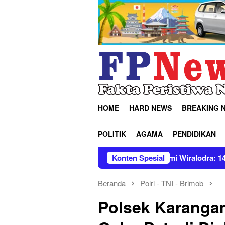
Loncat
ke
konten
HOME
HARD NEWS
BREAKING 
POLITIK
AGAMA
PENDIDIKAN
kuatan Baru Pers Bumi Wiralodra: 14 Pimpinan Organisasi So
Konten Spesial
Beranda
Polri - TNI - Brimob
Polsek Karanga