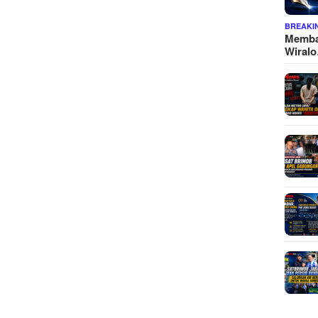
BREAKI
Memba
Wiral