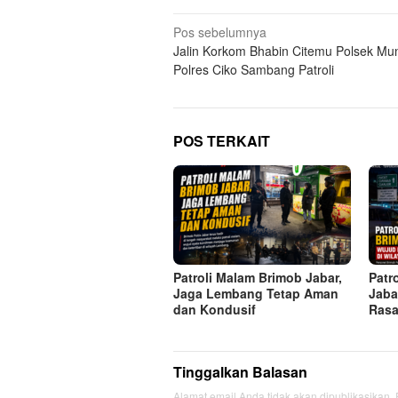
Navigasi
Pos sebelumnya
Jalin Korkom Bhabin Citemu Polsek Mu
pos
Polres Ciko Sambang Patroli
POS TERKAIT
Patroli Malam Brimob Jabar,
Patr
Jaga Lembang Tetap Aman
Jaba
dan Kondusif
Rasa
Tinggalkan Balasan
Alamat email Anda tidak akan dipublikasikan.