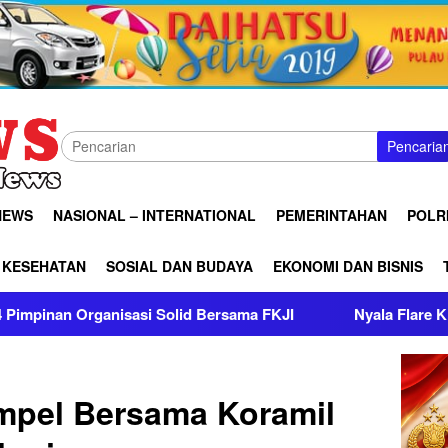
Pencaria
NEWS
NASIONAL – INTERNATIONAL
PEMERINTAHAN
POLRI
KESEHATAN
SOSIAL DAN BUDAYA
EKONOMI DAN BISNIS
lid Bersama FKJI
Nyala Flare Kian Mengecil, Bukti Nyat
mpel Bersama Koramil