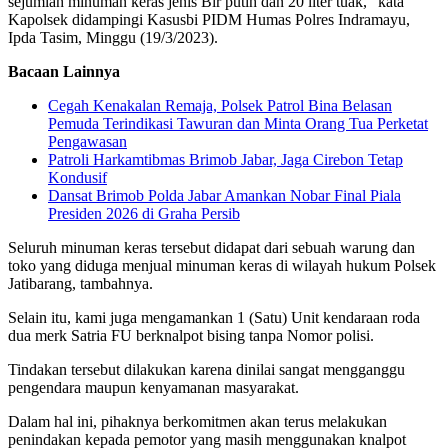
sejumlah minuman keras jenis Bir putih dan 20 liter tuak,” kata
Kapolsek didampingi Kasusbi PIDM Humas Polres Indramayu,
Ipda Tasim, Minggu (19/3/2023).
Bacaan Lainnya
Cegah Kenakalan Remaja, Polsek Patrol Bina Belasan
Pemuda Terindikasi Tawuran dan Minta Orang Tua Perketat
Pengawasan
Patroli Harkamtibmas Brimob Jabar, Jaga Cirebon Tetap
Kondusif
Dansat Brimob Polda Jabar Amankan Nobar Final Piala
Presiden 2026 di Graha Persib
Seluruh minuman keras tersebut didapat dari sebuah warung dan
toko yang diduga menjual minuman keras di wilayah hukum Polsek
Jatibarang, tambahnya.
Selain itu, kami juga mengamankan 1 (Satu) Unit kendaraan roda
dua merk Satria FU berknalpot bising tanpa Nomor polisi.
Tindakan tersebut dilakukan karena dinilai sangat mengganggu
pengendara maupun kenyamanan masyarakat.
Dalam hal ini, pihaknya berkomitmen akan terus melakukan
penindakan kepada pemotor yang masih menggunakan knalpot