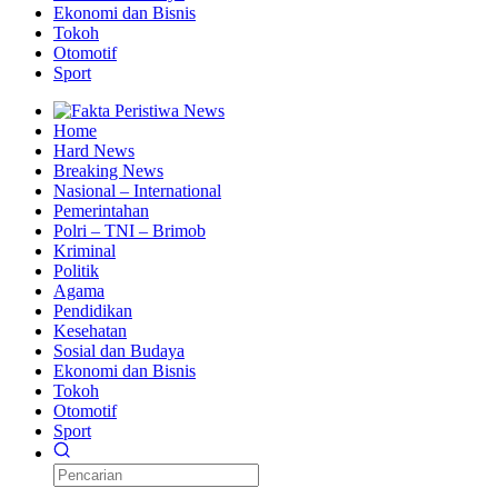
Ekonomi dan Bisnis
Tokoh
Otomotif
Sport
Home
Hard News
Breaking News
Nasional – International
Pemerintahan
Polri – TNI – Brimob
Kriminal
Politik
Agama
Pendidikan
Kesehatan
Sosial dan Budaya
Ekonomi dan Bisnis
Tokoh
Otomotif
Sport