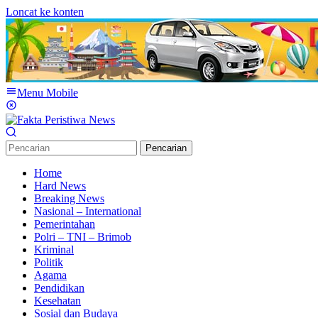
Loncat ke konten
Menu Mobile
Pencarian
Home
Hard News
Breaking News
Nasional – International
Pemerintahan
Polri – TNI – Brimob
Kriminal
Politik
Agama
Pendidikan
Kesehatan
Sosial dan Budaya