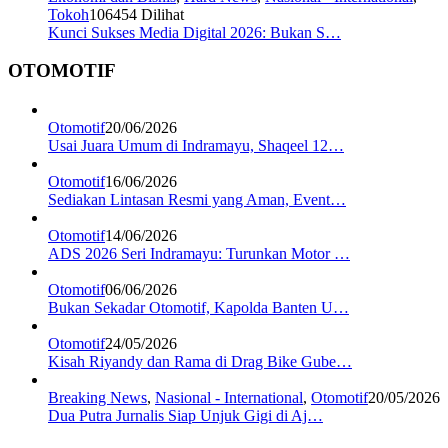
Tokoh
106454 Dilihat
Kunci Sukses Media Digital 2026: Bukan S…
OTOMOTIF
Otomotif
20/06/2026
Usai Juara Umum di Indramayu, Shaqeel 12…
Otomotif
16/06/2026
Sediakan Lintasan Resmi yang Aman, Event…
Otomotif
14/06/2026
ADS 2026 Seri Indramayu: Turunkan Motor …
Otomotif
06/06/2026
Bukan Sekadar Otomotif, Kapolda Banten U…
Otomotif
24/05/2026
Kisah Riyandy dan Rama di Drag Bike Gube…
Breaking News
,
Nasional - International
,
Otomotif
20/05/2026
Dua Putra Jurnalis Siap Unjuk Gigi di Aj…