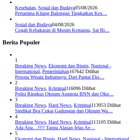
Kesehatan
,
Sosial dan Budaya
05/08/2026
Pertamina Kilang Balongan Tingkatkan Kes…
Sosial dan Budaya
04/08/2026
Cegah Kebakaran di Musim Kemarau, Sat Bi…
Berita Populer
1
Breaking News
,
Ekonomi dan Bisnis
,
Nasional -
International
,
Pemerintahan
167642 Dilihat
Pesona Wisata Indramayu: Dari Pantai Eks…
2
Breaking News
,
Kriminal
116096 Dilihat
Polisi Ringkus Oknum Anggota BNN dan Okn…
3
Breaking News
,
Hard News
,
Kriminal
113953 Dilihat
Sindikat Bea Cukai Gadungan dan Oknum Wa…
4
Breaking News
,
Hard News
,
Kriminal
113105 Dilihat
Ada Apa…!!!? Tanpa Alasan Jelas Ae…
5
Ekonomi dan Bisnis
,
Hard News
,
Nasional - International
,