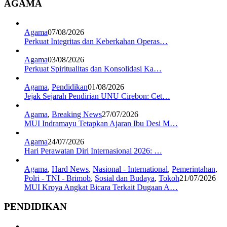
AGAMA
Agama
07/08/2026
Perkuat Integritas dan Keberkahan Operas…
Agama
03/08/2026
Perkuat Spiritualitas dan Konsolidasi Ka…
Agama
,
Pendidikan
01/08/2026
Jejak Sejarah Pendirian UNU Cirebon: Cet…
Agama
,
Breaking News
27/07/2026
MUI Indramayu Tetapkan Ajaran Ibu Desi M…
Agama
24/07/2026
Hari Perawatan Diri Internasional 2026: …
Agama
,
Hard News
,
Nasional - International
,
Pemerintahan
,
Polri - TNI - Brimob
,
Sosial dan Budaya
,
Tokoh
21/07/2026
MUI Kroya Angkat Bicara Terkait Dugaan A…
PENDIDIKAN