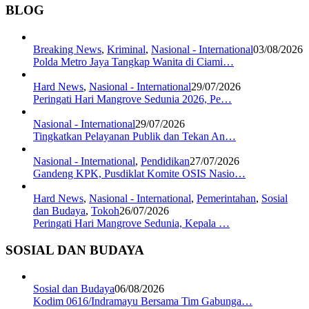
BLOG
Breaking News
,
Kriminal
,
Nasional - International
03/08/2026
Polda Metro Jaya Tangkap Wanita di Ciami…
Hard News
,
Nasional - International
29/07/2026
Peringati Hari Mangrove Sedunia 2026, Pe…
Nasional - International
29/07/2026
Tingkatkan Pelayanan Publik dan Tekan An…
Nasional - International
,
Pendidikan
27/07/2026
Gandeng KPK, Pusdiklat Komite OSIS Nasio…
Hard News
,
Nasional - International
,
Pemerintahan
,
Sosial
dan Budaya
,
Tokoh
26/07/2026
Peringati Hari Mangrove Sedunia, Kepala …
SOSIAL DAN BUDAYA
Sosial dan Budaya
06/08/2026
Kodim 0616/Indramayu Bersama Tim Gabunga…