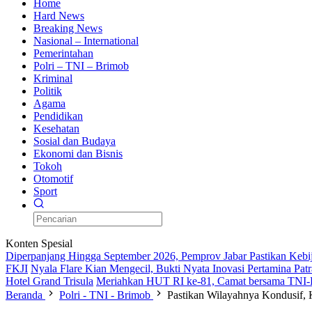
Home
Hard News
Breaking News
Nasional – International
Pemerintahan
Polri – TNI – Brimob
Kriminal
Politik
Agama
Pendidikan
Kesehatan
Sosial dan Budaya
Ekonomi dan Bisnis
Tokoh
Otomotif
Sport
Konten Spesial
Diperpanjang Hingga September 2026, Pemprov Jabar Pastikan Keb
FKJI
Nyala Flare Kian Mengecil, Bukti Nyata Inovasi Pertamina Pa
Hotel Grand Trisula
Meriahkan HUT RI ke-81, Camat bersama TNI-P
Beranda
Polri - TNI - Brimob
Pastikan Wilayahnya Kondusif, 