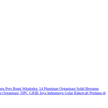
u Pers Bumi Wiralodra: 14 Pimpinan Organisasi Solid Bersama
si Organisasi, DPC GRIB Jaya Indramayu Gelar Rakercab Perdana di