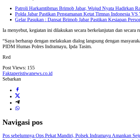
Patroli Harkamtibmas Brimob Jabar, Wujud Nyata Hadirkan R
Polda Jabar Pastikan Pengamanan Ketat Timnas Indonesia VS
Gelar Pasukan : Dansat Brimob Jabar Pastikan Kesiapan Perso
Ia menyebut, kegiatan ini dilakukan secara berkelanjutan dan secara ru
“Saya berharap dengan melakukan dialog langsung dengan masyarakat 
PIDM Humas Polres Indramayu, Ipda Tasim.
Red
Post Views:
155
Faktaperistiwanews.co.id
Sebarkan
Navigasi pos
Pos sebelumnya
Ops Pekat Mandiri, Polsek Indramayu Amankan Sej