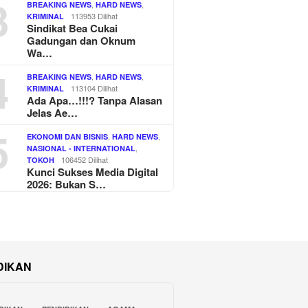
3
,
,
BREAKING NEWS
HARD NEWS
113953 Dilihat
KRIMINAL
Sindikat Bea Cukai
Gadungan dan Oknum
Wa…
4
,
,
BREAKING NEWS
HARD NEWS
113104 Dilihat
KRIMINAL
Ada Apa…!!!? Tanpa Alasan
Jelas Ae…
5
,
,
EKONOMI DAN BISNIS
HARD NEWS
,
NASIONAL - INTERNATIONAL
106452 Dilihat
TOKOH
Kunci Sukses Media Digital
2026: Bukan S…
DIKAN