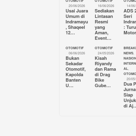
OTOMOTIF
OTOMOTIF
OTOMO
20/06/2026
16/06/2026
14/06
Usai Juara
Sediakan
ADS 
Umum di
Lintasan
Seri
Indramayu
Resmi
Indr
, Shaqeel
yang
: Tur
12…
Aman,
Moto
Event…
OTOMOTIF
OTOMOTIF
BREAK
06/06/2026
24/05/2026
,
NEWS
Bukan
Kisah
NASION
Sekadar
Riyandy
INTER
Otomotif,
dan Rama
,
AL
Kapolda
di Drag
OTOMO
20/05
Banten
Bike
Dua P
U…
Gube…
Jurna
Siap
Unjuk
di Aj