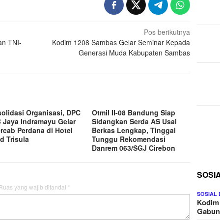
Pos berikutnya
an TNI-
Kodim 1208 Sambas Gelar Seminar Kepada
Generasi Muda Kabupaten Sambas
olidasi Organisasi, DPC
Otmil II-08 Bandung Siap
 Jaya Indramayu Gelar
Sidangkan Serda AS Usai
rcab Perdana di Hotel
Berkas Lengkap, Tinggal
d Trisula
Tunggu Rekomendasi
Danrem 063/SGJ Cirebon
SOSI
Ruas yang wajib ditandai
*
SOSIAL
Kodim
Gabu