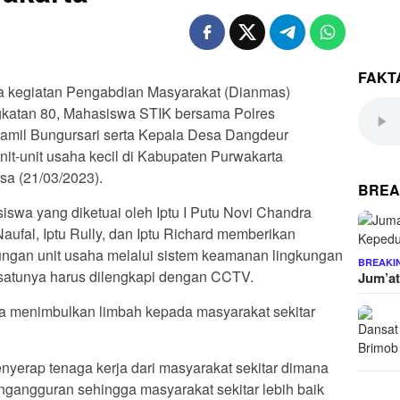
FAKT
a kegiatan Pengabdian Masyarakat (Dianmas)
ngkatan 80, Mahasiswa STIK bersama Polres
ramil Bungursari serta Kepala Desa Dangdeur
it-unit usaha kecil di Kabupaten Purwakarta
a (21/03/2023).
BREA
wa yang diketuai oleh Iptu I Putu Novi Chandra
 Naufal, Iptu Rully, dan Iptu Richard memberikan
ungan unit usaha melalui sistem keamanan lingkungan
BREAKI
 satunya harus dilengkapi dengan CCTV.
Jum’at
a menimbulkan limbah kepada masyarakat sekitar
nyerap tenaga kerja dari masyarakat sekitar dimana
ngangguran sehingga masyarakat sekitar lebih baik