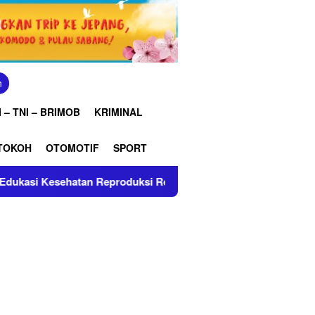
n
 – TNI – BRIMOB
KRIMINAL
TOKOH
OTOMOTIF
SPORT
hatan Reproduksi Remaja
Perkuat Integritas dan Kebe