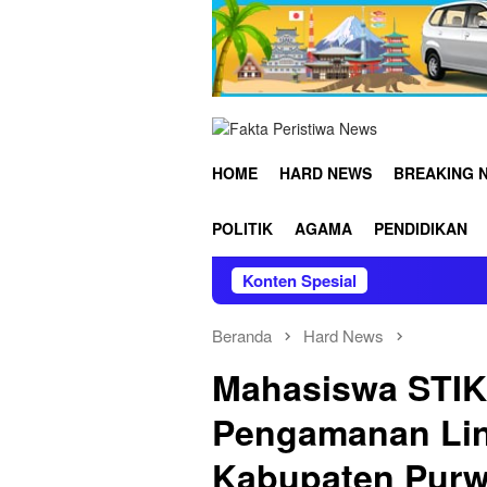
Loncat
ke
konten
HOME
HARD NEWS
BREAKING 
POLITIK
AGAMA
PENDIDIKAN
Konten Spesial
Lakp
Beranda
Hard News
Mahasiswa STIK 
Pengamanan Lin
Kabupaten Purw