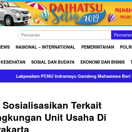
Pencaria
NEWS
NASIONAL – INTERNATIONAL
PEMERINTAHAN
POLRI
KESEHATAN
SOSIAL DAN BUDAYA
EKONOMI DAN BISNIS
esdam PCNU Indramayu Gandeng Mahasiswa Beri Edukasi Kese
Sosialisasikan Terkait
gkungan Unit Usaha Di
akarta