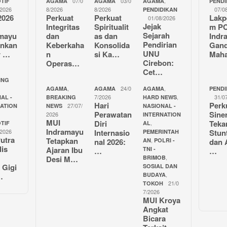
07/0
03/0
,
TIF
AGAMA
AGAMA
AGAMA
PENDI
/2026
8/2026
8/2026
07/0
PENDIDIKAN
2026
Perkuat
Perkuat
Lakp
01/08/2026
Jejak
Integritas
Spiritualit
m P
Sejarah
amayu
dan
as dan
Indr
Pendirian
unkan
Keberkaha
Konsolida
Gan
UNU
r …
n
si Ka…
Mah
Cirebon:
Operas…
Cet…
ING
,
24/0
,
AGAMA
AGAMA
AGAMA
PENDI
7/2026
,
31/0
AL -
BREAKING
HARD NEWS
Hari
Perk
27/07/
NATION
NEWS
NASIONAL -
Perawatan
Sine
2026
INTERNATION
MUI
Diri
Teka
,
TIF
AL
Indramayu
/2026
Internasio
Stun
PEMERINTAH
utra
Tetapkan
,
nal 2026:
AN
POLRI -
dan 
lis
Ajaran Ibu
TNI -
…
…
,
Desi M…
BRIMOB
 Gigi
SOSIAL DAN
,
…
BUDAYA
21/0
TOKOH
7/2026
MUI Kroya
Angkat
Bicara