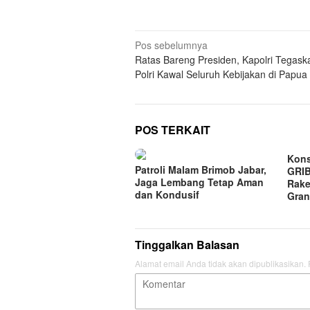
Navigasi
Pos sebelumnya
Ratas Bareng Presiden, Kapolri Tegask
pos
Polri Kawal Seluruh Kebijakan di Papua
POS TERKAIT
Kons
Patroli Malam Brimob Jabar,
GRIB
Jaga Lembang Tetap Aman
Rake
dan Kondusif
Gran
Tinggalkan Balasan
Alamat email Anda tidak akan dipublikasikan.