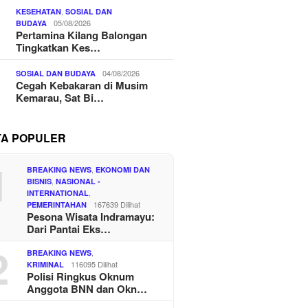
,
KESEHATAN
SOSIAL DAN
05/08/2026
BUDAYA
Pertamina Kilang Balongan
Tingkatkan Kes…
04/08/2026
SOSIAL DAN BUDAYA
Cegah Kebakaran di Musim
Kemarau, Sat Bi…
TA POPULER
1
,
BREAKING NEWS
EKONOMI DAN
,
BISNIS
NASIONAL -
,
INTERNATIONAL
167639 Dilihat
PEMERINTAHAN
Pesona Wisata Indramayu:
Dari Pantai Eks…
2
,
BREAKING NEWS
116095 Dilihat
KRIMINAL
Polisi Ringkus Oknum
Anggota BNN dan Okn…