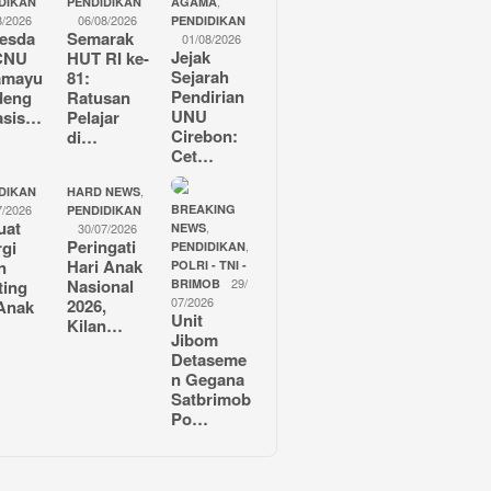
,
DIKAN
PENDIDIKAN
AGAMA
8/2026
06/08/2026
PENDIDIKAN
esda
Semarak
01/08/2026
Jejak
CNU
HUT RI ke-
Sejarah
amayu
81:
Pendirian
deng
Ratusan
UNU
asis…
Pelajar
Cirebon:
di…
Cet…
,
DIKAN
HARD NEWS
7/2026
BREAKING
PENDIDIKAN
uat
,
30/07/2026
NEWS
Peringati
rgi
,
PENDIDIKAN
Hari Anak
n
POLRI - TNI -
Nasional
29/
ting
BRIMOB
07/2026
2026,
Anak
Unit
Kilan…
Jibom
Detaseme
n Gegana
Satbrimob
Po…