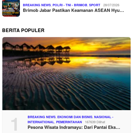
,
,
28/07/2026
BREAKING NEWS
POLRI - TNI - BRIMOB
SPORT
Brimob Jabar Pastikan Keamanan ASEAN Hyu…
BERITA POPULER
1
,
,
BREAKING NEWS
EKONOMI DAN BISNIS
NASIONAL -
,
167639 Dilihat
INTERNATIONAL
PEMERINTAHAN
Pesona Wisata Indramayu: Dari Pantai Eks…