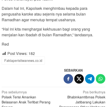
Dalam hal ini, Kapolsek menghimbau kepada para
pengusaha karoke atau sejenis nya selama bulan
Ramadhan agar menutup tempat usahanya.
“Hal ini kita menghargai kekhusuan bagi orang yang
menjalan kan ibadah di bulan Ramadhan,” tandasnya.
Red
Post Views:
182
Faktaperistiwanews.co.id
SEBARKAN
Navigasi
Pos sebelumnya
Pos berikutnya
Polsek Terisi Amankan
Bhabinkamtibmas Polsek
pos
Belasanan Anak Terlibat Perang
Jatibarang Lakukan
Sarung
Pemasangan Stiker Himbauan