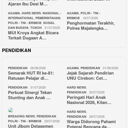
Ajaran Ibu Desi M…
,
,
,
AGAMA
HARD NEWS
NASIONAL -
AGAMA
POLRI - TNI -
,
,
16/07/2026
INTERNATIONAL
PEMERINTAHAN
BRIMOB
Penghormatan Terakhir,
,
POLRI - TNI - BRIMOB
SOSIAL
Polres Majalengka…
,
21/07/2026
DAN BUDAYA
TOKOH
MUI Kroya Angkat Bicara
Terkait Dugaan A…
PENDIDIKAN
06/08/2026
,
01/08/2026
PENDIDIKAN
AGAMA
PENDIDIKAN
Semarak HUT RI ke-81:
Jejak Sejarah Pendirian
Ratusan Pelajar di…
UNU Cirebon: Cet…
31/07/2026
,
PENDIDIKAN
HARD NEWS
Perkuat Sinergi Tekan
30/07/2026
PENDIDIKAN
Peringati Hari Anak
Stunting dan Anak …
Nasional 2026, Kilan…
,
HARD NEWS
,
,
BREAKING NEWS
PENDIDIKAN
28/07/2026
PENDIDIKAN
Warga Didorong Pahami
29/07/2026
POLRI - TNI - BRIMOB
Unit Jibom Detasemen
Potensi Bencana da…