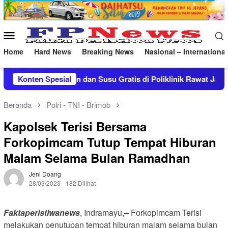
Loncat
ke
konten
Menu
Mobile
Home
Hard News
Breaking News
Nasional – International
s di Poliklinik Rawat Jalan
Konten Spesial
Kebakaran Hebat di Pelab
Beranda
Polri - TNI - Brimob
Kapolsek Terisi Bersama
Forkopimcam Tutup Tempat Hiburan
Malam Selama Bulan Ramadhan
Jeni Doang
28/03/2023
182 Dilihat
Faktaperistiwanews
, Indramayu,– Forkopimcam Terisi
melakukan penutupan tempat hiburan malam selama bulan