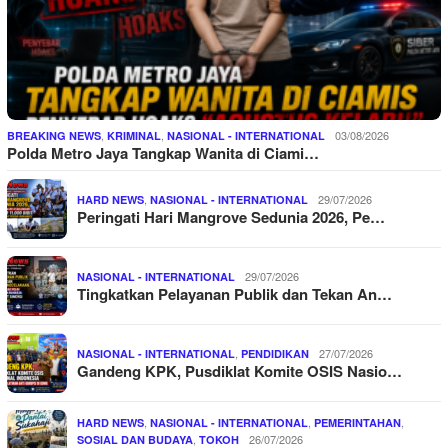
,
,
03/08/2026
BREAKING NEWS
KRIMINAL
NASIONAL - INTERNATIONAL
Polda Metro Jaya Tangkap Wanita di Ciami…
,
29/07/2026
HARD NEWS
NASIONAL - INTERNATIONAL
Peringati Hari Mangrove Sedunia 2026, Pe…
29/07/2026
NASIONAL - INTERNATIONAL
Tingkatkan Pelayanan Publik dan Tekan An…
,
27/07/2026
NASIONAL - INTERNATIONAL
PENDIDIKAN
Gandeng KPK, Pusdiklat Komite OSIS Nasio…
,
,
,
HARD NEWS
NASIONAL - INTERNATIONAL
PEMERINTAHAN
,
26/07/2026
SOSIAL DAN BUDAYA
TOKOH