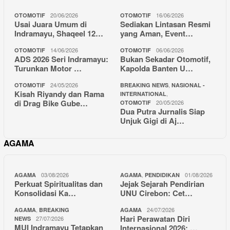
20/06/2026
16/06/2026
OTOMOTIF
OTOMOTIF
Usai Juara Umum di
Sediakan Lintasan Resmi
Indramayu, Shaqeel 12…
yang Aman, Event…
14/06/2026
06/06/2026
OTOMOTIF
OTOMOTIF
ADS 2026 Seri Indramayu:
Bukan Sekadar Otomotif,
Turunkan Motor …
Kapolda Banten U…
24/05/2026
,
OTOMOTIF
BREAKING NEWS
NASIONAL -
Kisah Riyandy dan Rama
,
INTERNATIONAL
di Drag Bike Gube…
20/05/2026
OTOMOTIF
Dua Putra Jurnalis Siap
Unjuk Gigi di Aj…
AGAMA
03/08/2026
,
01/08/2026
AGAMA
AGAMA
PENDIDIKAN
Perkuat Spiritualitas dan
Jejak Sejarah Pendirian
Konsolidasi Ka…
UNU Cirebon: Cet…
,
24/07/2026
AGAMA
BREAKING
AGAMA
Hari Perawatan Diri
27/07/2026
NEWS
MUI Indramayu Tetapkan
Internasional 2026: …