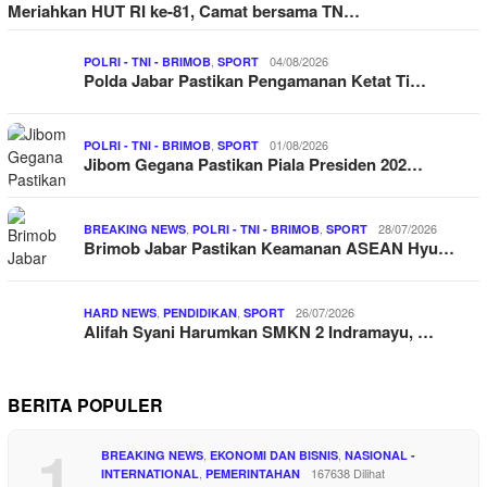
Meriahkan HUT RI ke-81, Camat bersama TN…
,
04/08/2026
POLRI - TNI - BRIMOB
SPORT
Polda Jabar Pastikan Pengamanan Ketat Ti…
,
01/08/2026
POLRI - TNI - BRIMOB
SPORT
Jibom Gegana Pastikan Piala Presiden 202…
,
,
28/07/2026
BREAKING NEWS
POLRI - TNI - BRIMOB
SPORT
Brimob Jabar Pastikan Keamanan ASEAN Hyu…
,
,
26/07/2026
HARD NEWS
PENDIDIKAN
SPORT
Alifah Syani Harumkan SMKN 2 Indramayu, …
BERITA POPULER
1
,
,
BREAKING NEWS
EKONOMI DAN BISNIS
NASIONAL -
,
167638 Dilihat
INTERNATIONAL
PEMERINTAHAN