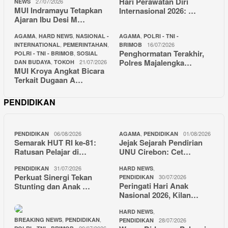
Hari Perawatan Diri
27/07/2026
NEWS
MUI Indramayu Tetapkan
Internasional 2026: …
Ajaran Ibu Desi M…
,
,
,
AGAMA
HARD NEWS
NASIONAL -
AGAMA
POLRI - TNI -
,
,
16/07/2026
INTERNATIONAL
PEMERINTAHAN
BRIMOB
Penghormatan Terakhir,
,
POLRI - TNI - BRIMOB
SOSIAL
Polres Majalengka…
,
21/07/2026
DAN BUDAYA
TOKOH
MUI Kroya Angkat Bicara
Terkait Dugaan A…
PENDIDIKAN
06/08/2026
,
01/08/2026
PENDIDIKAN
AGAMA
PENDIDIKAN
Semarak HUT RI ke-81:
Jejak Sejarah Pendirian
Ratusan Pelajar di…
UNU Cirebon: Cet…
31/07/2026
,
PENDIDIKAN
HARD NEWS
Perkuat Sinergi Tekan
30/07/2026
PENDIDIKAN
Peringati Hari Anak
Stunting dan Anak …
Nasional 2026, Kilan…
,
HARD NEWS
,
,
BREAKING NEWS
PENDIDIKAN
28/07/2026
PENDIDIKAN