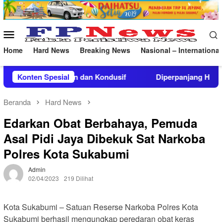
Loncat
ke
konten
Menu
Mobile
Home
Hard News
Breaking News
Nasional – International
ndusif
Konten Spesial
Diperpanjang Hingga September 2026, Pemprov J
Beranda
Hard News
Edarkan Obat Berbahaya, Pemuda
Asal Pidi Jaya Dibekuk Sat Narkoba
Polres Kota Sukabumi
Admin
02/04/2023
219 Dilihat
Kota Sukabumi – Satuan Reserse Narkoba Polres Kota
Sukabumi berhasil mengungkap peredaran obat keras