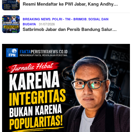
Resmi Mendaftar ke PWI Jabar, Kang Andhy…
,
,
BREAKING NEWS
POLRI - TNI - BRIMOB
SOSIAL DAN
31/07/2026
BUDAYA
Satbrimob Jabar dan Persib Bandung Salur…