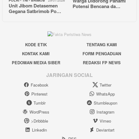
Warga Didorong Pahami
29/07/2026
POLRI - TNI - BRIMOB
Unit Jibom Detasemen
Potensi Bencana da…
Gegana Satbrimob Po…
KODE ETIK
TENTANG KAMI
KONTAK KAMI
FORM PENGADUAN
PEDOMAN MEDIA SIBER
REDAKSI FP NEWS
JARINGAN SOCIAL
Facebook
Twitter
Pinterest
WhatsApp
Tumblr
Stumbleupon
WordPress
Instagram
>Dribbble
Vimeo
Linkedin
Deviantart
RSS