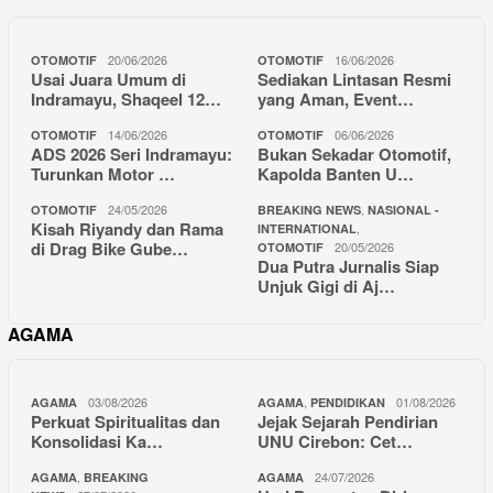
20/06/2026
16/06/2026
OTOMOTIF
OTOMOTIF
Usai Juara Umum di
Sediakan Lintasan Resmi
Indramayu, Shaqeel 12…
yang Aman, Event…
14/06/2026
06/06/2026
OTOMOTIF
OTOMOTIF
ADS 2026 Seri Indramayu:
Bukan Sekadar Otomotif,
Turunkan Motor …
Kapolda Banten U…
24/05/2026
,
OTOMOTIF
BREAKING NEWS
NASIONAL -
Kisah Riyandy dan Rama
,
INTERNATIONAL
di Drag Bike Gube…
20/05/2026
OTOMOTIF
Dua Putra Jurnalis Siap
Unjuk Gigi di Aj…
AGAMA
03/08/2026
,
01/08/2026
AGAMA
AGAMA
PENDIDIKAN
Perkuat Spiritualitas dan
Jejak Sejarah Pendirian
Konsolidasi Ka…
UNU Cirebon: Cet…
,
24/07/2026
AGAMA
BREAKING
AGAMA