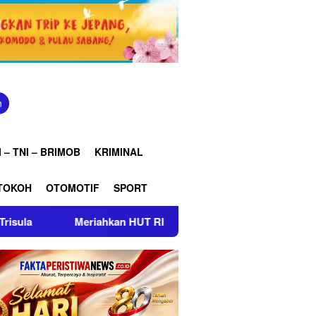
n
 – TNI – BRIMOB
KRIMINAL
TOKOH
OTOMOTIF
SPORT
-81, Camat bersama TNI-Polri dan Warga Cikedung Gelar Turnam