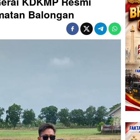
erai KDKMP Resmi
amatan Balongan