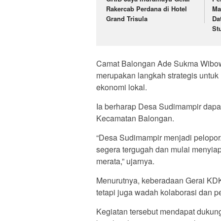
Rakercab Perdana di Hotel
Ma
Grand Trisula
Da
St
Camat Balongan Ade Sukma Wib
merupakan langkah strategis unt
ekonomi lokal.
Ia berharap Desa Sudimampir dapat 
Kecamatan Balongan.
“Desa Sudimampir menjadi pelopor.
segera tergugah dan mulai menyi
merata,” ujarnya.
Menurutnya, keberadaan Gerai KDKM
tetapi juga wadah kolaborasi dan 
Kegiatan tersebut mendapat dukung