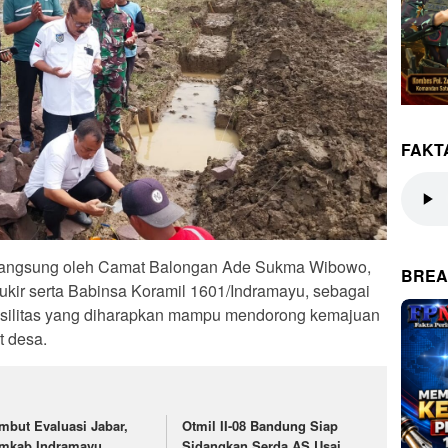
FAKT
 langsung oleh Camat Balongan Ade Sukma Wibowo,
BREA
kir serta Babinsa Koramil 1601/Indramayu, sebagai
asilitas yang diharapkan mampu mendorong kemajuan
 desa.
mbut Evaluasi Jabar,
Otmil II-08 Bandung Siap
mkab Indramayu
Sidangkan Serda AS Usai