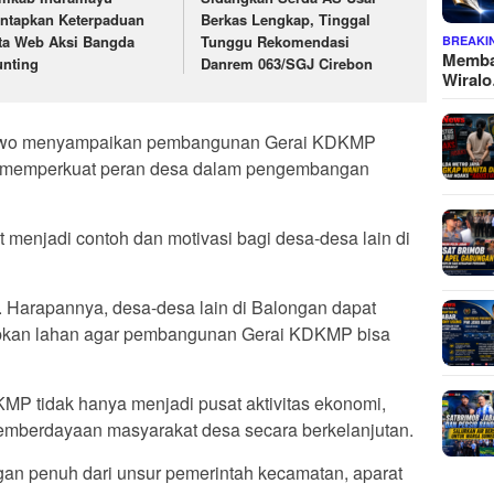
ntapkan Keterpaduan
Berkas Lengkap, Tinggal
ta Web Aksi Bangda
Tunggu Rekomendasi
BREAKI
Memba
unting
Danrem 063/SGJ Cirebon
Wiral
owo menyampaikan pembangunan Gerai KDKMP
uk memperkuat peran desa dalam pengembangan
menjadi contoh dan motivasi bagi desa-desa lain di
 Harapannya, desa-desa lain di Balongan dapat
apkan lahan agar pembangunan Gerai KDKMP bisa
P tidak hanya menjadi pusat aktivitas ekonomi,
pemberdayaan masyarakat desa secara berkelanjutan.
an penuh dari unsur pemerintah kecamatan, aparat