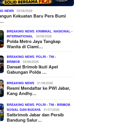
05/08/2026
NG NEWS
ngun Kekuatan Baru Pers Bumi
o…
,
,
BREAKING NEWS
KRIMINAL
NASIONAL -
03/08/2026
INTERNATIONAL
Polda Metro Jaya Tangkap
Wanita di Ciami…
,
BREAKING NEWS
POLRI - TNI -
03/08/2026
BRIMOB
Dansat Brimob Ikuti Apel
Gabungan Polda …
01/08/2026
BREAKING NEWS
Resmi Mendaftar ke PWI Jabar,
Kang Andhy…
,
,
BREAKING NEWS
POLRI - TNI - BRIMOB
31/07/2026
SOSIAL DAN BUDAYA
Satbrimob Jabar dan Persib
Bandung Salur…