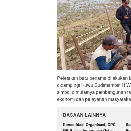
Peletakan batu pertama dilakukan
didampingi Kuwu Sudimampir, H Wu
simbol dimulainya pembangunan f
ekonomi dan pelayanan masyarakat
BACAAN LAINNYA
Konsolidasi Organisasi, DPC
Sa
GRIB Jaya Indramayu Gelar
Pe