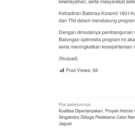
kewilayahan, serta masyarakat set
Kehadiran Babinsa Koramil 1601/In
dan TNI dalam mendukung progra
Dengan dimulainya pembangunan 
Balongan optimistis program ini 
serta meningkatkan kesejahteraan 
(Nurpad)
Post Views:
58
Navigasi
Pos sebelumnya
Kualitas Dipertanyakan, Proyek Hotmi
pos
Singalodra Diduga Pelaksana Catut Na
Jaguar