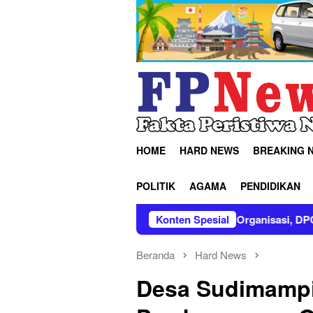
Loncat
ke
konten
HOME
HARD NEWS
BREAKING 
POLITIK
AGAMA
PENDIDIKAN
Konsolidasi Organisasi, DPC GRIB Jaya Indramayu Gelar Rakerc
Konten Spesial
Beranda
Hard News
Desa Sudimampir