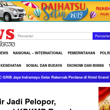
Pencaria
NEWS
NASIONAL – INTERNATIONAL
PEMERINTAHAN
POLRI
KESEHATAN
SOSIAL DAN BUDAYA
EKONOMI DAN BISNIS
ab Perdana di Hotel Grand Trisula
Meriahkan HUT RI ke
 Jadi Pelopor,