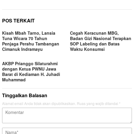
POS TERKAIT
Kisah Mbah Tarno, Lansia
Cegah Keracunan MBG,
Tuna Wicara 70 Tahun
Badan Gizi Nasional Terapkan
Penjaga Perahu Tambangan
SOP Labeling dan Batas
Cimanuk Indramayu
Waktu Konsumsi
AKBP Prianggo Silaturahmi
dengan Ketua PWNU Jawa
Barat di Kediaman H. Juhadi
Muhammad
Tinggalkan Balasan
Alamat email Anda tidak akan dipublikasikan.
Ruas yang wajib ditandai
*