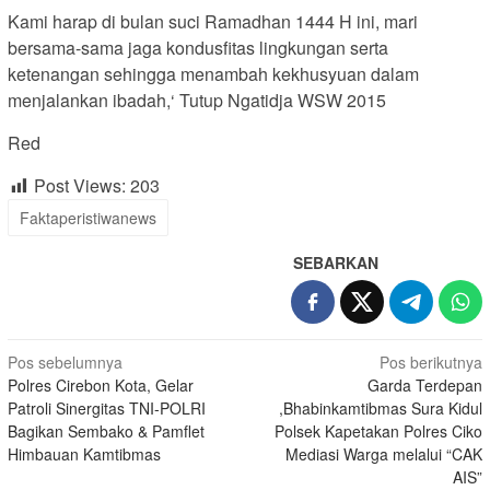
Kami harap di bulan suci Ramadhan 1444 H ini, mari
bersama-sama jaga kondusfitas lingkungan serta
ketenangan sehingga menambah kekhusyuan dalam
menjalankan ibadah,‘ Tutup Ngatidja WSW 2015
Red
Post Views:
203
Faktaperistiwanews
SEBARKAN
Navigasi
Pos sebelumnya
Pos berikutnya
Polres Cirebon Kota, Gelar
Garda Terdepan
pos
Patroli Sinergitas TNI-POLRI
,Bhabinkamtibmas Sura Kidul
Bagikan Sembako & Pamflet
Polsek Kapetakan Polres Ciko
Himbauan Kamtibmas
Mediasi Warga melalui “CAK
AIS”