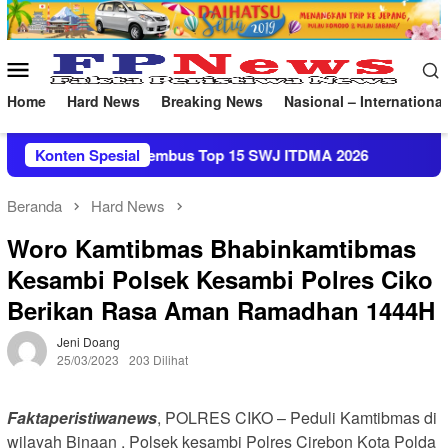
Loncat
ke
konten
Menu
Mobile
Home
Hard News
Breaking News
Nasional – International
 Utara Bogor Tembus Top 15 SWJ ITDMA 2026
Konten Spesial
AKBP Pri
Beranda
Hard News
Woro Kamtibmas Bhabinkamtibmas
Kesambi Polsek Kesambi Polres Ciko
Berikan Rasa Aman Ramadhan 1444H
Jeni Doang
25/03/2023
203 Dilihat
Faktaperistiwanews
, POLRES CIKO – Peduli Kamtibmas di
wilayah Binaan , Polsek kesambi Polres Cirebon Kota Polda