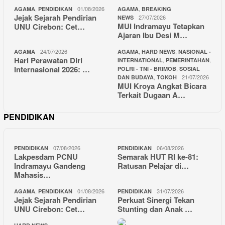
,
01/08/2026
,
AGAMA
PENDIDIKAN
AGAMA
BREAKING
Jejak Sejarah Pendirian
27/07/2026
NEWS
MUI Indramayu Tetapkan
UNU Cirebon: Cet…
Ajaran Ibu Desi M…
24/07/2026
,
,
AGAMA
AGAMA
HARD NEWS
NASIONAL -
Hari Perawatan Diri
,
,
INTERNATIONAL
PEMERINTAHAN
Internasional 2026: …
,
POLRI - TNI - BRIMOB
SOSIAL
,
21/07/2026
DAN BUDAYA
TOKOH
MUI Kroya Angkat Bicara
Terkait Dugaan A…
PENDIDIKAN
07/08/2026
06/08/2026
PENDIDIKAN
PENDIDIKAN
Lakpesdam PCNU
Semarak HUT RI ke-81:
Indramayu Gandeng
Ratusan Pelajar di…
Mahasis…
,
01/08/2026
31/07/2026
AGAMA
PENDIDIKAN
PENDIDIKAN
Jejak Sejarah Pendirian
Perkuat Sinergi Tekan
UNU Cirebon: Cet…
Stunting dan Anak …
,