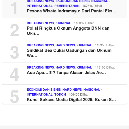
1
,
,
BREAKING NEWS
EKONOMI DAN BISNIS
NASIONAL -
,
167646 Dilihat
INTERNATIONAL
PEMERINTAHAN
Pesona Wisata Indramayu: Dari Pantai Eks…
2
,
116097 Dilihat
BREAKING NEWS
KRIMINAL
Polisi Ringkus Oknum Anggota BNN dan
Okn…
3
,
,
113955 Dilihat
BREAKING NEWS
HARD NEWS
KRIMINAL
Sindikat Bea Cukai Gadungan dan Oknum
Wa…
4
,
,
113106 Dilihat
BREAKING NEWS
HARD NEWS
KRIMINAL
Ada Apa…!!!? Tanpa Alasan Jelas Ae…
5
,
,
EKONOMI DAN BISNIS
HARD NEWS
NASIONAL -
,
106455 Dilihat
INTERNATIONAL
TOKOH
Kunci Sukses Media Digital 2026: Bukan S…