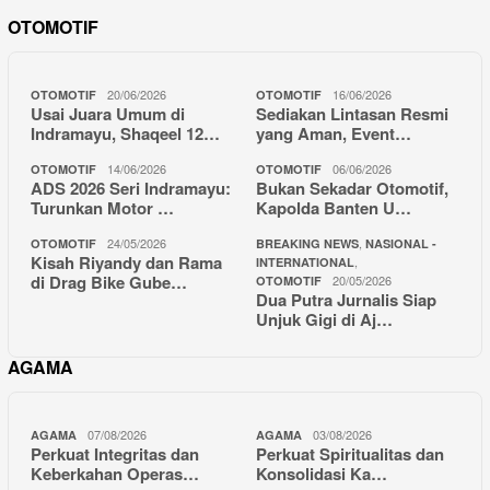
OTOMOTIF
20/06/2026
16/06/2026
OTOMOTIF
OTOMOTIF
Usai Juara Umum di
Sediakan Lintasan Resmi
Indramayu, Shaqeel 12…
yang Aman, Event…
14/06/2026
06/06/2026
OTOMOTIF
OTOMOTIF
ADS 2026 Seri Indramayu:
Bukan Sekadar Otomotif,
Turunkan Motor …
Kapolda Banten U…
24/05/2026
,
OTOMOTIF
BREAKING NEWS
NASIONAL -
Kisah Riyandy dan Rama
,
INTERNATIONAL
di Drag Bike Gube…
20/05/2026
OTOMOTIF
Dua Putra Jurnalis Siap
Unjuk Gigi di Aj…
AGAMA
07/08/2026
03/08/2026
AGAMA
AGAMA
Perkuat Integritas dan
Perkuat Spiritualitas dan
Keberkahan Operas…
Konsolidasi Ka…