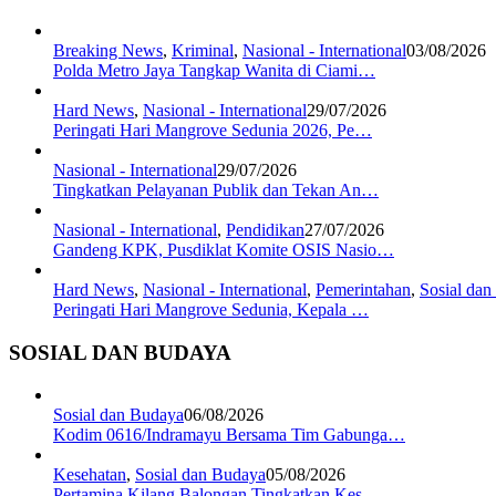
Breaking News
,
Kriminal
,
Nasional - International
03/08/2026
Polda Metro Jaya Tangkap Wanita di Ciami…
Hard News
,
Nasional - International
29/07/2026
Peringati Hari Mangrove Sedunia 2026, Pe…
Nasional - International
29/07/2026
Tingkatkan Pelayanan Publik dan Tekan An…
Nasional - International
,
Pendidikan
27/07/2026
Gandeng KPK, Pusdiklat Komite OSIS Nasio…
Hard News
,
Nasional - International
,
Pemerintahan
,
Sosial da
Peringati Hari Mangrove Sedunia, Kepala …
SOSIAL DAN BUDAYA
Sosial dan Budaya
06/08/2026
Kodim 0616/Indramayu Bersama Tim Gabunga…
Kesehatan
,
Sosial dan Budaya
05/08/2026
Pertamina Kilang Balongan Tingkatkan Kes…