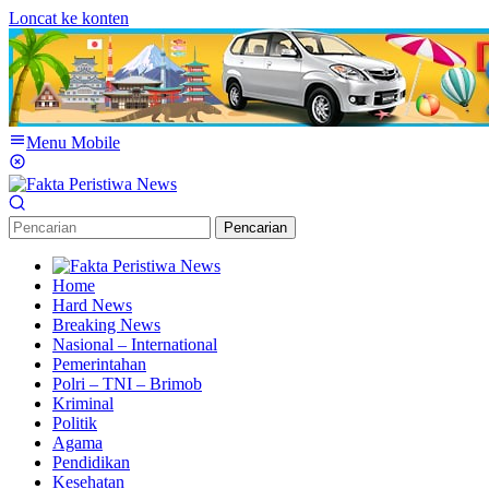
Loncat ke konten
Menu Mobile
Pencarian
Home
Hard News
Breaking News
Nasional – International
Pemerintahan
Polri – TNI – Brimob
Kriminal
Politik
Agama
Pendidikan
Kesehatan