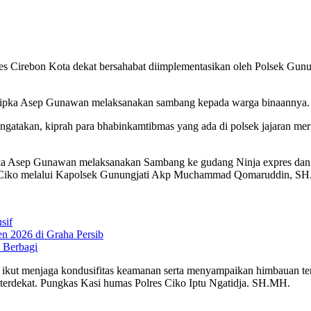
bon Kota dekat bersahabat diimplementasikan oleh Polsek Gunungjat
ipka Asep Gunawan melaksanakan sambang kepada warga binaannya. S
takan, kiprah para bhabinkamtibmas yang ada di polsek jajaran meru
a Asep Gunawan melaksanakan Sambang ke gudang Ninja expres dan be
es Ciko melalui Kapolsek Gunungjati Akp Muchammad Qomaruddin, S
sif
n 2026 di Graha Persib
 Berbagi
kut menjaga kondusifitas keamanan serta menyampaikan himbauan tent
 terdekat. Pungkas Kasi humas Polres Ciko Iptu Ngatidja. SH.MH.