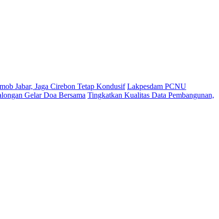
mob Jabar, Jaga Cirebon Tetap Kondusif
Lakpesdam PCNU
Balongan Gelar Doa Bersama
Tingkatkan Kualitas Data Pembangunan,