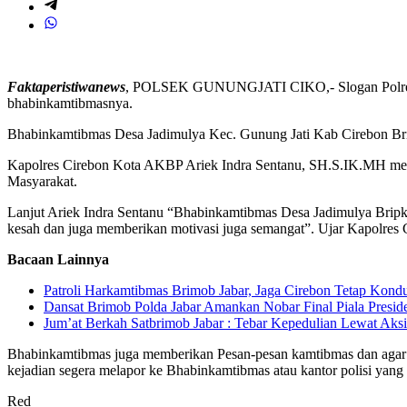
Faktaperistiwanews
, POLSEK GUNUNGJATI CIKO,- Slogan Polres Cire
bhabinkamtibmasnya.
Bhabinkamtibmas Desa Jadimulya Kec. Gunung Jati Kab Cirebon Br
Kapolres Cirebon Kota AKBP Ariek Indra Sentanu, SH.S.IK.MH menga
Masyarakat.
Lanjut Ariek Indra Sentanu “Bhabinkamtibmas Desa Jadimulya Bripk
kesah dan juga memberikan motivasi juga semangat”. Ujar Kapolr
Bacaan Lainnya
Patroli Harkamtibmas Brimob Jabar, Jaga Cirebon Tetap Kondu
Dansat Brimob Polda Jabar Amankan Nobar Final Piala Preside
Jum’at Berkah Satbrimob Jabar : Tebar Kepedulian Lewat Aksi
Bhabinkamtibmas juga memberikan Pesan-pesan kamtibmas dan agar i
kejadian segera melapor ke Bhabinkamtibmas atau kantor polisi yang
Red