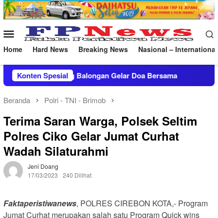
Loncat
ke
konten
Menu
Mobile
Home
Hard News
Breaking News
Nasional – International
ra Kilang Balongan Gelar Doa Bersama
Konten Spesial
Tingkatkan Kual
Beranda
Polri - TNI - Brimob
Terima Saran Warga, Polsek Seltim
Polres Ciko Gelar Jumat Curhat
Wadah Silaturahmi
Jeni Doang
17/03/2023
240 Dilihat
Faktaperistiwanews
, POLRES CIREBON KOTA,- Program
Jumat Curhat merupakan salah satu Program Quick wins