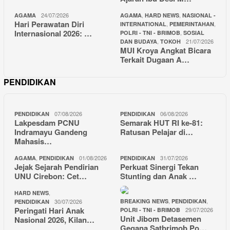
24/07/2026
,
,
AGAMA
AGAMA
HARD NEWS
NASIONAL -
Hari Perawatan Diri
,
,
INTERNATIONAL
PEMERINTAHAN
Internasional 2026: …
,
POLRI - TNI - BRIMOB
SOSIAL
,
21/07/2026
DAN BUDAYA
TOKOH
MUI Kroya Angkat Bicara
Terkait Dugaan A…
PENDIDIKAN
07/08/2026
06/08/2026
PENDIDIKAN
PENDIDIKAN
Lakpesdam PCNU
Semarak HUT RI ke-81:
Indramayu Gandeng
Ratusan Pelajar di…
Mahasis…
,
01/08/2026
31/07/2026
AGAMA
PENDIDIKAN
PENDIDIKAN
Jejak Sejarah Pendirian
Perkuat Sinergi Tekan
UNU Cirebon: Cet…
Stunting dan Anak …
,
HARD NEWS
,
,
30/07/2026
BREAKING NEWS
PENDIDIKAN
PENDIDIKAN
Peringati Hari Anak
29/07/2026
POLRI - TNI - BRIMOB
Unit Jibom Detasemen
Nasional 2026, Kilan…
Gegana Satbrimob Po…