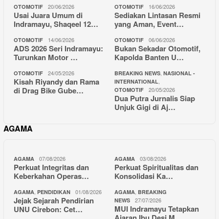
20/06/2026
16/06/2026
OTOMOTIF
OTOMOTIF
Usai Juara Umum di
Sediakan Lintasan Resmi
Indramayu, Shaqeel 12…
yang Aman, Event…
14/06/2026
06/06/2026
OTOMOTIF
OTOMOTIF
ADS 2026 Seri Indramayu:
Bukan Sekadar Otomotif,
Turunkan Motor …
Kapolda Banten U…
24/05/2026
,
OTOMOTIF
BREAKING NEWS
NASIONAL -
Kisah Riyandy dan Rama
,
INTERNATIONAL
di Drag Bike Gube…
20/05/2026
OTOMOTIF
Dua Putra Jurnalis Siap
Unjuk Gigi di Aj…
AGAMA
07/08/2026
03/08/2026
AGAMA
AGAMA
Perkuat Integritas dan
Perkuat Spiritualitas dan
Keberkahan Operas…
Konsolidasi Ka…
,
01/08/2026
,
AGAMA
PENDIDIKAN
AGAMA
BREAKING
Jejak Sejarah Pendirian
27/07/2026
NEWS
MUI Indramayu Tetapkan
UNU Cirebon: Cet…
Ajaran Ibu Desi M…