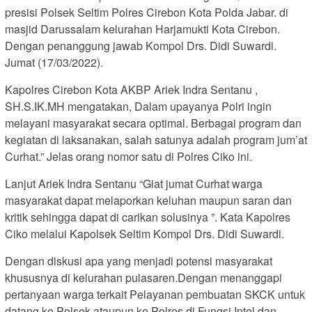
presisi Polsek Seltim Polres Cirebon Kota Polda Jabar. di
masjid Darussalam kelurahan Harjamukti Kota Cirebon.
Dengan penanggung jawab Kompol Drs. Didi Suwardi.
Jumat (17/03/2022).
Kapolres Cirebon Kota AKBP Ariek Indra Sentanu ,
SH.S.IK.MH mengatakan, Dalam upayanya Polri ingin
melayani masyarakat secara optimal. Berbagai program dan
kegiatan di laksanakan, salah satunya adalah program jum’at
Curhat.” Jelas orang nomor satu di Polres Ciko ini.
Lanjut Ariek Indra Sentanu “Giat jumat Curhat warga
masyarakat dapat melaporkan keluhan maupun saran dan
kritik sehingga dapat di carikan solusinya ”. Kata Kapolres
Ciko melalui Kapolsek Seltim Kompol Drs. Didi Suwardi.
Dengan diskusi apa yang menjadi potensi masyarakat
khususnya di kelurahan pulasaren.Dengan menanggapi
pertanyaan warga terkait Pelayanan pembuatan SKCK untuk
datang ke Polsek ataupun ke Polres di Fungsi Intel dan