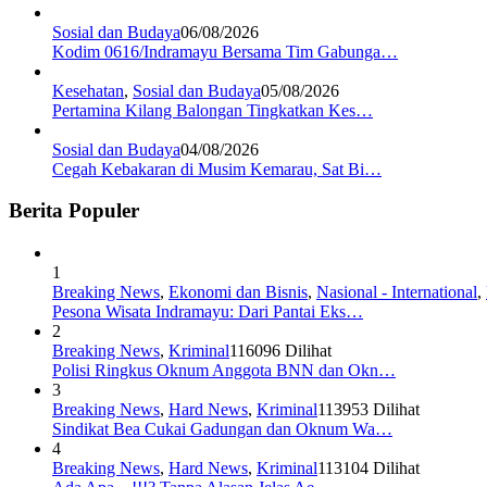
Sosial dan Budaya
06/08/2026
Kodim 0616/Indramayu Bersama Tim Gabunga…
Kesehatan
,
Sosial dan Budaya
05/08/2026
Pertamina Kilang Balongan Tingkatkan Kes…
Sosial dan Budaya
04/08/2026
Cegah Kebakaran di Musim Kemarau, Sat Bi…
Berita Populer
1
Breaking News
,
Ekonomi dan Bisnis
,
Nasional - International
,
Pesona Wisata Indramayu: Dari Pantai Eks…
2
Breaking News
,
Kriminal
116096 Dilihat
Polisi Ringkus Oknum Anggota BNN dan Okn…
3
Breaking News
,
Hard News
,
Kriminal
113953 Dilihat
Sindikat Bea Cukai Gadungan dan Oknum Wa…
4
Breaking News
,
Hard News
,
Kriminal
113104 Dilihat