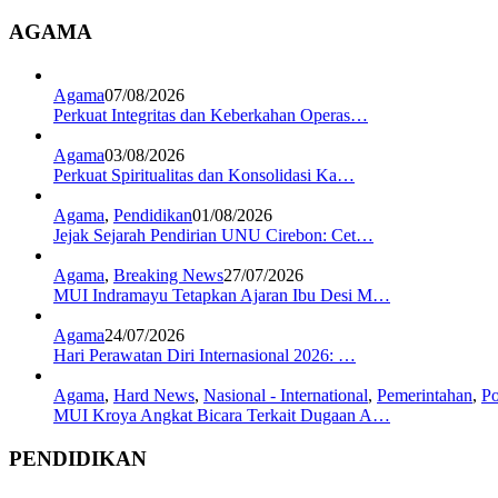
AGAMA
Agama
07/08/2026
Perkuat Integritas dan Keberkahan Operas…
Agama
03/08/2026
Perkuat Spiritualitas dan Konsolidasi Ka…
Agama
,
Pendidikan
01/08/2026
Jejak Sejarah Pendirian UNU Cirebon: Cet…
Agama
,
Breaking News
27/07/2026
MUI Indramayu Tetapkan Ajaran Ibu Desi M…
Agama
24/07/2026
Hari Perawatan Diri Internasional 2026: …
Agama
,
Hard News
,
Nasional - International
,
Pemerintahan
,
Po
MUI Kroya Angkat Bicara Terkait Dugaan A…
PENDIDIKAN