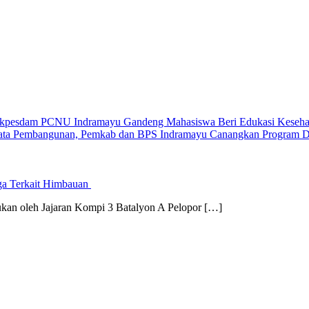
kpesdam PCNU Indramayu Gandeng Mahasiswa Beri Edukasi Keseha
Data Pembangunan, Pemkab dan BPS Indramayu Canangkan Program D
ga Terkait Himbauan
ukan oleh Jajaran Kompi 3 Batalyon A Pelopor […]