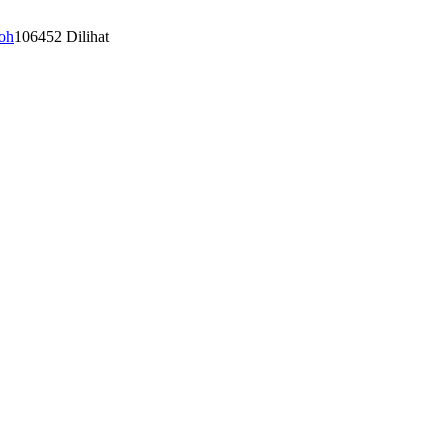
oh
106452 Dilihat