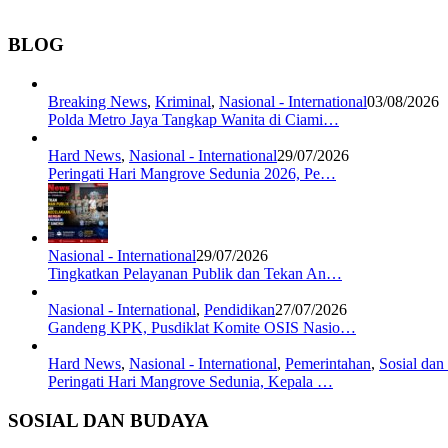
BLOG
Breaking News
,
Kriminal
,
Nasional - International
03/08/2026
Polda Metro Jaya Tangkap Wanita di Ciami…
Hard News
,
Nasional - International
29/07/2026
Peringati Hari Mangrove Sedunia 2026, Pe…
Nasional - International
29/07/2026
Tingkatkan Pelayanan Publik dan Tekan An…
Nasional - International
,
Pendidikan
27/07/2026
Gandeng KPK, Pusdiklat Komite OSIS Nasio…
Hard News
,
Nasional - International
,
Pemerintahan
,
Sosial da
Peringati Hari Mangrove Sedunia, Kepala …
SOSIAL DAN BUDAYA