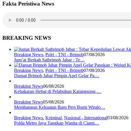
Fakta Peristiwa News
BREAKING NEWS
Breaking News
,
Polri - TNI - Brimob
07/08/2026
Jum’at Berkah Satbrimob Jabar : Te…
Breaking News
,
Polri - TNI - Brimob
07/08/2026
Dansat Brimob Jabar Pimpin Apel Gelar Pa…
Breaking News
06/08/2026
Kebakaran Hebat di Pelabuhan Karangsong,…
Breaking News
05/08/2026
Membangun Kekuatan Baru Pers Bumi Wiralo…
Breaking News
,
Kriminal
,
Nasional - International
03/08/2026
Polda Metro Jaya Tangkap Wanita di Ciami…