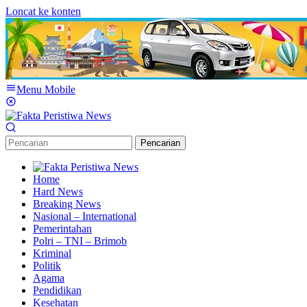
Loncat ke konten
Menu Mobile
Pencarian
Home
Hard News
Breaking News
Nasional – International
Pemerintahan
Polri – TNI – Brimob
Kriminal
Politik
Agama
Pendidikan
Kesehatan