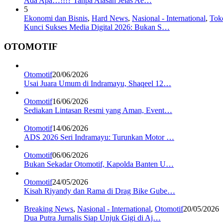
Ada Apa…!!!? Tanpa Alasan Jelas Ae…
5
Ekonomi dan Bisnis
,
Hard News
,
Nasional - International
,
Tok
Kunci Sukses Media Digital 2026: Bukan S…
OTOMOTIF
Otomotif
20/06/2026
Usai Juara Umum di Indramayu, Shaqeel 12…
Otomotif
16/06/2026
Sediakan Lintasan Resmi yang Aman, Event…
Otomotif
14/06/2026
ADS 2026 Seri Indramayu: Turunkan Motor …
Otomotif
06/06/2026
Bukan Sekadar Otomotif, Kapolda Banten U…
Otomotif
24/05/2026
Kisah Riyandy dan Rama di Drag Bike Gube…
Breaking News
,
Nasional - International
,
Otomotif
20/05/2026
Dua Putra Jurnalis Siap Unjuk Gigi di Aj…