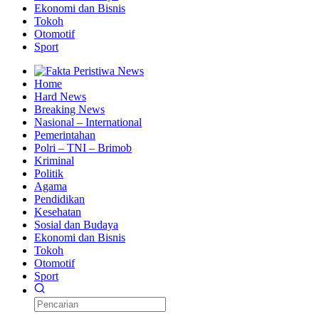
Ekonomi dan Bisnis
Tokoh
Otomotif
Sport
Home
Hard News
Breaking News
Nasional – International
Pemerintahan
Polri – TNI – Brimob
Kriminal
Politik
Agama
Pendidikan
Kesehatan
Sosial dan Budaya
Ekonomi dan Bisnis
Tokoh
Otomotif
Sport