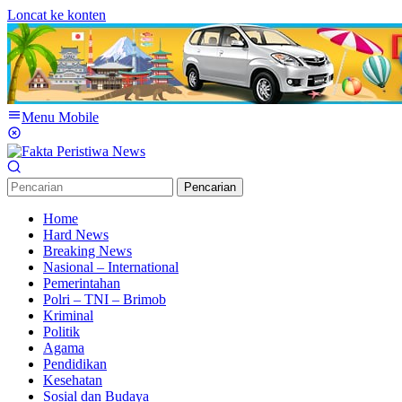
Loncat ke konten
Menu Mobile
Pencarian
Home
Hard News
Breaking News
Nasional – International
Pemerintahan
Polri – TNI – Brimob
Kriminal
Politik
Agama
Pendidikan
Kesehatan
Sosial dan Budaya