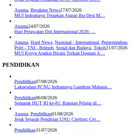
Agama
,
Breaking News
27/07/2026
MUI Indramayu Tetapkan Ajaran Ibu Desi M…
Agama
24/07/2026
Hari Perawatan Diri Internasional 2026: …
Agama
,
Hard News
,
Nasional - International
,
Pemerintahan
,
Polri - TNI - Brimob
,
Sosial dan Budaya
,
Tokoh
21/07/2026
MUI Kroya Angkat Bicara Terkait Dugaan A…
PENDIDIKAN
Pendidikan
07/08/2026
Lakpesdam PCNU Indramayu Gandeng Mahasis…
Pendidikan
06/08/2026
Semarak HUT RI ke-81: Ratusan Pelajar di…
Agama
,
Pendidikan
01/08/2026
Jejak Sejarah Pendirian UNU Cirebon: Cet…
Pendidikan
31/07/2026