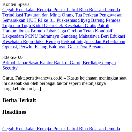
Konten Spesial
Cegah Kenakalan Remaja, Polsek Patrol Bina Belasan Pemuda
Terindikasi Tawuran dan Minta Orang Tua Perketat Pengawasan
Semarakkan HUT RI ke-81, Puskesmas Sliyeg Bareng Pemdes
Tugu dan Tugu Kidul Gelar Cek Kesehatan Gratis
Patroli
Harkamtibmas Brimob Jabar, Jaga Cirebon Tetap Kondusif
Lakpesdam PCNU Indramayu Gandeng Mahasiswa Beri Edukasi
Kesehatan Reproduksi Remaja
Perkuat Integritas dan Keberkahan
Operasi, Perwira Kilang Balongan Gelar Doa Bersama
30/06/2023
Brimob Jabar Sasar Kantor Bank di Garut, Berdialog dengan
Security
Garut, Faktaperistiwanews.co.id – Kasus kejahatan meningkat saat
ini disebabkan oleh berbagai faktor seperti melonjaknya
hargakebutuhan […]
Berita Terkait
Headlines
Cegah Kenakalan Remaja, Polsek Patrol Bina Belasan Pemuda