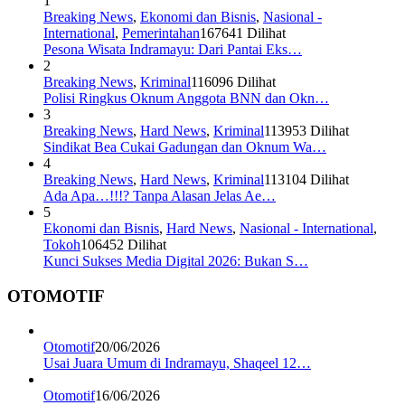
1
Breaking News
,
Ekonomi dan Bisnis
,
Nasional -
International
,
Pemerintahan
167641 Dilihat
Pesona Wisata Indramayu: Dari Pantai Eks…
2
Breaking News
,
Kriminal
116096 Dilihat
Polisi Ringkus Oknum Anggota BNN dan Okn…
3
Breaking News
,
Hard News
,
Kriminal
113953 Dilihat
Sindikat Bea Cukai Gadungan dan Oknum Wa…
4
Breaking News
,
Hard News
,
Kriminal
113104 Dilihat
Ada Apa…!!!? Tanpa Alasan Jelas Ae…
5
Ekonomi dan Bisnis
,
Hard News
,
Nasional - International
,
Tokoh
106452 Dilihat
Kunci Sukses Media Digital 2026: Bukan S…
OTOMOTIF
Otomotif
20/06/2026
Usai Juara Umum di Indramayu, Shaqeel 12…
Otomotif
16/06/2026