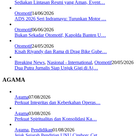
Sediakan Lintasan Resmi yang Aman, Event…
Otomotif
14/06/2026
ADS 2026 Seri Indramayu: Turunkan Motor …
Otomotif
06/06/2026
Bukan Sekadar Otomotif, Kapolda Banten U…
Otomotif
24/05/2026
Kisah Riyandy dan Rama di Drag Bike Gube…
Breaking News
,
Nasional - International
,
Otomotif
20/05/2026
Dua Putra Jurnalis Siap Unjuk Gigi di Aj…
AGAMA
Agama
07/08/2026
Perkuat Integritas dan Keberkahan Operas…
Agama
03/08/2026
Perkuat Spiritualitas dan Konsolidasi Ka…
Agama
,
Pendidikan
01/08/2026
Jejak Sejarah Pendirian UNU Cirebon: Cet…