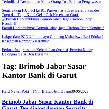
Terindikasi Tawuran dan Minta Orang Tua Perketat Pengawasan
Semarakkan HUT RI ke-81, Puskesmas Sliyeg Bareng Pemdes
Tugu dan Tugu Kidul Gelar Cek Kesehatan Gratis
Patroli Harkamtibmas Brimob Jabar, Jaga Cirebon Tetap Kondusif
Lakpesdam PCNU Indramayu Gandeng Mahasiswa Beri Edukasi
Kesehatan Reproduksi Remaja
Perkuat Integritas dan Keberkahan Operasi, Perwira Kilang
Balongan Gelar Doa Bersama
Tag:
Brimob Jabar Sasar
Kantor Bank di Garut
Hard News
,
Polri - TNI - Brimob
Jeni Doang
30/06/2023
Brimob Jabar Sasar Kantor Bank di
Garut, Berdialog dengan Security