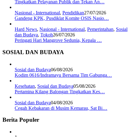
Tingkatkan Pelayanan Publik dan Tekan An…
Nasional - International
,
Pendidikan
27/07/2026
Gandeng KPK, Pusdiklat Komite OSIS Nasio…
Hard News
,
Nasional - International
,
Pemerintahan
,
Sosial
dan Budaya
,
Tokoh
26/07/2026
Peringati Hari Mangrove Sedunia, Kepala …
SOSIAL DAN BUDAYA
Sosial dan Budaya
06/08/2026
Kodim 0616/Indramayu Bersama Tim Gabunga…
Kesehatan
,
Sosial dan Budaya
05/08/2026
Pertamina Kilang Balongan Tingkatkan Kes…
Sosial dan Budaya
04/08/2026
Cegah Kebakaran di Musim Kemarau, Sat Bi…
Berita Populer