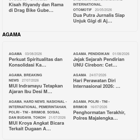
Kisah Riyandy dan Rama
,
INTERNATIONAL
di Drag Bike Gube…
20/05/2026
OTOMOTIF
Dua Putra Jurnalis Siap
Unjuk Gigi di Aj…
AGAMA
03/08/2026
,
01/08/2026
AGAMA
AGAMA
PENDIDIKAN
Perkuat Spiritualitas dan
Jejak Sejarah Pendirian
Konsolidasi Ka…
UNU Cirebon: Cet…
,
24/07/2026
AGAMA
BREAKING
AGAMA
Hari Perawatan Diri
27/07/2026
NEWS
MUI Indramayu Tetapkan
Internasional 2026: …
Ajaran Ibu Desi M…
,
,
,
AGAMA
HARD NEWS
NASIONAL -
AGAMA
POLRI - TNI -
,
,
16/07/2026
INTERNATIONAL
PEMERINTAHAN
BRIMOB
Penghormatan Terakhir,
,
POLRI - TNI - BRIMOB
SOSIAL
Polres Majalengka…
,
21/07/2026
DAN BUDAYA
TOKOH
MUI Kroya Angkat Bicara
Terkait Dugaan A…