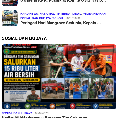
Gandeng KPK, Pusdiklat Komite OSIS Nasio…
,
,
,
HARD NEWS
NASIONAL - INTERNATIONAL
PEMERINTAHAN
,
26/07/2026
SOSIAL DAN BUDAYA
TOKOH
Peringati Hari Mangrove Sedunia, Kepala …
SOSIAL DAN BUDAYA
06/08/2026
SOSIAL DAN BUDAYA
Kodim 0616/Indramayu Bersama Tim Gabunga…