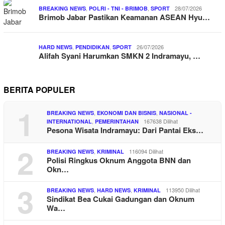
,
,
28/07/2026
BREAKING NEWS
POLRI - TNI - BRIMOB
SPORT
Brimob Jabar Pastikan Keamanan ASEAN Hyu…
,
,
26/07/2026
HARD NEWS
PENDIDIKAN
SPORT
Alifah Syani Harumkan SMKN 2 Indramayu, …
BERITA POPULER
1
,
,
BREAKING NEWS
EKONOMI DAN BISNIS
NASIONAL -
,
167638 Dilihat
INTERNATIONAL
PEMERINTAHAN
Pesona Wisata Indramayu: Dari Pantai Eks…
2
,
116094 Dilihat
BREAKING NEWS
KRIMINAL
Polisi Ringkus Oknum Anggota BNN dan
Okn…
3
,
,
113950 Dilihat
BREAKING NEWS
HARD NEWS
KRIMINAL
Sindikat Bea Cukai Gadungan dan Oknum
Wa…