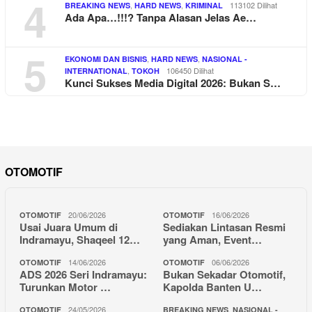
4
,
,
113102 Dilihat
BREAKING NEWS
HARD NEWS
KRIMINAL
Ada Apa…!!!? Tanpa Alasan Jelas Ae…
5
,
,
EKONOMI DAN BISNIS
HARD NEWS
NASIONAL -
,
106450 Dilihat
INTERNATIONAL
TOKOH
Kunci Sukses Media Digital 2026: Bukan S…
OTOMOTIF
20/06/2026
16/06/2026
OTOMOTIF
OTOMOTIF
Usai Juara Umum di
Sediakan Lintasan Resmi
Indramayu, Shaqeel 12…
yang Aman, Event…
14/06/2026
06/06/2026
OTOMOTIF
OTOMOTIF
ADS 2026 Seri Indramayu:
Bukan Sekadar Otomotif,
Turunkan Motor …
Kapolda Banten U…
24/05/2026
,
OTOMOTIF
BREAKING NEWS
NASIONAL -