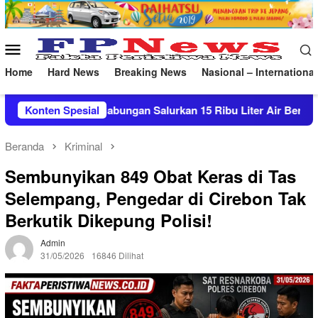
Loncat
ke
konten
Menu
Mobile
Home
Hard News
Breaking News
Nasional – International
rkan 15 Ribu Liter Air Bersih ke Pasekan
Konten Spesial
Patroli Mal
Beranda
Kriminal
Sembunyikan 849 Obat Keras di Tas
Selempang, Pengedar di Cirebon Tak
Berkutik Dikepung Polisi!
Admin
31/05/2026
16846 Dilihat