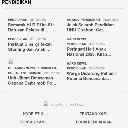
PENDIDIKAN
06/08/2026
,
01/08/2026
PENDIDIKAN
AGAMA
PENDIDIKAN
Semarak HUT RI ke-81:
Jejak Sejarah Pendirian
Ratusan Pelajar di…
UNU Cirebon: Cet…
31/07/2026
,
PENDIDIKAN
HARD NEWS
Perkuat Sinergi Tekan
30/07/2026
PENDIDIKAN
Peringati Hari Anak
Stunting dan Anak …
Nasional 2026, Kilan…
,
HARD NEWS
,
,
BREAKING NEWS
PENDIDIKAN
28/07/2026
PENDIDIKAN
Warga Didorong Pahami
29/07/2026
POLRI - TNI - BRIMOB
Unit Jibom Detasemen
Potensi Bencana da…
Gegana Satbrimob Po…
KODE ETIK
TENTANG KAMI
KONTAK KAMI
FORM PENGADUAN