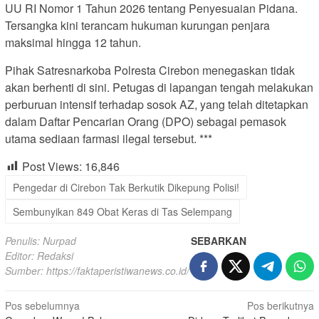
UU RI Nomor 1 Tahun 2026 tentang Penyesuaian Pidana.
Tersangka kini terancam hukuman kurungan penjara
maksimal hingga 12 tahun.
Pihak Satresnarkoba Polresta Cirebon menegaskan tidak
akan berhenti di sini. Petugas di lapangan tengah melakukan
perburuan intensif terhadap sosok AZ, yang telah ditetapkan
dalam Daftar Pencarian Orang (DPO) sebagai pemasok
utama sediaan farmasi ilegal tersebut. ***
Post Views:
16,846
Pengedar di Cirebon Tak Berkutik Dikepung Polisi!
Sembunyikan 849 Obat Keras di Tas Selempang
Penulis: Nurpad
SEBARKAN
Editor: Redaksi
Sumber:
https://faktaperistiwanews.co.id/
Navigasi
Pos sebelumnya
Pos berikutnya