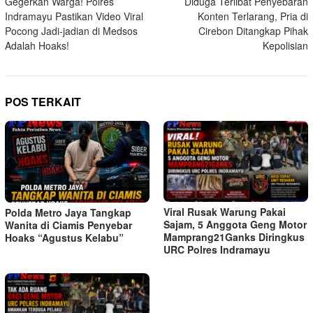
Gegerkan Warga! Polres
Diduga Terlibat Penyebaran
pos
Indramayu Pastikan Video Viral
Konten Terlarang, Pria di
Pocong Jadi-jadian di Medsos
Cirebon Ditangkap Pihak
Adalah Hoaks!
Kepolisian
POS TERKAIT
Viral Rusak Warung Pakai
Polda Metro Jaya Tangkap
Sajam, 5 Anggota Geng Motor
Wanita di Ciamis Penyebar
Mamprang21Ganks Diringkus
Hoaks “Agustus Kelabu”
URC Polres Indramayu