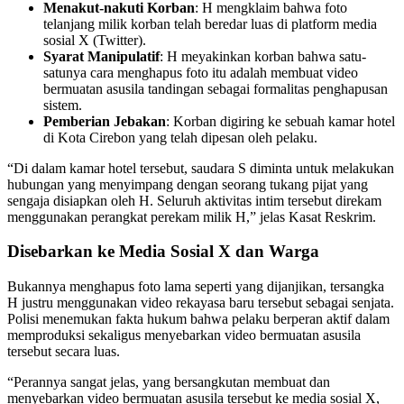
Menakut-nakuti Korban
: H mengklaim bahwa foto
telanjang milik korban telah beredar luas di platform media
sosial X (Twitter).
Syarat Manipulatif
: H meyakinkan korban bahwa satu-
satunya cara menghapus foto itu adalah membuat video
bermuatan asusila tandingan sebagai formalitas penghapusan
sistem.
Pemberian Jebakan
: Korban digiring ke sebuah kamar hotel
di Kota Cirebon yang telah dipesan oleh pelaku.
“Di dalam kamar hotel tersebut, saudara S diminta untuk melakukan
hubungan yang menyimpang dengan seorang tukang pijat yang
sengaja disiapkan oleh H. Seluruh aktivitas intim tersebut direkam
menggunakan perangkat perekam milik H,” jelas Kasat Reskrim.
Disebarkan ke Media Sosial X dan Warga
Bukannya menghapus foto lama seperti yang dijanjikan, tersangka
H justru menggunakan video rekayasa baru tersebut sebagai senjata.
Polisi menemukan fakta hukum bahwa pelaku berperan aktif dalam
memproduksi sekaligus menyebarkan video bermuatan asusila
tersebut secara luas.
“Perannya sangat jelas, yang bersangkutan membuat dan
menyebarkan video bermuatan asusila tersebut ke media sosial X,