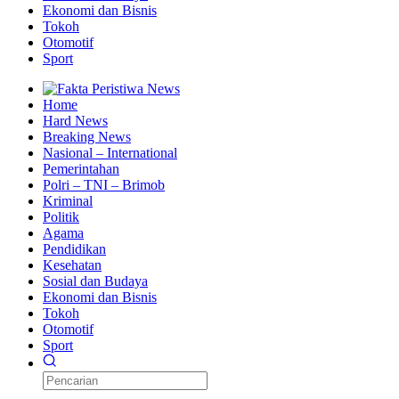
Ekonomi dan Bisnis
Tokoh
Otomotif
Sport
Home
Hard News
Breaking News
Nasional – International
Pemerintahan
Polri – TNI – Brimob
Kriminal
Politik
Agama
Pendidikan
Kesehatan
Sosial dan Budaya
Ekonomi dan Bisnis
Tokoh
Otomotif
Sport