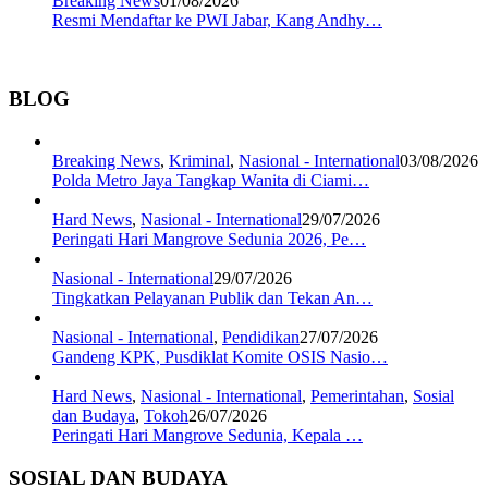
Breaking News
01/08/2026
Resmi Mendaftar ke PWI Jabar, Kang Andhy…
BLOG
Breaking News
,
Kriminal
,
Nasional - International
03/08/2026
Polda Metro Jaya Tangkap Wanita di Ciami…
Hard News
,
Nasional - International
29/07/2026
Peringati Hari Mangrove Sedunia 2026, Pe…
Nasional - International
29/07/2026
Tingkatkan Pelayanan Publik dan Tekan An…
Nasional - International
,
Pendidikan
27/07/2026
Gandeng KPK, Pusdiklat Komite OSIS Nasio…
Hard News
,
Nasional - International
,
Pemerintahan
,
Sosial
dan Budaya
,
Tokoh
26/07/2026
Peringati Hari Mangrove Sedunia, Kepala …
SOSIAL DAN BUDAYA