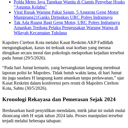
Polda Metro Jaya Tangkap Wanita di Ciamis Penyebar Hoaks
“Agustus Kelabu”
Viral Rusak Warung Pakai Sajam, 5 Anggota Geng Motor
Mamprang21Ganks Diringkus URC Polres Indramayu
Tak Ada Ruang Bagi Geng Motor, URC Polres Indramayu
Amankan Terduga Pelaku Pengrusakan Warung Warga di
Wilayah Kecamatan Tukdana
Kapolres Cirebon Kota melalui Kasat Reskrim AKP Fadlillah
mengungkapkan, kasus ini terkuak usai korban yang merasa
dirugikan secara moral dan psikologis melaporkan kejadian tersebut
pada Jumat (29/5/2026).
“Pada hari Jumat kemarin, yang bersangkutan langsung membuat
laporan polisi ke Mapolres. Tidak butuh waktu lama, di hari Jumat
itu juga saudara H langsung kami amankan tanpa perlawanan,” ujar
Kasat Reskrim dalam konferensi pers resmi di Mapolres Cirebon
Kota, Sabtu (30/5/2026).
Kronologi Rekayasa dan Pemerasan Sejak 2024
Berdasarkan hasil penyidikan mendalam, intrik jahat ini sudah mulai
dirancang oleh H sejak tahun 2024 lalu. Proses manipulasi tersebut
terjadi melalui beberapa tahapan: