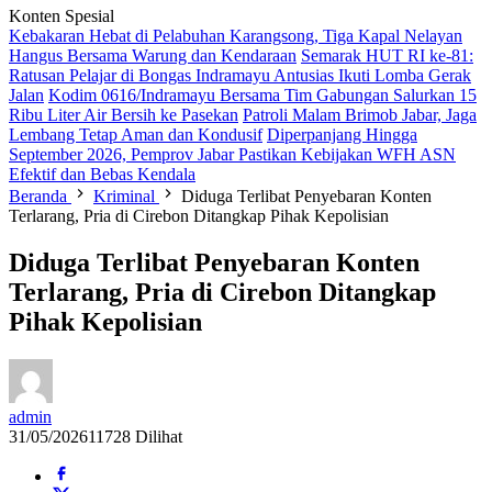
Konten Spesial
Kebakaran Hebat di Pelabuhan Karangsong, Tiga Kapal Nelayan
Hangus Bersama Warung dan Kendaraan
Semarak HUT RI ke-81:
Ratusan Pelajar di Bongas Indramayu Antusias Ikuti Lomba Gerak
Jalan
Kodim 0616/Indramayu Bersama Tim Gabungan Salurkan 15
Ribu Liter Air Bersih ke Pasekan
Patroli Malam Brimob Jabar, Jaga
Lembang Tetap Aman dan Kondusif
Diperpanjang Hingga
September 2026, Pemprov Jabar Pastikan Kebijakan WFH ASN
Efektif dan Bebas Kendala
Beranda
Kriminal
Diduga Terlibat Penyebaran Konten
Terlarang, Pria di Cirebon Ditangkap Pihak Kepolisian
Diduga Terlibat Penyebaran Konten
Terlarang, Pria di Cirebon Ditangkap
Pihak Kepolisian
admin
31/05/2026
11728 Dilihat