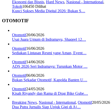
Ekonomi dan Bisnis
,
Hard News
,
Nasional - International
,
Tokoh
106450 Dilihat
Kunci Sukses Media Digital 2026: Bukan S…
OTOMOTIF
Otomotif
20/06/2026
Usai Juara Umum di Indramayu, Shaqeel 12…
Otomotif
16/06/2026
Sediakan Lintasan Resmi yang Aman, Event…
Otomotif
14/06/2026
ADS 2026 Seri Indramayu: Turunkan Motor …
Otomotif
06/06/2026
Bukan Sekadar Otomotif, Kapolda Banten U…
Otomotif
24/05/2026
Kisah Riyandy dan Rama di Drag Bike Gube…
Breaking News
,
Nasional - International
,
Otomotif
20/05/2026
Dua Putra Jurnalis Siap Unjuk Gigi di Aj…