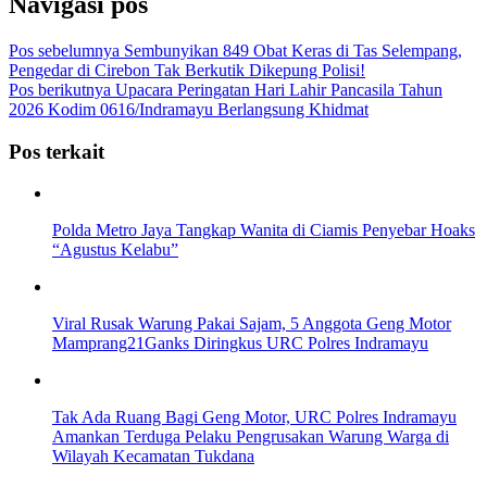
Navigasi pos
Pos sebelumnya
Sembunyikan 849 Obat Keras di Tas Selempang,
Pengedar di Cirebon Tak Berkutik Dikepung Polisi!
Pos berikutnya
Upacara Peringatan Hari Lahir Pancasila Tahun
2026 Kodim 0616/Indramayu Berlangsung Khidmat
Pos terkait
Polda Metro Jaya Tangkap Wanita di Ciamis Penyebar Hoaks
“Agustus Kelabu”
Viral Rusak Warung Pakai Sajam, 5 Anggota Geng Motor
Mamprang21Ganks Diringkus URC Polres Indramayu
Tak Ada Ruang Bagi Geng Motor, URC Polres Indramayu
Amankan Terduga Pelaku Pengrusakan Warung Warga di
Wilayah Kecamatan Tukdana