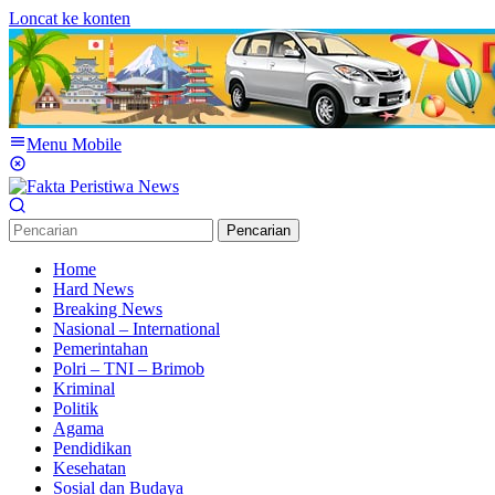
Loncat ke konten
Menu Mobile
Pencarian
Home
Hard News
Breaking News
Nasional – International
Pemerintahan
Polri – TNI – Brimob
Kriminal
Politik
Agama
Pendidikan
Kesehatan
Sosial dan Budaya