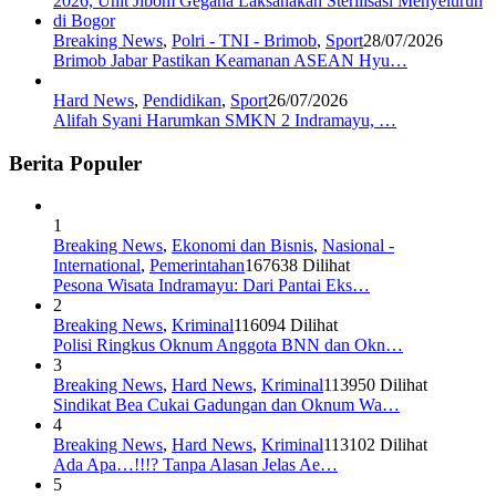
Breaking News
,
Polri - TNI - Brimob
,
Sport
28/07/2026
Brimob Jabar Pastikan Keamanan ASEAN Hyu…
Hard News
,
Pendidikan
,
Sport
26/07/2026
Alifah Syani Harumkan SMKN 2 Indramayu, …
Berita Populer
1
Breaking News
,
Ekonomi dan Bisnis
,
Nasional -
International
,
Pemerintahan
167638 Dilihat
Pesona Wisata Indramayu: Dari Pantai Eks…
2
Breaking News
,
Kriminal
116094 Dilihat
Polisi Ringkus Oknum Anggota BNN dan Okn…
3
Breaking News
,
Hard News
,
Kriminal
113950 Dilihat
Sindikat Bea Cukai Gadungan dan Oknum Wa…
4
Breaking News
,
Hard News
,
Kriminal
113102 Dilihat
Ada Apa…!!!? Tanpa Alasan Jelas Ae…
5