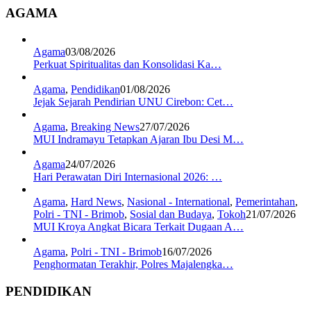
AGAMA
Agama
03/08/2026
Perkuat Spiritualitas dan Konsolidasi Ka…
Agama
,
Pendidikan
01/08/2026
Jejak Sejarah Pendirian UNU Cirebon: Cet…
Agama
,
Breaking News
27/07/2026
MUI Indramayu Tetapkan Ajaran Ibu Desi M…
Agama
24/07/2026
Hari Perawatan Diri Internasional 2026: …
Agama
,
Hard News
,
Nasional - International
,
Pemerintahan
,
Polri - TNI - Brimob
,
Sosial dan Budaya
,
Tokoh
21/07/2026
MUI Kroya Angkat Bicara Terkait Dugaan A…
Agama
,
Polri - TNI - Brimob
16/07/2026
Penghormatan Terakhir, Polres Majalengka…
PENDIDIKAN