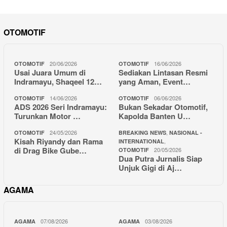
OTOMOTIF
20/06/2026
16/06/2026
OTOMOTIF
OTOMOTIF
Usai Juara Umum di
Sediakan Lintasan Resmi
Indramayu, Shaqeel 12…
yang Aman, Event…
14/06/2026
06/06/2026
OTOMOTIF
OTOMOTIF
ADS 2026 Seri Indramayu:
Bukan Sekadar Otomotif,
Turunkan Motor …
Kapolda Banten U…
24/05/2026
,
OTOMOTIF
BREAKING NEWS
NASIONAL -
Kisah Riyandy dan Rama
,
INTERNATIONAL
di Drag Bike Gube…
20/05/2026
OTOMOTIF
Dua Putra Jurnalis Siap
Unjuk Gigi di Aj…
AGAMA
07/08/2026
03/08/2026
AGAMA
AGAMA