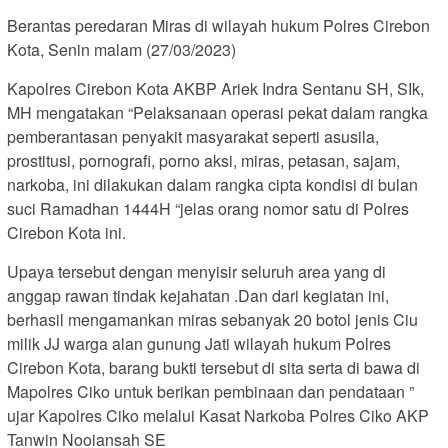
Berantas peredaran Miras di wilayah hukum Polres Cirebon
Kota, Senin malam (27/03/2023)
Kapolres Cirebon Kota AKBP Ariek Indra Sentanu SH, SIk,
MH mengatakan “Pelaksanaan operasi pekat dalam rangka
pemberantasan penyakit masyarakat seperti asusila,
prostitusi, pornografi, porno aksi, miras, petasan, sajam,
narkoba, ini dilakukan dalam rangka cipta kondisi di bulan
suci Ramadhan 1444H “jelas orang nomor satu di Polres
Cirebon Kota ini.
Upaya tersebut dengan menyisir seluruh area yang di
anggap rawan tindak kejahatan .Dan dari kegiatan ini,
berhasil mengamankan miras sebanyak 20 botol jenis Ciu
milik JJ warga alan gunung Jati wilayah hukum Polres
Cirebon Kota, barang bukti tersebut di sita serta di bawa di
Mapolres Ciko untuk berikan pembinaan dan pendataan ”
ujar Kapolres Ciko melalui Kasat Narkoba Polres Ciko AKP
Tanwin Nooiansah SE