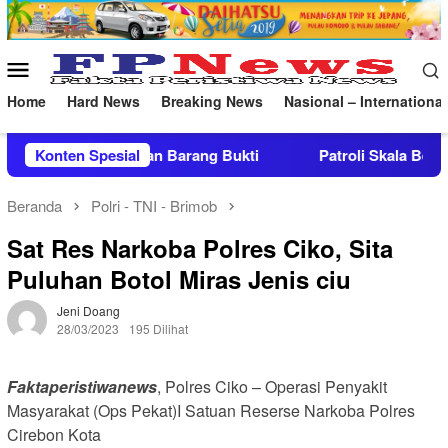
Loncat
ke
konten
Menu
Mobile
Home
Hard News
Breaking News
Nasional – International
Barang Bukti
Konten Spesial
Patroli Skala Besar Brimob Jabar Bersam
Beranda
Polri - TNI - Brimob
Sat Res Narkoba Polres Ciko, Sita
Puluhan Botol Miras Jenis ciu
Jeni Doang
28/03/2023
195 Dilihat
Faktaperistiwanews
, Polres Ciko – Operasi Penyakit
Masyarakat (Ops Pekat)I Satuan Reserse Narkoba Polres
Cirebon Kota