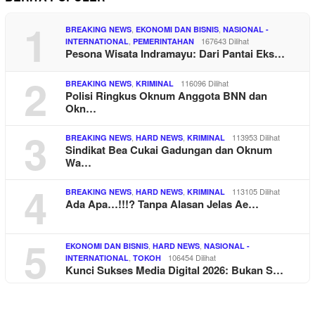
1
,
,
BREAKING NEWS
EKONOMI DAN BISNIS
NASIONAL -
,
167643 Dilihat
INTERNATIONAL
PEMERINTAHAN
Pesona Wisata Indramayu: Dari Pantai Eks…
2
,
116096 Dilihat
BREAKING NEWS
KRIMINAL
Polisi Ringkus Oknum Anggota BNN dan
Okn…
3
,
,
113953 Dilihat
BREAKING NEWS
HARD NEWS
KRIMINAL
Sindikat Bea Cukai Gadungan dan Oknum
Wa…
4
,
,
113105 Dilihat
BREAKING NEWS
HARD NEWS
KRIMINAL
Ada Apa…!!!? Tanpa Alasan Jelas Ae…
5
,
,
EKONOMI DAN BISNIS
HARD NEWS
NASIONAL -
,
106454 Dilihat
INTERNATIONAL
TOKOH
Kunci Sukses Media Digital 2026: Bukan S…