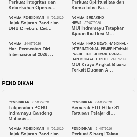
Perkuat Integritas dan
Perkuat Spiritualitas dan
Keberkahan Operas…
Konsolidasi Ka…
,
01/08/2026
,
AGAMA
PENDIDIKAN
AGAMA
BREAKING
Jejak Sejarah Pendirian
27/07/2026
NEWS
MUI Indramayu Tetapkan
UNU Cirebon: Cet…
Ajaran Ibu Desi M…
24/07/2026
,
,
AGAMA
AGAMA
HARD NEWS
NASIONAL -
Hari Perawatan Diri
,
,
INTERNATIONAL
PEMERINTAHAN
Internasional 2026: …
,
POLRI - TNI - BRIMOB
SOSIAL
,
21/07/2026
DAN BUDAYA
TOKOH
MUI Kroya Angkat Bicara
Terkait Dugaan A…
PENDIDIKAN
07/08/2026
06/08/2026
PENDIDIKAN
PENDIDIKAN
Lakpesdam PCNU
Semarak HUT RI ke-81:
Indramayu Gandeng
Ratusan Pelajar di…
Mahasis…
,
01/08/2026
31/07/2026
AGAMA
PENDIDIKAN
PENDIDIKAN
Jejak Sejarah Pendirian
Perkuat Sinergi Tekan