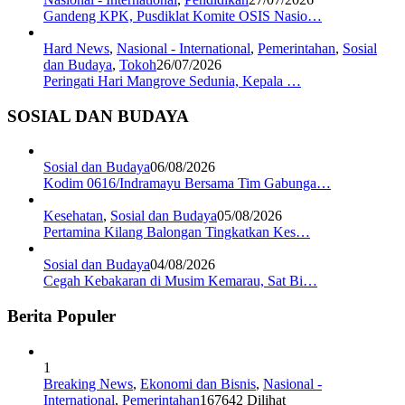
Gandeng KPK, Pusdiklat Komite OSIS Nasio…
Hard News
,
Nasional - International
,
Pemerintahan
,
Sosial
dan Budaya
,
Tokoh
26/07/2026
Peringati Hari Mangrove Sedunia, Kepala …
SOSIAL DAN BUDAYA
Sosial dan Budaya
06/08/2026
Kodim 0616/Indramayu Bersama Tim Gabunga…
Kesehatan
,
Sosial dan Budaya
05/08/2026
Pertamina Kilang Balongan Tingkatkan Kes…
Sosial dan Budaya
04/08/2026
Cegah Kebakaran di Musim Kemarau, Sat Bi…
Berita Populer
1
Breaking News
,
Ekonomi dan Bisnis
,
Nasional -
International
,
Pemerintahan
167642 Dilihat