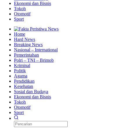
Ekonomi dan Bisnis
Tokoh
Otomotif
Sport
Home
Hard News
Breaking News
Nasional – International
Pemerintahan
Polri – TNI – Brimob
Kriminal
Politik
Agama
Pendidikan
Kesehatan
Sosial dan Budaya
Ekonomi dan Bisnis
Tokoh
Otomotif
Sport