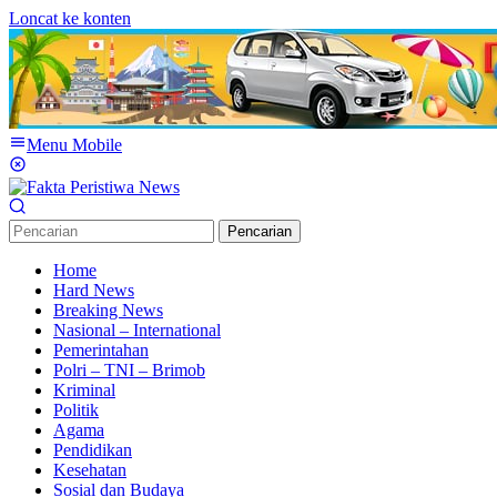
Loncat ke konten
Menu Mobile
Pencarian
Home
Hard News
Breaking News
Nasional – International
Pemerintahan
Polri – TNI – Brimob
Kriminal
Politik
Agama
Pendidikan
Kesehatan
Sosial dan Budaya