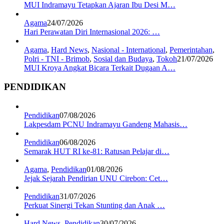
MUI Indramayu Tetapkan Ajaran Ibu Desi M…
Agama
24/07/2026
Hari Perawatan Diri Internasional 2026: …
Agama
,
Hard News
,
Nasional - International
,
Pemerintahan
,
Polri - TNI - Brimob
,
Sosial dan Budaya
,
Tokoh
21/07/2026
MUI Kroya Angkat Bicara Terkait Dugaan A…
PENDIDIKAN
Pendidikan
07/08/2026
Lakpesdam PCNU Indramayu Gandeng Mahasis…
Pendidikan
06/08/2026
Semarak HUT RI ke-81: Ratusan Pelajar di…
Agama
,
Pendidikan
01/08/2026
Jejak Sejarah Pendirian UNU Cirebon: Cet…
Pendidikan
31/07/2026
Perkuat Sinergi Tekan Stunting dan Anak …
Hard News
,
Pendidikan
30/07/2026