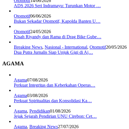
Otomotif
14/06/2026
ADS 2026 Seri Indramayu: Turunkan Motor …
Otomotif
06/06/2026
Bukan Sekadar Otomotif, Kapolda Banten U…
Otomotif
24/05/2026
Kisah Riyandy dan Rama di Drag Bike Gube…
Breaking News
,
Nasional - International
,
Otomotif
20/05/2026
Dua Putra Jurnalis Siap Unjuk Gigi di Aj…
AGAMA
Agama
07/08/2026
Perkuat Integritas dan Keberkahan Operas…
Agama
03/08/2026
Perkuat Spiritualitas dan Konsolidasi Ka…
Agama
,
Pendidikan
01/08/2026
Jejak Sejarah Pendirian UNU Cirebon: Cet…
Agama
,
Breaking News
27/07/2026