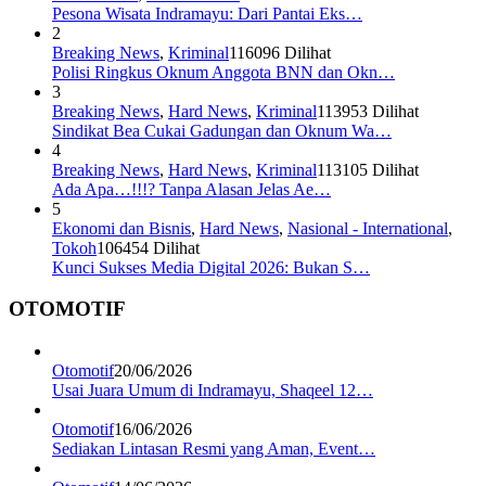
Pesona Wisata Indramayu: Dari Pantai Eks…
2
Breaking News
,
Kriminal
116096 Dilihat
Polisi Ringkus Oknum Anggota BNN dan Okn…
3
Breaking News
,
Hard News
,
Kriminal
113953 Dilihat
Sindikat Bea Cukai Gadungan dan Oknum Wa…
4
Breaking News
,
Hard News
,
Kriminal
113105 Dilihat
Ada Apa…!!!? Tanpa Alasan Jelas Ae…
5
Ekonomi dan Bisnis
,
Hard News
,
Nasional - International
,
Tokoh
106454 Dilihat
Kunci Sukses Media Digital 2026: Bukan S…
OTOMOTIF
Otomotif
20/06/2026
Usai Juara Umum di Indramayu, Shaqeel 12…
Otomotif
16/06/2026
Sediakan Lintasan Resmi yang Aman, Event…