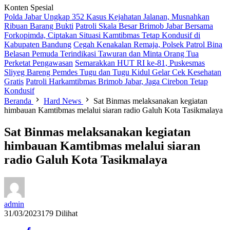
Konten Spesial
Polda Jabar Ungkap 352 Kasus Kejahatan Jalanan, Musnahkan
Ribuan Barang Bukti
Patroli Skala Besar Brimob Jabar Bersama
Forkopimda, Ciptakan Situasi Kamtibmas Tetap Kondusif di
Kabupaten Bandung
Cegah Kenakalan Remaja, Polsek Patrol Bina
Belasan Pemuda Terindikasi Tawuran dan Minta Orang Tua
Perketat Pengawasan
Semarakkan HUT RI ke-81, Puskesmas
Sliyeg Bareng Pemdes Tugu dan Tugu Kidul Gelar Cek Kesehatan
Gratis
Patroli Harkamtibmas Brimob Jabar, Jaga Cirebon Tetap
Kondusif
Beranda
Hard News
Sat Binmas melaksanakan kegiatan
himbauan Kamtibmas melalui siaran radio Galuh Kota Tasikmalaya
Sat Binmas melaksanakan kegiatan
himbauan Kamtibmas melalui siaran
radio Galuh Kota Tasikmalaya
admin
31/03/2023
179 Dilihat