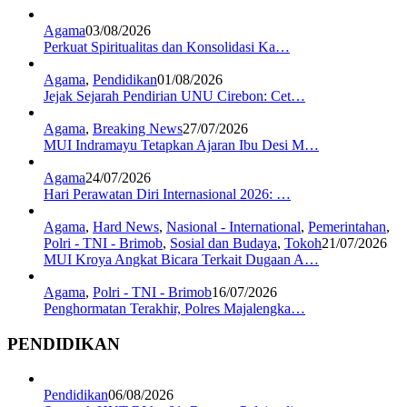
Agama
03/08/2026
Perkuat Spiritualitas dan Konsolidasi Ka…
Agama
,
Pendidikan
01/08/2026
Jejak Sejarah Pendirian UNU Cirebon: Cet…
Agama
,
Breaking News
27/07/2026
MUI Indramayu Tetapkan Ajaran Ibu Desi M…
Agama
24/07/2026
Hari Perawatan Diri Internasional 2026: …
Agama
,
Hard News
,
Nasional - International
,
Pemerintahan
,
Polri - TNI - Brimob
,
Sosial dan Budaya
,
Tokoh
21/07/2026
MUI Kroya Angkat Bicara Terkait Dugaan A…
Agama
,
Polri - TNI - Brimob
16/07/2026
Penghormatan Terakhir, Polres Majalengka…
PENDIDIKAN
Pendidikan
06/08/2026