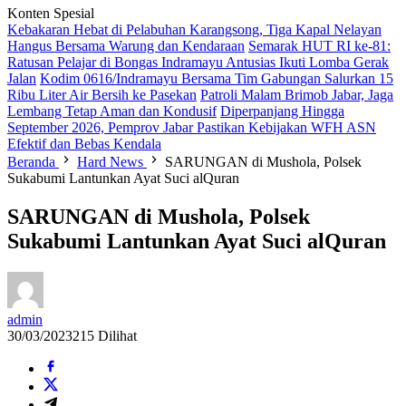
Konten Spesial
Kebakaran Hebat di Pelabuhan Karangsong, Tiga Kapal Nelayan
Hangus Bersama Warung dan Kendaraan
Semarak HUT RI ke-81:
Ratusan Pelajar di Bongas Indramayu Antusias Ikuti Lomba Gerak
Jalan
Kodim 0616/Indramayu Bersama Tim Gabungan Salurkan 15
Ribu Liter Air Bersih ke Pasekan
Patroli Malam Brimob Jabar, Jaga
Lembang Tetap Aman dan Kondusif
Diperpanjang Hingga
September 2026, Pemprov Jabar Pastikan Kebijakan WFH ASN
Efektif dan Bebas Kendala
Beranda
Hard News
SARUNGAN di Mushola, Polsek
Sukabumi Lantunkan Ayat Suci alQuran
SARUNGAN di Mushola, Polsek
Sukabumi Lantunkan Ayat Suci alQuran
admin
30/03/2023
215 Dilihat