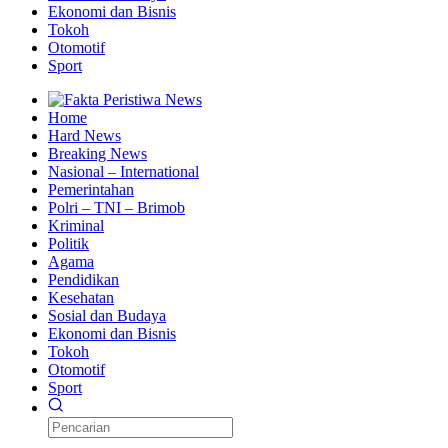
Ekonomi dan Bisnis
Tokoh
Otomotif
Sport
Home
Hard News
Breaking News
Nasional – International
Pemerintahan
Polri – TNI – Brimob
Kriminal
Politik
Agama
Pendidikan
Kesehatan
Sosial dan Budaya
Ekonomi dan Bisnis
Tokoh
Otomotif
Sport