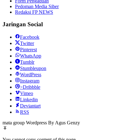
Form Pengaduan
Pedoman Media Siber
Redaksi FP NEWS
Jaringan Social
Facebook
Twitter
Pinterest
WhatsApp
Tumblr
Stumbleupon
WordPress
Instagram
>Dribbble
Vimeo
Linkedin
Deviantart
RSS
mata group Wordpress By Agus Genzy
You cannot copy content of this page