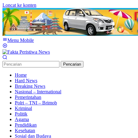
Loncat ke konten
Menu Mobile
Pencarian
Home
Hard News
Breaking News
Nasional – International
Pemerintahan
Polri – TNI – Brimob
Kriminal
Politik
Agama
Pendidikan
Kesehatan
Sosial dan Budaya