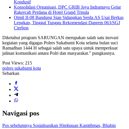
Kondusif
Konsolidasi Organisasi, DPC GRIB Jaya Indramayu Gelar
Rakercab Perdana di Hotel Grand Trisula
Otmil II-08 Bandung Siap Sidangkan Serda AS Usai Berkas
Lengkap, Tinggal Tunggu Rekomendasi Danrem 063/SGJ
Cirebon
Diketahui program SARUNGAN merupakan salah satu inovasi
kegiatan yang digagas Polres Sukabumi Kota selama bulan suci
Ramadhan 1444 H sebagai salah satu upaya untuk memperkuat
jalinan komunikasi antara Polri dan masyarakat.” pungkasnya.
Post Views:
215
polres sukabumi kota
Sebarkan
Navigasi pos
Pos sebelumnya
Sosialisasikan Himbauan Kamtibmas, Bhabin