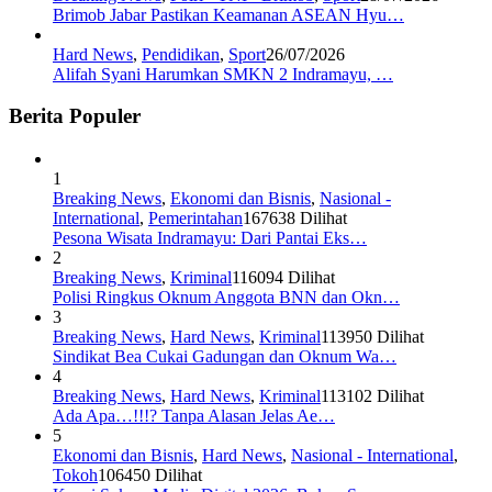
Brimob Jabar Pastikan Keamanan ASEAN Hyu…
Hard News
,
Pendidikan
,
Sport
26/07/2026
Alifah Syani Harumkan SMKN 2 Indramayu, …
Berita Populer
1
Breaking News
,
Ekonomi dan Bisnis
,
Nasional -
International
,
Pemerintahan
167638 Dilihat
Pesona Wisata Indramayu: Dari Pantai Eks…
2
Breaking News
,
Kriminal
116094 Dilihat
Polisi Ringkus Oknum Anggota BNN dan Okn…
3
Breaking News
,
Hard News
,
Kriminal
113950 Dilihat
Sindikat Bea Cukai Gadungan dan Oknum Wa…
4
Breaking News
,
Hard News
,
Kriminal
113102 Dilihat
Ada Apa…!!!? Tanpa Alasan Jelas Ae…
5
Ekonomi dan Bisnis
,
Hard News
,
Nasional - International
,
Tokoh
106450 Dilihat