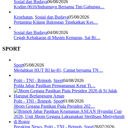
Sosial dan Budaya
06/08/2026
Kodim 0616/Indramayu Bersama Tim Gabunga…
Kesehatan
,
Sosial dan Budaya
05/08/2026
Pertamina Kilang Balongan Tingkatkan Kes…
Sosial dan Budaya
04/08/2026
Cegah Kebakaran di Musim Kemarau, Sat Bi…
SPORT
Sport
05/08/2026
Meriahkan HUT RI ke-81, Camat bersama TN…
Polri - TNI - Brimob
,
Sport
04/08/2026
Polda Jabar Pastikan Pengamanan Ketat Ti…
Polri - TNI - Brimob
,
Sport
01/08/2026
Jibom Gegana Pastikan Piala Presiden 202…
Breaking News
,
Polri - TNI - Brimob
,
Sport
28/07/2026