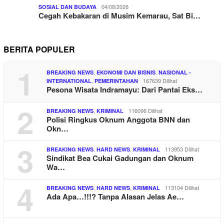
04/08/2026
SOSIAL DAN BUDAYA
Cegah Kebakaran di Musim Kemarau, Sat Bi…
BERITA POPULER
1
,
,
BREAKING NEWS
EKONOMI DAN BISNIS
NASIONAL -
,
167639 Dilihat
INTERNATIONAL
PEMERINTAHAN
Pesona Wisata Indramayu: Dari Pantai Eks…
2
,
116096 Dilihat
BREAKING NEWS
KRIMINAL
Polisi Ringkus Oknum Anggota BNN dan
Okn…
3
,
,
113953 Dilihat
BREAKING NEWS
HARD NEWS
KRIMINAL
Sindikat Bea Cukai Gadungan dan Oknum
Wa…
4
,
,
113104 Dilihat
BREAKING NEWS
HARD NEWS
KRIMINAL
Ada Apa…!!!? Tanpa Alasan Jelas Ae…