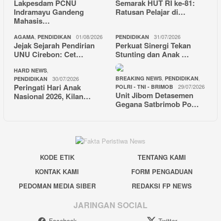
Lakpesdam PCNU
Semarak HUT RI ke-81:
Indramayu Gandeng
Ratusan Pelajar di…
Mahasis…
,
01/08/2026
31/07/2026
AGAMA
PENDIDIKAN
PENDIDIKAN
Jejak Sejarah Pendirian
Perkuat Sinergi Tekan
UNU Cirebon: Cet…
Stunting dan Anak …
,
HARD NEWS
,
,
30/07/2026
BREAKING NEWS
PENDIDIKAN
PENDIDIKAN
Peringati Hari Anak
29/07/2026
POLRI - TNI - BRIMOB
Unit Jibom Detasemen
Nasional 2026, Kilan…
Gegana Satbrimob Po…
KODE ETIK
TENTANG KAMI
KONTAK KAMI
FORM PENGADUAN
PEDOMAN MEDIA SIBER
REDAKSI FP NEWS
JARINGAN SOCIAL
Facebook
Twitter