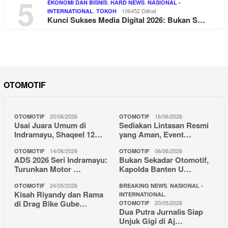
5
,
,
EKONOMI DAN BISNIS
HARD NEWS
NASIONAL -
,
106452 Dilihat
INTERNATIONAL
TOKOH
Kunci Sukses Media Digital 2026: Bukan S…
OTOMOTIF
20/06/2026
16/06/2026
OTOMOTIF
OTOMOTIF
Usai Juara Umum di
Sediakan Lintasan Resmi
Indramayu, Shaqeel 12…
yang Aman, Event…
14/06/2026
06/06/2026
OTOMOTIF
OTOMOTIF
ADS 2026 Seri Indramayu:
Bukan Sekadar Otomotif,
Turunkan Motor …
Kapolda Banten U…
24/05/2026
,
OTOMOTIF
BREAKING NEWS
NASIONAL -
Kisah Riyandy dan Rama
,
INTERNATIONAL
di Drag Bike Gube…
20/05/2026
OTOMOTIF
Dua Putra Jurnalis Siap
Unjuk Gigi di Aj…