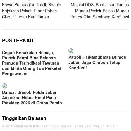
Kawal Pembagian Takjil, Bhabin
Melalui DDS, Bhabinkamtibmas
pos
Kejaksan Polsek Utbar Polres
Mundu Pesisir Polsek Mundu
Ciko, Himbau Kamtibmas
Polres Ciko Sambang Kordinasi
POS TERKAIT
Cegah Kenakalan Remaja,
Patroli Harkamtibmas Brimob
Polsek Patrol Bina Belasan
Jabar, Jaga Cirebon Tetap
Pemuda Terindikasi Tawuran
Kondusif
dan Minta Orang Tua Perketat
Pengawasan
Dansat Brimob Polda Jabar
Amankan Nobar Final Piala
Presiden 2026 di Graha Persib
Tinggalkan Balasan
Alamat email Anda tidak akan dipublikasikan.
Ruas yang wajib ditandai
*