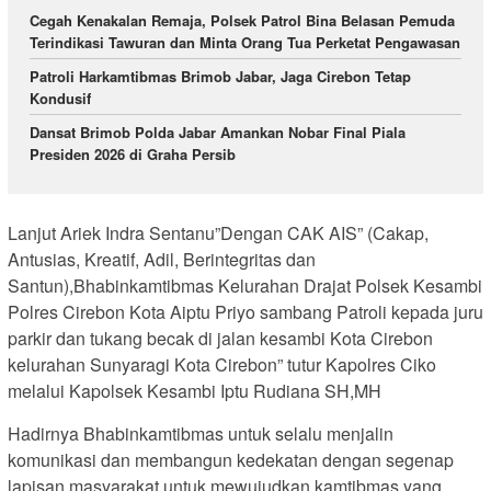
Cegah Kenakalan Remaja, Polsek Patrol Bina Belasan Pemuda
Terindikasi Tawuran dan Minta Orang Tua Perketat Pengawasan
Patroli Harkamtibmas Brimob Jabar, Jaga Cirebon Tetap
Kondusif
Dansat Brimob Polda Jabar Amankan Nobar Final Piala
Presiden 2026 di Graha Persib
Lanjut Ariek Indra Sentanu”Dengan CAK AIS” (Cakap,
Antusias, Kreatif, Adil, Berintegritas dan
Santun),Bhabinkamtibmas Kelurahan Drajat Polsek Kesambi
Polres Cirebon Kota Aiptu Priyo sambang Patroli kepada juru
parkir dan tukang becak di jalan kesambi Kota Cirebon
kelurahan Sunyaragi Kota Cirebon” tutur Kapolres Ciko
melalui Kapolsek Kesambi Iptu Rudiana SH,MH
Hadirnya Bhabinkamtibmas untuk selalu menjalin
komunikasi dan membangun kedekatan dengan segenap
lapisan masyarakat untuk mewujudkan kamtibmas yang