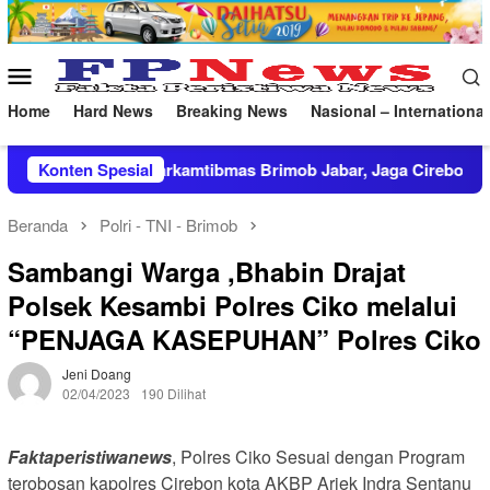
Loncat
ke
konten
Menu
Mobile
Home
Hard News
Breaking News
Nasional – International
Patroli Harkamtibmas Brimob Jabar, Jaga Cirebon Tetap Ko
Konten Spesial
Beranda
Polri - TNI - Brimob
Sambangi Warga ,Bhabin Drajat
Polsek Kesambi Polres Ciko melalui
“PENJAGA KASEPUHAN” Polres Ciko
Jeni Doang
02/04/2023
190 Dilihat
Faktaperistiwanews
, Polres Ciko Sesuai dengan Program
terobosan kapolres Cirebon kota AKBP Ariek Indra Sentanu