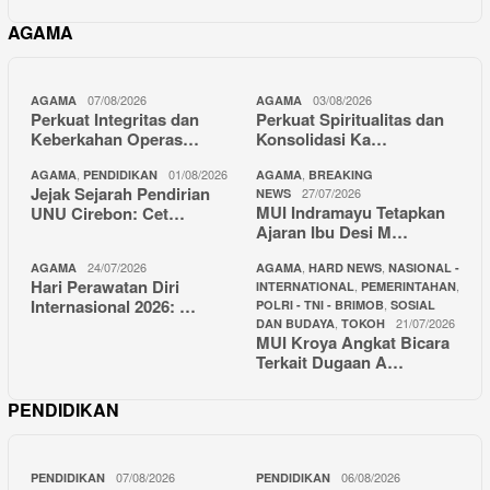
AGAMA
07/08/2026
03/08/2026
AGAMA
AGAMA
Perkuat Integritas dan
Perkuat Spiritualitas dan
Keberkahan Operas…
Konsolidasi Ka…
,
01/08/2026
,
AGAMA
PENDIDIKAN
AGAMA
BREAKING
Jejak Sejarah Pendirian
27/07/2026
NEWS
MUI Indramayu Tetapkan
UNU Cirebon: Cet…
Ajaran Ibu Desi M…
24/07/2026
,
,
AGAMA
AGAMA
HARD NEWS
NASIONAL -
Hari Perawatan Diri
,
,
INTERNATIONAL
PEMERINTAHAN
Internasional 2026: …
,
POLRI - TNI - BRIMOB
SOSIAL
,
21/07/2026
DAN BUDAYA
TOKOH
MUI Kroya Angkat Bicara
Terkait Dugaan A…
PENDIDIKAN
07/08/2026
06/08/2026
PENDIDIKAN
PENDIDIKAN