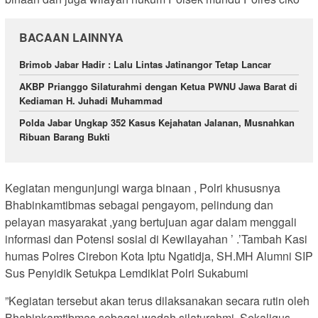
BACAAN LAINNYA
Brimob Jabar Hadir : Lalu Lintas Jatinangor Tetap Lancar
AKBP Prianggo Silaturahmi dengan Ketua PWNU Jawa Barat di
Kediaman H. Juhadi Muhammad
Polda Jabar Ungkap 352 Kasus Kejahatan Jalanan, Musnahkan
Ribuan Barang Bukti
Kegiatan mengunjungi warga binaan , Polri khususnya
Bhabinkamtibmas sebagai pengayom, pelindung dan
pelayan masyarakat ,yang bertujuan agar dalam menggali
informasi dan Potensi sosial di Kewilayahan ’ .’Tambah Kasi
humas Polres Cirebon Kota Iptu Ngatidja, SH.MH Alumni SIP
Sus Penyidik Setukpa Lemdiklat Polri Sukabumi
”Kegiatan tersebut akan terus dilaksanakan secara rutin oleh
Bhabinkamtibmas sebagai wadah silaturahmi. Sekaligus