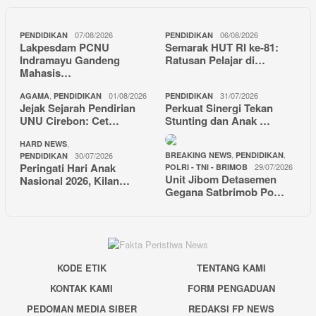
07/08/2026
06/08/2026
PENDIDIKAN
PENDIDIKAN
Lakpesdam PCNU
Semarak HUT RI ke-81:
Indramayu Gandeng
Ratusan Pelajar di…
Mahasis…
,
01/08/2026
31/07/2026
AGAMA
PENDIDIKAN
PENDIDIKAN
Jejak Sejarah Pendirian
Perkuat Sinergi Tekan
UNU Cirebon: Cet…
Stunting dan Anak …
,
HARD NEWS
,
,
30/07/2026
BREAKING NEWS
PENDIDIKAN
PENDIDIKAN
Peringati Hari Anak
29/07/2026
POLRI - TNI - BRIMOB
Unit Jibom Detasemen
Nasional 2026, Kilan…
Gegana Satbrimob Po…
KODE ETIK
TENTANG KAMI
KONTAK KAMI
FORM PENGADUAN
PEDOMAN MEDIA SIBER
REDAKSI FP NEWS