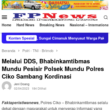
Loncat
ke
konten
Menu
Mobile
Home
Hard News
Breaking News
Nasional – International
, Sungai Cimanuk Menyusut Warga Pakai Air Galon
Konten Spesial
Brim
Beranda
Polri - TNI - Brimob
Melalui DDS, Bhabinkamtibmas
Mundu Pesisir Polsek Mundu Polres
Ciko Sambang Kordinasi
Jeni Doang
02/04/2023
184 Dilihat
Faktaperistiwanews
, Polres Ciko – Bhabinkamtibmas selalu
dekat dengan masyarakat untuk menyerap informasi yang