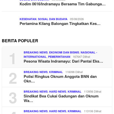
Kodim 0616/Indramayu Bersama Tim Gabunga…
,
05/08/2026
KESEHATAN
SOSIAL DAN BUDAYA
Pertamina Kilang Balongan Tingkatkan Kes…
BERITA POPULER
1
,
,
BREAKING NEWS
EKONOMI DAN BISNIS
NASIONAL -
,
167647 Dilihat
INTERNATIONAL
PEMERINTAHAN
Pesona Wisata Indramayu: Dari Pantai Eks…
2
,
116098 Dilihat
BREAKING NEWS
KRIMINAL
Polisi Ringkus Oknum Anggota BNN dan
Okn…
3
,
,
113956 Dilihat
BREAKING NEWS
HARD NEWS
KRIMINAL
Sindikat Bea Cukai Gadungan dan Oknum
Wa…
,
,
113106 Dilihat
BREAKING NEWS
HARD NEWS
KRIMINAL