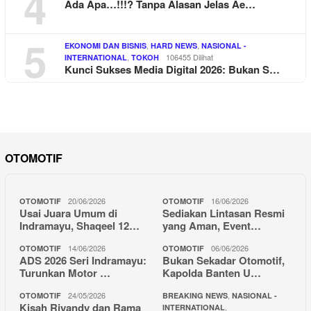
4
Ada Apa…!!!? Tanpa Alasan Jelas Ae…
5
,
,
EKONOMI DAN BISNIS
HARD NEWS
NASIONAL -
,
106455 Dilihat
INTERNATIONAL
TOKOH
Kunci Sukses Media Digital 2026: Bukan S…
OTOMOTIF
20/06/2026
16/06/2026
OTOMOTIF
OTOMOTIF
Usai Juara Umum di
Sediakan Lintasan Resmi
Indramayu, Shaqeel 12…
yang Aman, Event…
14/06/2026
06/06/2026
OTOMOTIF
OTOMOTIF
ADS 2026 Seri Indramayu:
Bukan Sekadar Otomotif,
Turunkan Motor …
Kapolda Banten U…
24/05/2026
,
OTOMOTIF
BREAKING NEWS
NASIONAL -
Kisah Riyandy dan Rama
,
INTERNATIONAL