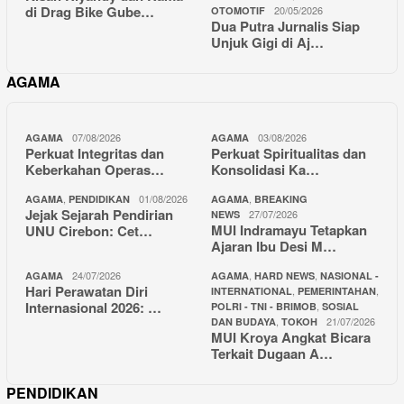
di Drag Bike Gube…
20/05/2026
OTOMOTIF
Dua Putra Jurnalis Siap
Unjuk Gigi di Aj…
AGAMA
07/08/2026
03/08/2026
AGAMA
AGAMA
Perkuat Integritas dan
Perkuat Spiritualitas dan
Keberkahan Operas…
Konsolidasi Ka…
,
01/08/2026
,
AGAMA
PENDIDIKAN
AGAMA
BREAKING
Jejak Sejarah Pendirian
27/07/2026
NEWS
MUI Indramayu Tetapkan
UNU Cirebon: Cet…
Ajaran Ibu Desi M…
24/07/2026
,
,
AGAMA
AGAMA
HARD NEWS
NASIONAL -
Hari Perawatan Diri
,
,
INTERNATIONAL
PEMERINTAHAN
Internasional 2026: …
,
POLRI - TNI - BRIMOB
SOSIAL
,
21/07/2026
DAN BUDAYA
TOKOH
MUI Kroya Angkat Bicara
Terkait Dugaan A…
PENDIDIKAN