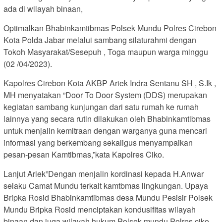
ada di wilayah binaan,
Optimalkan Bhabinkamtibmas Polsek Mundu Polres Cirebon
Kota Polda Jabar melalui sambang silaturahmi dengan
Tokoh Masyarakat/Sesepuh , Toga maupun warga minggu
(02 /04/2023).
Kapolres Cirebon Kota AKBP Ariek Indra Sentanu SH , S.Ik ,
MH menyatakan ”Door To Door System (DDS) merupakan
kegiatan sambang kunjungan dari satu rumah ke rumah
lainnya yang secara rutin dilakukan oleh Bhabinkamtibmas
untuk menjalin kemitraan dengan warganya guna mencari
informasi yang berkembang sekaligus menyampaikan
pesan-pesan Kamtibmas,”kata Kapolres Ciko.
Lanjut Ariek”Dengan menjalin kordinasi kepada H.Anwar
selaku Camat Mundu terkait kamtbmas lingkungan. Upaya
Bripka Rosid Bhabinkamtibmas desa Mundu Pesisir Polsek
Mundu Bripka Rosid menciptakan kondusifitas wilayah
binaan dan juga wilayah hukum Polsek mundu Polres ciko