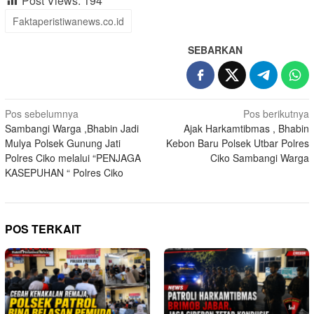
Post Views:
194
Faktaperistiwanews.co.id
SEBARKAN
Navigasi
Pos sebelumnya
Pos berikutnya
Sambangi Warga ,Bhabin Jadi
Ajak Harkamtibmas , Bhabin
pos
Mulya Polsek Gunung Jati
Kebon Baru Polsek Utbar Polres
Polres Ciko melalui “PENJAGA
Ciko Sambangi Warga
KASEPUHAN “ Polres Ciko
POS TERKAIT