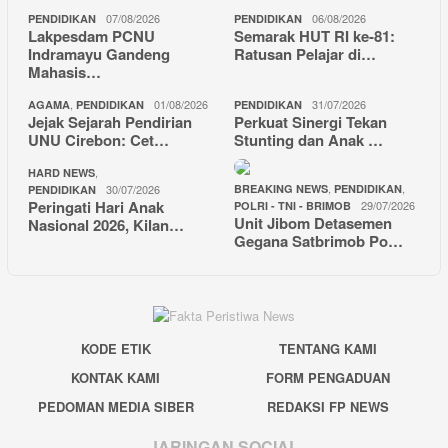
07/08/2026
06/08/2026
PENDIDIKAN
PENDIDIKAN
Lakpesdam PCNU
Semarak HUT RI ke-81:
Indramayu Gandeng
Ratusan Pelajar di…
Mahasis…
,
01/08/2026
31/07/2026
AGAMA
PENDIDIKAN
PENDIDIKAN
Jejak Sejarah Pendirian
Perkuat Sinergi Tekan
UNU Cirebon: Cet…
Stunting dan Anak …
,
HARD NEWS
,
,
30/07/2026
BREAKING NEWS
PENDIDIKAN
PENDIDIKAN
Peringati Hari Anak
29/07/2026
POLRI - TNI - BRIMOB
Unit Jibom Detasemen
Nasional 2026, Kilan…
Gegana Satbrimob Po…
KODE ETIK
TENTANG KAMI
KONTAK KAMI
FORM PENGADUAN
PEDOMAN MEDIA SIBER
REDAKSI FP NEWS
JARINGAN SOCIAL