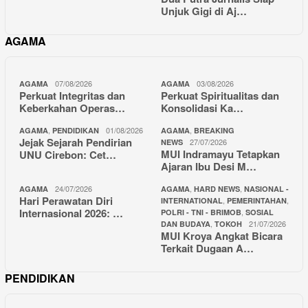
Unjuk Gigi di Aj…
AGAMA
07/08/2026
03/08/2026
AGAMA
AGAMA
Perkuat Integritas dan
Perkuat Spiritualitas dan
Keberkahan Operas…
Konsolidasi Ka…
,
01/08/2026
,
AGAMA
PENDIDIKAN
AGAMA
BREAKING
Jejak Sejarah Pendirian
27/07/2026
NEWS
MUI Indramayu Tetapkan
UNU Cirebon: Cet…
Ajaran Ibu Desi M…
24/07/2026
,
,
AGAMA
AGAMA
HARD NEWS
NASIONAL -
Hari Perawatan Diri
,
,
INTERNATIONAL
PEMERINTAHAN
Internasional 2026: …
,
POLRI - TNI - BRIMOB
SOSIAL
,
21/07/2026
DAN BUDAYA
TOKOH
MUI Kroya Angkat Bicara
Terkait Dugaan A…
PENDIDIKAN