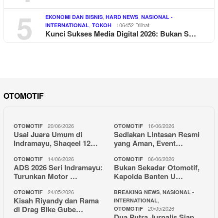
5
,
,
EKONOMI DAN BISNIS
HARD NEWS
NASIONAL -
,
106452 Dilihat
INTERNATIONAL
TOKOH
Kunci Sukses Media Digital 2026: Bukan S…
OTOMOTIF
20/06/2026
16/06/2026
OTOMOTIF
OTOMOTIF
Usai Juara Umum di
Sediakan Lintasan Resmi
Indramayu, Shaqeel 12…
yang Aman, Event…
14/06/2026
06/06/2026
OTOMOTIF
OTOMOTIF
ADS 2026 Seri Indramayu:
Bukan Sekadar Otomotif,
Turunkan Motor …
Kapolda Banten U…
24/05/2026
,
OTOMOTIF
BREAKING NEWS
NASIONAL -
Kisah Riyandy dan Rama
,
INTERNATIONAL
di Drag Bike Gube…
20/05/2026
OTOMOTIF
Dua Putra Jurnalis Siap