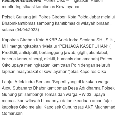
Faktaperistiwanews
, Polres Ciko –Tingkatkan Patroli
monitoring situasi kamtbmas Kewilayahan.
Polsek Gunung jati Polres Cirebon Kota Polda Jabar melalui
Bhabinkamtibmas sambang kamtibmas di wilayah binaan ,
selasa (04/04/2023)
Kapolres Cirebon Kota AKBP Ariek Indra Sentanu SH , S.Ik ,
MH mengungkapkan “Melalui “PENJAGA KASEPUHAN” (
Prediktif, antisipatif, bertanggung jawab, gigih, akuntabel,
bekerja keras, sinergi, efektif, humanis dan amanah) Polres
Ciko,upaya meningkatkan kemitraan Polri dengan seluruh
lapisan masyarakat di kewilayahan.”jelas Kapolres Ciko
Lanjut Ariek Indra Sentanu”Seperti yang di lakukan warga
Aiptu Subanarto Bhabinkamtibmas Desa Adi dharma Polsek
Gunung jati sambangi Tomas dan warga RW 03, upaya
memastikan wilayah binaannya dalam keadaan aman “ujar
kapolres Ciko melalui Kapolsek Gunung jati AKP Muchamad
Qomarudin