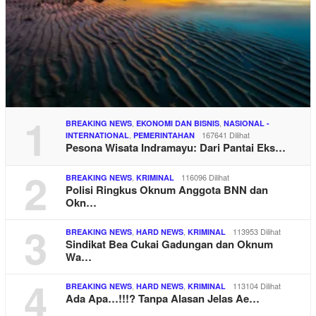
1
,
,
BREAKING NEWS
EKONOMI DAN BISNIS
NASIONAL -
,
167641 Dilihat
INTERNATIONAL
PEMERINTAHAN
Pesona Wisata Indramayu: Dari Pantai Eks…
2
,
116096 Dilihat
BREAKING NEWS
KRIMINAL
Polisi Ringkus Oknum Anggota BNN dan
Okn…
3
,
,
113953 Dilihat
BREAKING NEWS
HARD NEWS
KRIMINAL
Sindikat Bea Cukai Gadungan dan Oknum
Wa…
4
,
,
113104 Dilihat
BREAKING NEWS
HARD NEWS
KRIMINAL
Ada Apa…!!!? Tanpa Alasan Jelas Ae…