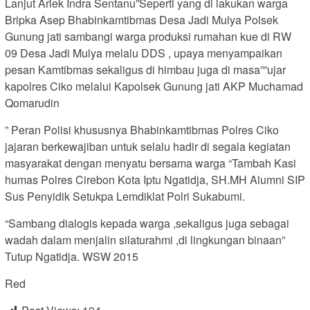
Lanjut Ariek Indra Sentanu”Seperti yang di lakukan warga
Bripka Asep Bhabinkamtibmas Desa Jadi Mulya Polsek
Gunung jati sambangi warga produksi rumahan kue di RW
09 Desa Jadi Mulya melalu DDS , upaya menyampaikan
pesan Kamtibmas sekaligus di himbau juga di masa””ujar
kapolres Ciko melalui Kapolsek Gunung jati AKP Muchamad
Qomarudin
” Peran Polisi khususnya Bhabinkamtibmas Polres Ciko
jajaran berkewajiban untuk selalu hadir di segala kegiatan
masyarakat dengan menyatu bersama warga “Tambah Kasi
humas Polres Cirebon Kota Iptu Ngatidja, SH.MH Alumni SIP
Sus Penyidik Setukpa Lemdiklat Polri Sukabumi.
“Sambang dialogis kepada warga ,sekaligus juga sebagai
wadah dalam menjalin silaturahmi ,di lingkungan binaan”
Tutup Ngatidja. WSW 2015
Red