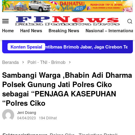
Loncat
ke
konten
Menu
Mobile
Home
Hard News
Breaking News
Nasional – International
rimob Jabar, Jaga Cirebon Tetap Kondusif
Konten Spesial
Lakpesdam P
Beranda
Polri - TNI - Brimob
Sambangi Warga ,Bhabin Adi Dharma
Polsek Gunung Jati Polres Ciko
sebagai “PENJAGA KASEPUHAN
“Polres Ciko
Jeni Doang
04/04/2023
194 Dilihat