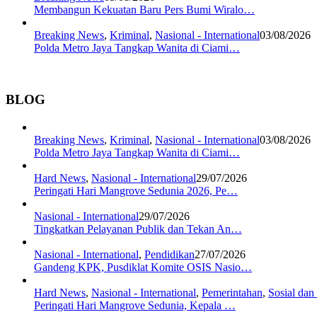
Membangun Kekuatan Baru Pers Bumi Wiralo…
Breaking News
,
Kriminal
,
Nasional - International
03/08/2026
Polda Metro Jaya Tangkap Wanita di Ciami…
BLOG
Breaking News
,
Kriminal
,
Nasional - International
03/08/2026
Polda Metro Jaya Tangkap Wanita di Ciami…
Hard News
,
Nasional - International
29/07/2026
Peringati Hari Mangrove Sedunia 2026, Pe…
Nasional - International
29/07/2026
Tingkatkan Pelayanan Publik dan Tekan An…
Nasional - International
,
Pendidikan
27/07/2026
Gandeng KPK, Pusdiklat Komite OSIS Nasio…
Hard News
,
Nasional - International
,
Pemerintahan
,
Sosial da
Peringati Hari Mangrove Sedunia, Kepala …