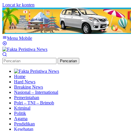
Loncat ke konten
Menu Mobile
Pencarian
Home
Hard News
Breaking News
Nasional – International
Pemerintahan
Polri – TNI – Brimob
Kriminal
Politik
Agama
Pendidikan
Kesehatan