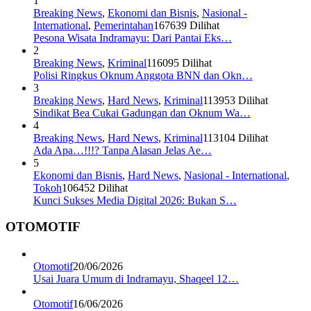
1
Breaking News
,
Ekonomi dan Bisnis
,
Nasional -
International
,
Pemerintahan
167639 Dilihat
Pesona Wisata Indramayu: Dari Pantai Eks…
2
Breaking News
,
Kriminal
116095 Dilihat
Polisi Ringkus Oknum Anggota BNN dan Okn…
3
Breaking News
,
Hard News
,
Kriminal
113953 Dilihat
Sindikat Bea Cukai Gadungan dan Oknum Wa…
4
Breaking News
,
Hard News
,
Kriminal
113104 Dilihat
Ada Apa…!!!? Tanpa Alasan Jelas Ae…
5
Ekonomi dan Bisnis
,
Hard News
,
Nasional - International
,
Tokoh
106452 Dilihat
Kunci Sukses Media Digital 2026: Bukan S…
OTOMOTIF
Otomotif
20/06/2026
Usai Juara Umum di Indramayu, Shaqeel 12…
Otomotif
16/06/2026