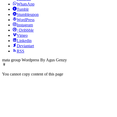
WhatsApp
Tumblr
Stumbleupon
WordPress
Instagram
>Dribbble
Vimeo
Linkedin
Deviantart
RSS
mata group Wordpress By Agus Genzy
You cannot copy content of this page