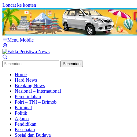
Loncat ke konten
Menu Mobile
Pencarian
Home
Hard News
Breaking News
Nasional – International
Pemerintahan
Polri – TNI – Brimob
Kriminal
Politik
Agama
Pendidikan
Kesehatan
Sosial dan Budaya