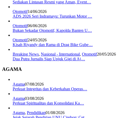
Sediakan Lintasan Resmi yang Aman, Event…
Otomotif
14/06/2026
ADS 2026 Seri Indramayu: Turunkan Motor …
Otomotif
06/06/2026
Bukan Sekadar Otomotif, Kapolda Banten U…
Otomotif
24/05/2026
Kisah Riyandy dan Rama di Drag Bike Gube…
Breaking News
,
Nasional - International
,
Otomotif
20/05/2026
Dua Putra Jurnalis Siap Unjuk Gigi di Aj…
AGAMA
Agama
07/08/2026
Perkuat Integritas dan Keberkahan Operas…
Agama
03/08/2026
Perkuat Spiritualitas dan Konsolidasi Ka…
Agama
,
Pendidikan
01/08/2026
Jejak Sejarah Pendirian UNU Cirebon: Cet…