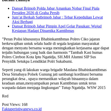
Dansat Brimob Polda Jabar Amankan Nobar Final Piala
Presiden 2026 di Graha Persib
Jum’at Berkah Satbrimob Jabar : Tebar Kepedulian Lewat
Aksi Berbagi
Dansat Brimob Jabar Pimpin Apel Gelar Pasukan: Wujud
Kesiapan Hadapi Dinamika Kamtibmas
”Peran Polisi khususnya Bhabinkamtibmas Polres Ciko jajaran
berkewajiban untuk selalu hadir di segala kegiatan masyarakat
dengan menyatu bersama warga meningkatkan kerjasama agar dapat
terjalin hubungan yang baik dan harmonis “Tambah Kasi humas
Polres Cirebon Kota Iptu Ngatidja, SH.MH Alumni SIP Sus
Penyidik Setukpa Lemdiklat Polri Sukabumi.
Seperti yang di lakukan warga brigadir Maulana Bhabinkamtibmas
Desa Sirnabaya Polsek Gunung jati sambangi kordinasi bersama
perangkat desa , upaya memastikan wilayah binaannya dalam
keadaan aman,menyampaikan pesan Kamtibmas untuk terus
waspada dalam menjaga lingkungan” Tutup Ngatidja. WSW 2015
Red
Post Views:
168
Faktaperistiwanews.co.id