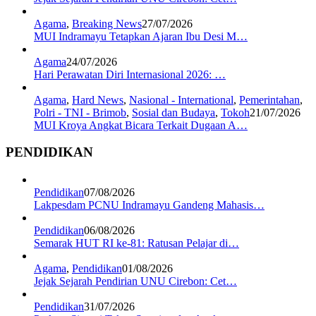
Agama
,
Breaking News
27/07/2026
MUI Indramayu Tetapkan Ajaran Ibu Desi M…
Agama
24/07/2026
Hari Perawatan Diri Internasional 2026: …
Agama
,
Hard News
,
Nasional - International
,
Pemerintahan
,
Polri - TNI - Brimob
,
Sosial dan Budaya
,
Tokoh
21/07/2026
MUI Kroya Angkat Bicara Terkait Dugaan A…
PENDIDIKAN
Pendidikan
07/08/2026
Lakpesdam PCNU Indramayu Gandeng Mahasis…
Pendidikan
06/08/2026
Semarak HUT RI ke-81: Ratusan Pelajar di…
Agama
,
Pendidikan
01/08/2026
Jejak Sejarah Pendirian UNU Cirebon: Cet…
Pendidikan
31/07/2026