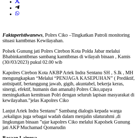
Faktaperistiwanews
, Polres Ciko –Tingkatkan Patroli monitoring
situasi kamtbmas Kewilayahan.
Polsek Gunung jati Polres Cirebon Kota Polda Jabar melalui
Bhabinkamtibmas sambang kamtibmas di wilayah binaan , Kamis
(30//03/2023) pukul 02.00 wib
Kapolres Cirebon Kota AKBP Ariek Indra Sentanu SH , S.Ik , MH
mengungkapkan “Melalui “PENJAGA KASEPUHAN” ( Prediktif,
antisipatif, bertanggung jawab, gigih, akuntabel, bekerja keras,
sinergi, efektif, humanis dan amanah) Polres Ciko,upaya
meningkatkan kemitraan Polri dengan seluruh lapisan masyarakat di
kewilayahan.”jelas Kapolres Ciko
Lanjut Ariek Indra Sentanu” Sambang dialogis kepada warga
,sekaligus juga sebagai wadah dalam menjalin silaturahmi ,di
lingkungan binaan ”ujar kapolres Ciko melalui Kapolsek Gunung
jati AKP Muchamad Qomarudin
Bacaan Lainnya