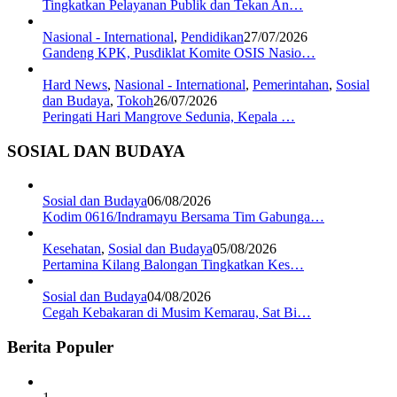
Tingkatkan Pelayanan Publik dan Tekan An…
Nasional - International
,
Pendidikan
27/07/2026
Gandeng KPK, Pusdiklat Komite OSIS Nasio…
Hard News
,
Nasional - International
,
Pemerintahan
,
Sosial
dan Budaya
,
Tokoh
26/07/2026
Peringati Hari Mangrove Sedunia, Kepala …
SOSIAL DAN BUDAYA
Sosial dan Budaya
06/08/2026
Kodim 0616/Indramayu Bersama Tim Gabunga…
Kesehatan
,
Sosial dan Budaya
05/08/2026
Pertamina Kilang Balongan Tingkatkan Kes…
Sosial dan Budaya
04/08/2026
Cegah Kebakaran di Musim Kemarau, Sat Bi…
Berita Populer