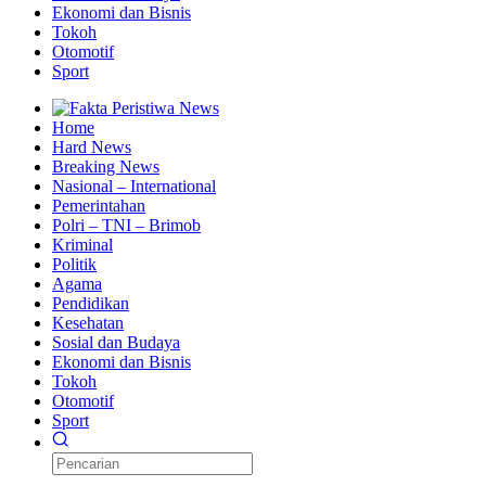
Ekonomi dan Bisnis
Tokoh
Otomotif
Sport
Home
Hard News
Breaking News
Nasional – International
Pemerintahan
Polri – TNI – Brimob
Kriminal
Politik
Agama
Pendidikan
Kesehatan
Sosial dan Budaya
Ekonomi dan Bisnis
Tokoh
Otomotif
Sport