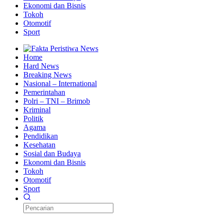
Ekonomi dan Bisnis
Tokoh
Otomotif
Sport
Home
Hard News
Breaking News
Nasional – International
Pemerintahan
Polri – TNI – Brimob
Kriminal
Politik
Agama
Pendidikan
Kesehatan
Sosial dan Budaya
Ekonomi dan Bisnis
Tokoh
Otomotif
Sport