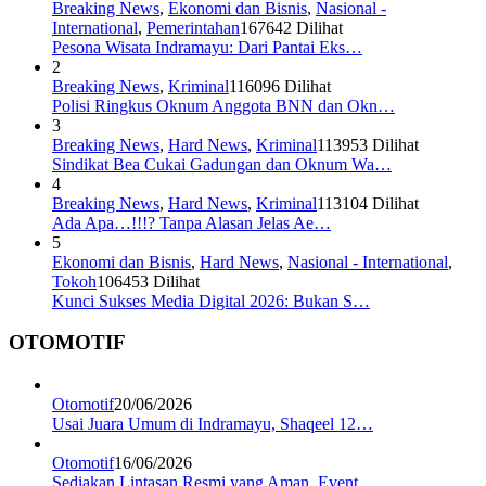
Breaking News
,
Ekonomi dan Bisnis
,
Nasional -
International
,
Pemerintahan
167642 Dilihat
Pesona Wisata Indramayu: Dari Pantai Eks…
2
Breaking News
,
Kriminal
116096 Dilihat
Polisi Ringkus Oknum Anggota BNN dan Okn…
3
Breaking News
,
Hard News
,
Kriminal
113953 Dilihat
Sindikat Bea Cukai Gadungan dan Oknum Wa…
4
Breaking News
,
Hard News
,
Kriminal
113104 Dilihat
Ada Apa…!!!? Tanpa Alasan Jelas Ae…
5
Ekonomi dan Bisnis
,
Hard News
,
Nasional - International
,
Tokoh
106453 Dilihat
Kunci Sukses Media Digital 2026: Bukan S…
OTOMOTIF
Otomotif
20/06/2026
Usai Juara Umum di Indramayu, Shaqeel 12…
Otomotif
16/06/2026
Sediakan Lintasan Resmi yang Aman, Event…