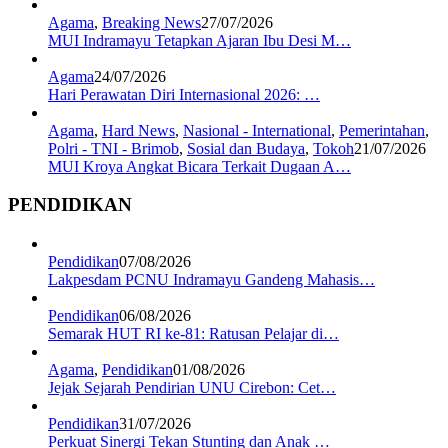
Agama
,
Breaking News
27/07/2026
MUI Indramayu Tetapkan Ajaran Ibu Desi M…
Agama
24/07/2026
Hari Perawatan Diri Internasional 2026: …
Agama
,
Hard News
,
Nasional - International
,
Pemerintahan
,
Polri - TNI - Brimob
,
Sosial dan Budaya
,
Tokoh
21/07/2026
MUI Kroya Angkat Bicara Terkait Dugaan A…
PENDIDIKAN
Pendidikan
07/08/2026
Lakpesdam PCNU Indramayu Gandeng Mahasis…
Pendidikan
06/08/2026
Semarak HUT RI ke-81: Ratusan Pelajar di…
Agama
,
Pendidikan
01/08/2026
Jejak Sejarah Pendirian UNU Cirebon: Cet…
Pendidikan
31/07/2026
Perkuat Sinergi Tekan Stunting dan Anak …