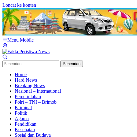
Loncat ke konten
Menu Mobile
Pencarian
Home
Hard News
Breaking News
Nasional – International
Pemerintahan
Polri – TNI – Brimob
Kriminal
Politik
Agama
Pendidikan
Kesehatan
Sosial dan Budaya