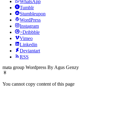
WhatsApp
Tumblr
Stumbleupon
WordPress
Instagram
>Dribbble
Vimeo
Linkedin
Deviantart
RSS
mata group Wordpress By Agus Genzy
You cannot copy content of this page