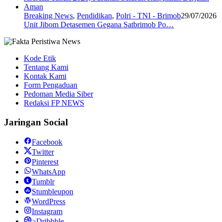
Breaking News
,
Pendidikan
,
Polri - TNI - Brimob
29/07/2026
Unit Jibom Detasemen Gegana Satbrimob Po…
Kode Etik
Tentang Kami
Kontak Kami
Form Pengaduan
Pedoman Media Siber
Redaksi FP NEWS
Jaringan Social
Facebook
Twitter
Pinterest
WhatsApp
Tumblr
Stumbleupon
WordPress
Instagram
>Dribbble