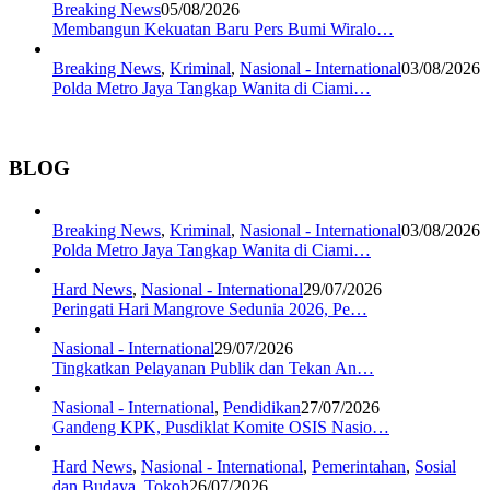
Breaking News
05/08/2026
Membangun Kekuatan Baru Pers Bumi Wiralo…
Breaking News
,
Kriminal
,
Nasional - International
03/08/2026
Polda Metro Jaya Tangkap Wanita di Ciami…
BLOG
Breaking News
,
Kriminal
,
Nasional - International
03/08/2026
Polda Metro Jaya Tangkap Wanita di Ciami…
Hard News
,
Nasional - International
29/07/2026
Peringati Hari Mangrove Sedunia 2026, Pe…
Nasional - International
29/07/2026
Tingkatkan Pelayanan Publik dan Tekan An…
Nasional - International
,
Pendidikan
27/07/2026
Gandeng KPK, Pusdiklat Komite OSIS Nasio…
Hard News
,
Nasional - International
,
Pemerintahan
,
Sosial
dan Budaya
,
Tokoh
26/07/2026