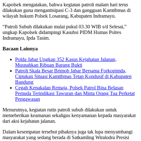
Kapolsek mengatakan, bahwa kegiatan patroli malam hari terus
dilakukan guna mengantisipasi C-3 dan gangguan Kamtibmas di
wilayah hukum Polsek Losarang, Kabupaten Indramayu.
“Patroli Subuh dilakukan mulai pukul 03.30 WIB s/d Selesai,”
ungkap Kapolsek didampingi Kasubsi PIDM Humas Polres
Indramayu, Ipda Tasim.
Bacaan Lainnya
Polda Jabar Ungkap 352 Kasus Kejahatan Jalanan,
Musnahkan Ribuan Barang Bukti
Patroli Skala Besar Brimob Jabar Bersama Forkopimda,
Ciptakan Situasi Kamtibmas Tetap Kondusif di Kabupaten
Bandung
Cegah Kenakalan Remaja, Polsek Patrol Bina Belasan
Pemuda Terindikasi Tawuran dan Minta Orang Tua Perketat
Pengawasan
Menurutnya, kegiatan rutin patroli subuh dilakukan untuk
memeberikan keamanan sekaligus kenyamanan kepada masyarakat
dari aksi kejahatan jalanan.
Dalam kesempatan tersebut pihaknya juga tak lupa menyambangi
masyarakat yang sedang berada di Satkamling Wiralodra Presisi