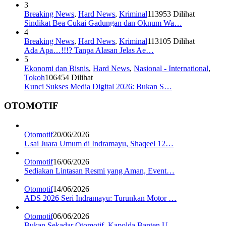
3
Breaking News
,
Hard News
,
Kriminal
113953 Dilihat
Sindikat Bea Cukai Gadungan dan Oknum Wa…
4
Breaking News
,
Hard News
,
Kriminal
113105 Dilihat
Ada Apa…!!!? Tanpa Alasan Jelas Ae…
5
Ekonomi dan Bisnis
,
Hard News
,
Nasional - International
,
Tokoh
106454 Dilihat
Kunci Sukses Media Digital 2026: Bukan S…
OTOMOTIF
Otomotif
20/06/2026
Usai Juara Umum di Indramayu, Shaqeel 12…
Otomotif
16/06/2026
Sediakan Lintasan Resmi yang Aman, Event…
Otomotif
14/06/2026
ADS 2026 Seri Indramayu: Turunkan Motor …
Otomotif
06/06/2026
Bukan Sekadar Otomotif, Kapolda Banten U…