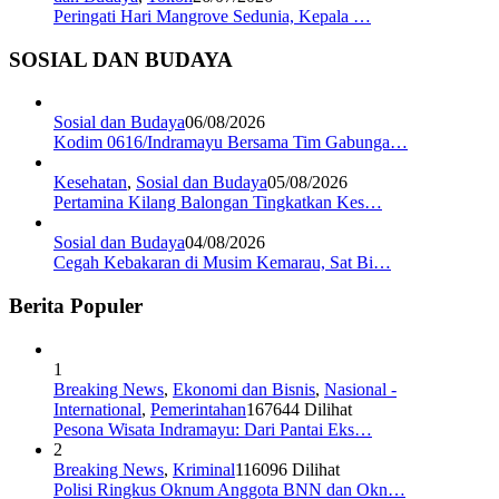
Peringati Hari Mangrove Sedunia, Kepala …
SOSIAL DAN BUDAYA
Sosial dan Budaya
06/08/2026
Kodim 0616/Indramayu Bersama Tim Gabunga…
Kesehatan
,
Sosial dan Budaya
05/08/2026
Pertamina Kilang Balongan Tingkatkan Kes…
Sosial dan Budaya
04/08/2026
Cegah Kebakaran di Musim Kemarau, Sat Bi…
Berita Populer
1
Breaking News
,
Ekonomi dan Bisnis
,
Nasional -
International
,
Pemerintahan
167644 Dilihat
Pesona Wisata Indramayu: Dari Pantai Eks…
2
Breaking News
,
Kriminal
116096 Dilihat
Polisi Ringkus Oknum Anggota BNN dan Okn…