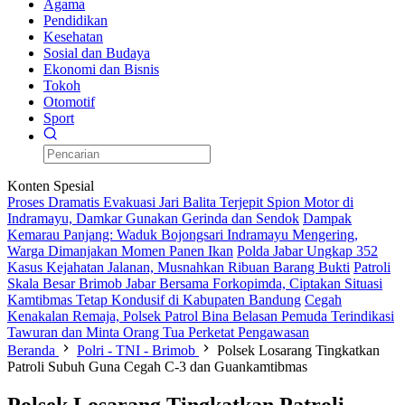
Agama
Pendidikan
Kesehatan
Sosial dan Budaya
Ekonomi dan Bisnis
Tokoh
Otomotif
Sport
Konten Spesial
Proses Dramatis Evakuasi Jari Balita Terjepit Spion Motor di
Indramayu, Damkar Gunakan Gerinda dan Sendok
Dampak
Kemarau Panjang: Waduk Bojongsari Indramayu Mengering,
Warga Dimanjakan Momen Panen Ikan
Polda Jabar Ungkap 352
Kasus Kejahatan Jalanan, Musnahkan Ribuan Barang Bukti
Patroli
Skala Besar Brimob Jabar Bersama Forkopimda, Ciptakan Situasi
Kamtibmas Tetap Kondusif di Kabupaten Bandung
Cegah
Kenakalan Remaja, Polsek Patrol Bina Belasan Pemuda Terindikasi
Tawuran dan Minta Orang Tua Perketat Pengawasan
Beranda
Polri - TNI - Brimob
Polsek Losarang Tingkatkan
Patroli Subuh Guna Cegah C-3 dan Guankamtibmas
Polsek Losarang Tingkatkan Patroli