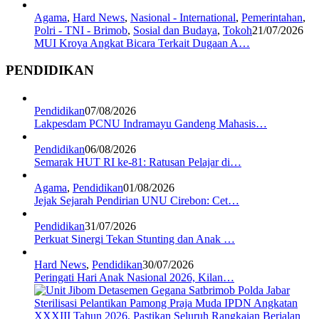
Agama
,
Hard News
,
Nasional - International
,
Pemerintahan
,
Polri - TNI - Brimob
,
Sosial dan Budaya
,
Tokoh
21/07/2026
MUI Kroya Angkat Bicara Terkait Dugaan A…
PENDIDIKAN
Pendidikan
07/08/2026
Lakpesdam PCNU Indramayu Gandeng Mahasis…
Pendidikan
06/08/2026
Semarak HUT RI ke-81: Ratusan Pelajar di…
Agama
,
Pendidikan
01/08/2026
Jejak Sejarah Pendirian UNU Cirebon: Cet…
Pendidikan
31/07/2026
Perkuat Sinergi Tekan Stunting dan Anak …
Hard News
,
Pendidikan
30/07/2026
Peringati Hari Anak Nasional 2026, Kilan…