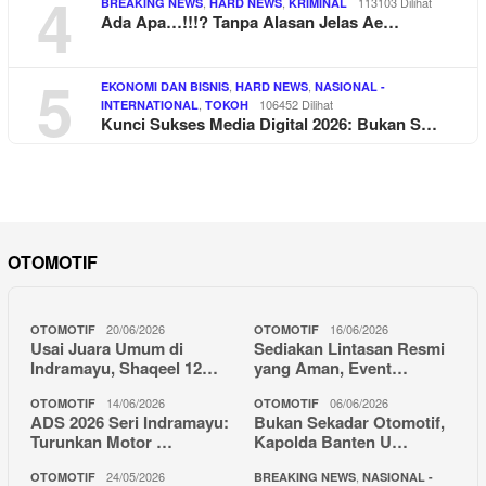
4
,
,
113103 Dilihat
BREAKING NEWS
HARD NEWS
KRIMINAL
Ada Apa…!!!? Tanpa Alasan Jelas Ae…
5
,
,
EKONOMI DAN BISNIS
HARD NEWS
NASIONAL -
,
106452 Dilihat
INTERNATIONAL
TOKOH
Kunci Sukses Media Digital 2026: Bukan S…
OTOMOTIF
20/06/2026
16/06/2026
OTOMOTIF
OTOMOTIF
Usai Juara Umum di
Sediakan Lintasan Resmi
Indramayu, Shaqeel 12…
yang Aman, Event…
14/06/2026
06/06/2026
OTOMOTIF
OTOMOTIF
ADS 2026 Seri Indramayu:
Bukan Sekadar Otomotif,
Turunkan Motor …
Kapolda Banten U…
24/05/2026
,
OTOMOTIF
BREAKING NEWS
NASIONAL -