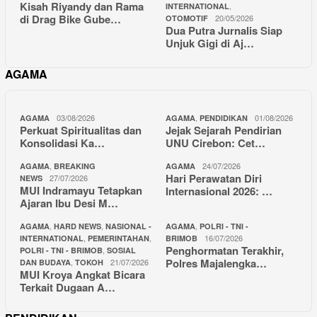
Kisah Riyandy dan Rama
,
INTERNATIONAL
di Drag Bike Gube…
20/05/2026
OTOMOTIF
Dua Putra Jurnalis Siap
Unjuk Gigi di Aj…
AGAMA
03/08/2026
,
01/08/2026
AGAMA
AGAMA
PENDIDIKAN
Perkuat Spiritualitas dan
Jejak Sejarah Pendirian
Konsolidasi Ka…
UNU Cirebon: Cet…
,
24/07/2026
AGAMA
BREAKING
AGAMA
Hari Perawatan Diri
27/07/2026
NEWS
MUI Indramayu Tetapkan
Internasional 2026: …
Ajaran Ibu Desi M…
,
,
,
AGAMA
HARD NEWS
NASIONAL -
AGAMA
POLRI - TNI -
,
,
16/07/2026
INTERNATIONAL
PEMERINTAHAN
BRIMOB
Penghormatan Terakhir,
,
POLRI - TNI - BRIMOB
SOSIAL
Polres Majalengka…
,
21/07/2026
DAN BUDAYA
TOKOH
MUI Kroya Angkat Bicara
Terkait Dugaan A…