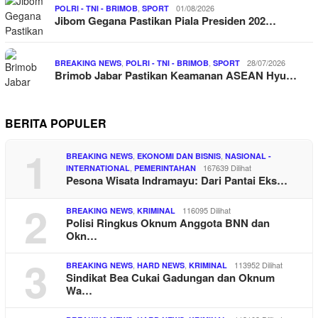
,
01/08/2026
POLRI - TNI - BRIMOB
SPORT
Jibom Gegana Pastikan Piala Presiden 202…
,
,
28/07/2026
BREAKING NEWS
POLRI - TNI - BRIMOB
SPORT
Brimob Jabar Pastikan Keamanan ASEAN Hyu…
BERITA POPULER
1
,
,
BREAKING NEWS
EKONOMI DAN BISNIS
NASIONAL -
,
167639 Dilihat
INTERNATIONAL
PEMERINTAHAN
Pesona Wisata Indramayu: Dari Pantai Eks…
2
,
116095 Dilihat
BREAKING NEWS
KRIMINAL
Polisi Ringkus Oknum Anggota BNN dan
Okn…
3
,
,
113952 Dilihat
BREAKING NEWS
HARD NEWS
KRIMINAL
Sindikat Bea Cukai Gadungan dan Oknum
Wa…