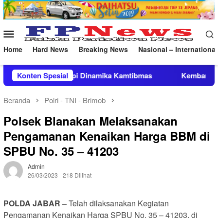
Loncat
ke
konten
Menu
Mobile
Home
Hard News
Breaking News
Nasional – International
inamika Kamtibmas
Konten Spesial
Kembangkan Basket 3×3 Menuju Olim
Beranda
Polri - TNI - Brimob
Polsek Blanakan Melaksanakan
Pengamanan Kenaikan Harga BBM di
SPBU No. 35 – 41203
Admin
26/03/2023
218 Dilihat
POLDA JABAR –
Telah dilaksanakan Kegiatan
Pengamanan Kenaikan Harga SPBU No. 35 – 41203. di