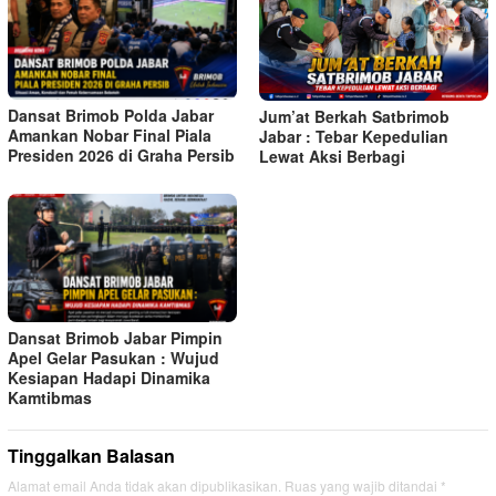
Dansat Brimob Polda Jabar
Jum’at Berkah Satbrimob
Amankan Nobar Final Piala
Jabar : Tebar Kepedulian
Presiden 2026 di Graha Persib
Lewat Aksi Berbagi
Dansat Brimob Jabar Pimpin
Apel Gelar Pasukan : Wujud
Kesiapan Hadapi Dinamika
Kamtibmas
Tinggalkan Balasan
Alamat email Anda tidak akan dipublikasikan.
Ruas yang wajib ditandai
*