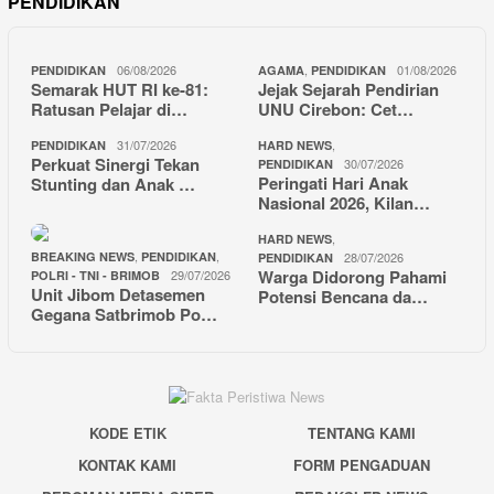
PENDIDIKAN
06/08/2026
,
01/08/2026
PENDIDIKAN
AGAMA
PENDIDIKAN
Semarak HUT RI ke-81:
Jejak Sejarah Pendirian
Ratusan Pelajar di…
UNU Cirebon: Cet…
31/07/2026
,
PENDIDIKAN
HARD NEWS
Perkuat Sinergi Tekan
30/07/2026
PENDIDIKAN
Peringati Hari Anak
Stunting dan Anak …
Nasional 2026, Kilan…
,
HARD NEWS
,
,
BREAKING NEWS
PENDIDIKAN
28/07/2026
PENDIDIKAN
Warga Didorong Pahami
29/07/2026
POLRI - TNI - BRIMOB
Unit Jibom Detasemen
Potensi Bencana da…
Gegana Satbrimob Po…
KODE ETIK
TENTANG KAMI
KONTAK KAMI
FORM PENGADUAN