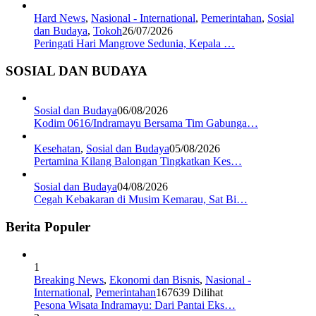
Hard News
,
Nasional - International
,
Pemerintahan
,
Sosial
dan Budaya
,
Tokoh
26/07/2026
Peringati Hari Mangrove Sedunia, Kepala …
SOSIAL DAN BUDAYA
Sosial dan Budaya
06/08/2026
Kodim 0616/Indramayu Bersama Tim Gabunga…
Kesehatan
,
Sosial dan Budaya
05/08/2026
Pertamina Kilang Balongan Tingkatkan Kes…
Sosial dan Budaya
04/08/2026
Cegah Kebakaran di Musim Kemarau, Sat Bi…
Berita Populer
1
Breaking News
,
Ekonomi dan Bisnis
,
Nasional -
International
,
Pemerintahan
167639 Dilihat
Pesona Wisata Indramayu: Dari Pantai Eks…