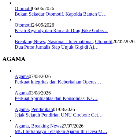
Otomotif
06/06/2026
Bukan Sekadar Otomotif, Kapolda Banten U…
Otomotif
24/05/2026
Kisah Riyandy dan Rama di Drag Bike Gube…
Breaking News
,
Nasional - International
,
Otomotif
20/05/2026
Dua Putra Jurnalis Siap Unjuk Gigi di Aj…
AGAMA
Agama
07/08/2026
Perkuat Integritas dan Keberkahan Operas…
Agama
03/08/2026
Perkuat Spiritualitas dan Konsolidasi Ka…
Agama
,
Pendidikan
01/08/2026
Jejak Sejarah Pendirian UNU Cirebon: Cet…
Agama
,
Breaking News
27/07/2026
MUI Indramayu Tetapkan Ajaran Ibu Desi M…