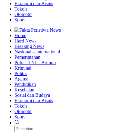
Ekonomi dan Bisnis
Tokoh
Otomotif
Sport
Home
Hard News
Breaking News
Nasional – International
Pemerintahan
Polri – TNI – Brimob
Kriminal
Politik
Agama
Pendidikan
Kesehatan
Sosial dan Budaya
Ekonomi dan Bisnis
Tokoh
Otomotif
Sport