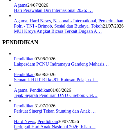
Agama
24/07/2026
Hari Perawatan Diri Internasional 2026: …
Agama
,
Hard News
,
Nasional - International
,
Pemerintahan
,
Polri - TNI - Brimob
,
Sosial dan Budaya
,
Tokoh
21/07/2026
MUI Kroya Angkat Bicara Terkait Dugaan A…
PENDIDIKAN
Pendidikan
07/08/2026
Lakpesdam PCNU Indramayu Gandeng Mahasis…
Pendidikan
06/08/2026
Semarak HUT RI ke-81: Ratusan Pelajar di…
Agama
,
Pendidikan
01/08/2026
Jejak Sejarah Pendirian UNU Cirebon: Cet…
Pendidikan
31/07/2026
Perkuat Sinergi Tekan Stunting dan Anak …
Hard News
,
Pendidikan
30/07/2026
Peringati Hari Anak Nasional 2026, Kilan…