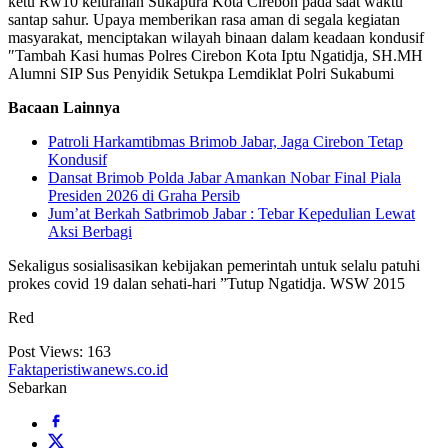
ketu Rw10 kelurahan Sukapura Kota Cirebon pada saat waktu
santap sahur. Upaya memberikan rasa aman di segala kegiatan
masyarakat, menciptakan wilayah binaan dalam keadaan kondusif
″Tambah Kasi humas Polres Cirebon Kota Iptu Ngatidja, SH.MH
Alumni SIP Sus Penyidik Setukpa Lemdiklat Polri Sukabumi
Bacaan Lainnya
Patroli Harkamtibmas Brimob Jabar, Jaga Cirebon Tetap
Kondusif
Dansat Brimob Polda Jabar Amankan Nobar Final Piala
Presiden 2026 di Graha Persib
Jum’at Berkah Satbrimob Jabar : Tebar Kepedulian Lewat
Aksi Berbagi
Sekaligus sosialisasikan kebijakan pemerintah untuk selalu patuhi
prokes covid 19 dalan sehati-hari ”Tutup Ngatidja. WSW 2015
Red
Post Views:
163
Faktaperistiwanews.co.id
Sebarkan