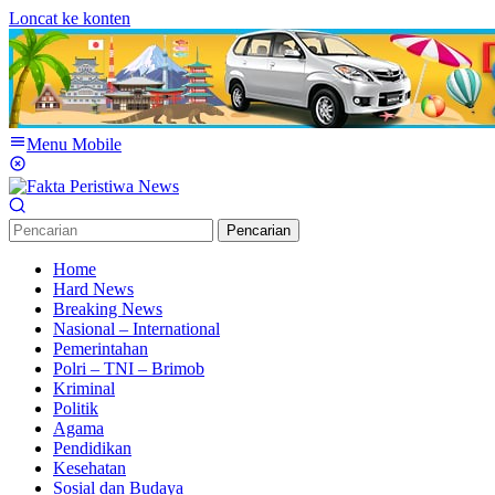
Loncat ke konten
Menu Mobile
Pencarian
Home
Hard News
Breaking News
Nasional – International
Pemerintahan
Polri – TNI – Brimob
Kriminal
Politik
Agama
Pendidikan
Kesehatan
Sosial dan Budaya