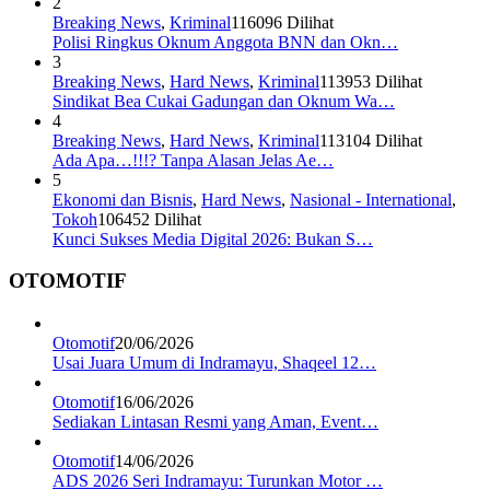
2
Breaking News
,
Kriminal
116096 Dilihat
Polisi Ringkus Oknum Anggota BNN dan Okn…
3
Breaking News
,
Hard News
,
Kriminal
113953 Dilihat
Sindikat Bea Cukai Gadungan dan Oknum Wa…
4
Breaking News
,
Hard News
,
Kriminal
113104 Dilihat
Ada Apa…!!!? Tanpa Alasan Jelas Ae…
5
Ekonomi dan Bisnis
,
Hard News
,
Nasional - International
,
Tokoh
106452 Dilihat
Kunci Sukses Media Digital 2026: Bukan S…
OTOMOTIF
Otomotif
20/06/2026
Usai Juara Umum di Indramayu, Shaqeel 12…
Otomotif
16/06/2026
Sediakan Lintasan Resmi yang Aman, Event…
Otomotif
14/06/2026
ADS 2026 Seri Indramayu: Turunkan Motor …