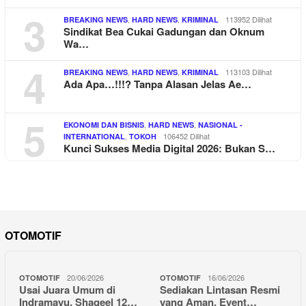
3
,
,
113952 Dilihat
BREAKING NEWS
HARD NEWS
KRIMINAL
Sindikat Bea Cukai Gadungan dan Oknum
Wa…
4
,
,
113103 Dilihat
BREAKING NEWS
HARD NEWS
KRIMINAL
Ada Apa…!!!? Tanpa Alasan Jelas Ae…
5
,
,
EKONOMI DAN BISNIS
HARD NEWS
NASIONAL -
,
106452 Dilihat
INTERNATIONAL
TOKOH
Kunci Sukses Media Digital 2026: Bukan S…
OTOMOTIF
20/06/2026
16/06/2026
OTOMOTIF
OTOMOTIF
Usai Juara Umum di
Sediakan Lintasan Resmi
Indramayu, Shaqeel 12…
yang Aman, Event…