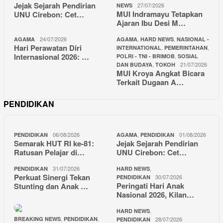
Jejak Sejarah Pendirian
27/07/2026
NEWS
MUI Indramayu Tetapkan
UNU Cirebon: Cet…
Ajaran Ibu Desi M…
24/07/2026
,
,
AGAMA
AGAMA
HARD NEWS
NASIONAL -
Hari Perawatan Diri
,
,
INTERNATIONAL
PEMERINTAHAN
Internasional 2026: …
,
POLRI - TNI - BRIMOB
SOSIAL
,
21/07/2026
DAN BUDAYA
TOKOH
MUI Kroya Angkat Bicara
Terkait Dugaan A…
PENDIDIKAN
06/08/2026
,
01/08/2026
PENDIDIKAN
AGAMA
PENDIDIKAN
Semarak HUT RI ke-81:
Jejak Sejarah Pendirian
Ratusan Pelajar di…
UNU Cirebon: Cet…
31/07/2026
,
PENDIDIKAN
HARD NEWS
Perkuat Sinergi Tekan
30/07/2026
PENDIDIKAN
Peringati Hari Anak
Stunting dan Anak …
Nasional 2026, Kilan…
,
HARD NEWS
,
,
BREAKING NEWS
PENDIDIKAN
28/07/2026
PENDIDIKAN