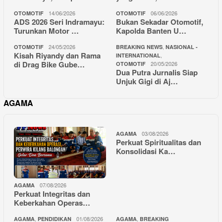
14/06/2026
06/06/2026
OTOMOTIF
OTOMOTIF
ADS 2026 Seri Indramayu:
Bukan Sekadar Otomotif,
Turunkan Motor …
Kapolda Banten U…
24/05/2026
,
OTOMOTIF
BREAKING NEWS
NASIONAL -
Kisah Riyandy dan Rama
,
INTERNATIONAL
di Drag Bike Gube…
20/05/2026
OTOMOTIF
Dua Putra Jurnalis Siap
Unjuk Gigi di Aj…
AGAMA
03/08/2026
AGAMA
Perkuat Spiritualitas dan
Konsolidasi Ka…
07/08/2026
AGAMA
Perkuat Integritas dan
Keberkahan Operas…
,
01/08/2026
,
AGAMA
PENDIDIKAN
AGAMA
BREAKING