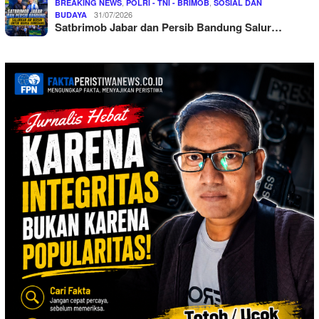
,
,
BREAKING NEWS
POLRI - TNI - BRIMOB
SOSIAL DAN
31/07/2026
BUDAYA
Satbrimob Jabar dan Persib Bandung Salur…