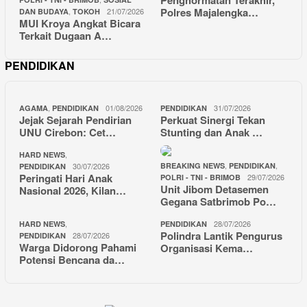
Penghormatan Terakhir,
Polres Majalengka…
,
21/07/2026
DAN BUDAYA
TOKOH
MUI Kroya Angkat Bicara
Terkait Dugaan A…
PENDIDIKAN
,
01/08/2026
31/07/2026
AGAMA
PENDIDIKAN
PENDIDIKAN
Jejak Sejarah Pendirian
Perkuat Sinergi Tekan
UNU Cirebon: Cet…
Stunting dan Anak …
,
HARD NEWS
,
,
30/07/2026
BREAKING NEWS
PENDIDIKAN
PENDIDIKAN
Peringati Hari Anak
29/07/2026
POLRI - TNI - BRIMOB
Unit Jibom Detasemen
Nasional 2026, Kilan…
Gegana Satbrimob Po…
,
28/07/2026
HARD NEWS
PENDIDIKAN
Polindra Lantik Pengurus
28/07/2026
PENDIDIKAN
Warga Didorong Pahami
Organisasi Kema…
Potensi Bencana da…