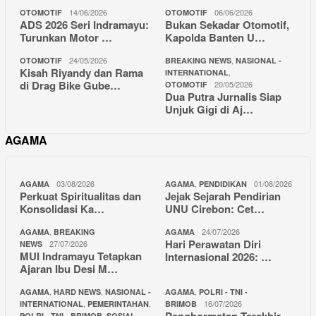
14/06/2026
06/06/2026
OTOMOTIF
OTOMOTIF
ADS 2026 Seri Indramayu:
Bukan Sekadar Otomotif,
Turunkan Motor …
Kapolda Banten U…
24/05/2026
,
OTOMOTIF
BREAKING NEWS
NASIONAL -
Kisah Riyandy dan Rama
,
INTERNATIONAL
di Drag Bike Gube…
20/05/2026
OTOMOTIF
Dua Putra Jurnalis Siap
Unjuk Gigi di Aj…
AGAMA
03/08/2026
,
01/08/2026
AGAMA
AGAMA
PENDIDIKAN
Perkuat Spiritualitas dan
Jejak Sejarah Pendirian
Konsolidasi Ka…
UNU Cirebon: Cet…
,
24/07/2026
AGAMA
BREAKING
AGAMA
Hari Perawatan Diri
27/07/2026
NEWS
MUI Indramayu Tetapkan
Internasional 2026: …
Ajaran Ibu Desi M…
,
,
,
AGAMA
HARD NEWS
NASIONAL -
AGAMA
POLRI - TNI -
,
,
16/07/2026
INTERNATIONAL
PEMERINTAHAN
BRIMOB
,
POLRI - TNI - BRIMOB
SOSIAL