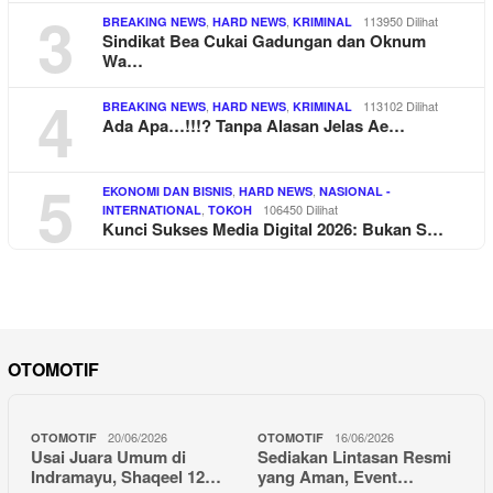
3
,
,
113950 Dilihat
BREAKING NEWS
HARD NEWS
KRIMINAL
Sindikat Bea Cukai Gadungan dan Oknum
Wa…
4
,
,
113102 Dilihat
BREAKING NEWS
HARD NEWS
KRIMINAL
Ada Apa…!!!? Tanpa Alasan Jelas Ae…
5
,
,
EKONOMI DAN BISNIS
HARD NEWS
NASIONAL -
,
106450 Dilihat
INTERNATIONAL
TOKOH
Kunci Sukses Media Digital 2026: Bukan S…
OTOMOTIF
20/06/2026
16/06/2026
OTOMOTIF
OTOMOTIF
Usai Juara Umum di
Sediakan Lintasan Resmi
Indramayu, Shaqeel 12…
yang Aman, Event…