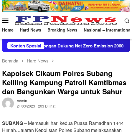
Loncat
ke
konten
Menu
Mobile
Home
Hard News
Breaking News
Nasional – International
Dukung Net Zero Emission 2060
Konten Spesial
Konsolidasi Organisasi, 
Beranda
Hard News
Kapolsek Cikaum Polres Subang
Keliling Kampung Patroli Kamtibmas
dan Bangunkan Warga untuk Sahur
Admin
24/03/2023
203 Dilihat
SUBANG
– Memasuki hari kedua Puasa Ramadhan 1444
Hijriah, Jajaran Kepolisian Polres Subang melaksanakan