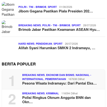
,
01/08/2026
POLRI - TNI - BRIMOB
SPORT
Jibom Gegana Pastikan Piala Presiden 202…
,
,
28/07/2026
BREAKING NEWS
POLRI - TNI - BRIMOB
SPORT
Brimob Jabar Pastikan Keamanan ASEAN Hyu…
,
,
26/07/2026
HARD NEWS
PENDIDIKAN
SPORT
Alifah Syani Harumkan SMKN 2 Indramayu, …
BERITA POPULER
1
,
,
BREAKING NEWS
EKONOMI DAN BISNIS
NASIONAL -
,
167638 Dilihat
INTERNATIONAL
PEMERINTAHAN
Pesona Wisata Indramayu: Dari Pantai Eks…
2
,
116094 Dilihat
BREAKING NEWS
KRIMINAL
Polisi Ringkus Oknum Anggota BNN dan
Okn…