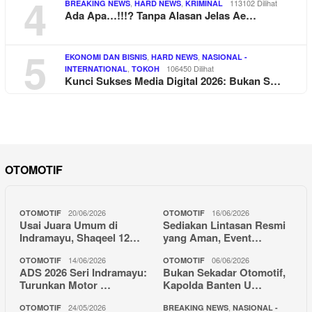
4
,
,
113102 Dilihat
BREAKING NEWS
HARD NEWS
KRIMINAL
Ada Apa…!!!? Tanpa Alasan Jelas Ae…
5
,
,
EKONOMI DAN BISNIS
HARD NEWS
NASIONAL -
,
106450 Dilihat
INTERNATIONAL
TOKOH
Kunci Sukses Media Digital 2026: Bukan S…
OTOMOTIF
20/06/2026
16/06/2026
OTOMOTIF
OTOMOTIF
Usai Juara Umum di
Sediakan Lintasan Resmi
Indramayu, Shaqeel 12…
yang Aman, Event…
14/06/2026
06/06/2026
OTOMOTIF
OTOMOTIF
ADS 2026 Seri Indramayu:
Bukan Sekadar Otomotif,
Turunkan Motor …
Kapolda Banten U…
24/05/2026
,
OTOMOTIF
BREAKING NEWS
NASIONAL -