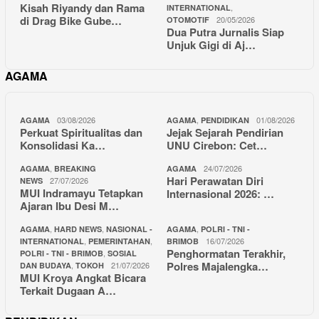
Kisah Riyandy dan Rama
,
INTERNATIONAL
di Drag Bike Gube…
20/05/2026
OTOMOTIF
Dua Putra Jurnalis Siap
Unjuk Gigi di Aj…
AGAMA
03/08/2026
,
01/08/2026
AGAMA
AGAMA
PENDIDIKAN
Perkuat Spiritualitas dan
Jejak Sejarah Pendirian
Konsolidasi Ka…
UNU Cirebon: Cet…
,
24/07/2026
AGAMA
BREAKING
AGAMA
Hari Perawatan Diri
27/07/2026
NEWS
MUI Indramayu Tetapkan
Internasional 2026: …
Ajaran Ibu Desi M…
,
,
,
AGAMA
HARD NEWS
NASIONAL -
AGAMA
POLRI - TNI -
,
,
16/07/2026
INTERNATIONAL
PEMERINTAHAN
BRIMOB
Penghormatan Terakhir,
,
POLRI - TNI - BRIMOB
SOSIAL
Polres Majalengka…
,
21/07/2026
DAN BUDAYA
TOKOH
MUI Kroya Angkat Bicara
Terkait Dugaan A…