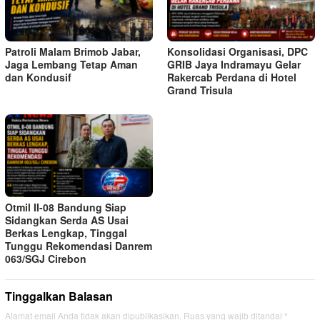
Patroli Malam Brimob Jabar,
Konsolidasi Organisasi, DPC
Jaga Lembang Tetap Aman
GRIB Jaya Indramayu Gelar
dan Kondusif
Rakercab Perdana di Hotel
Grand Trisula
Otmil II-08 Bandung Siap
Sidangkan Serda AS Usai
Berkas Lengkap, Tinggal
Tunggu Rekomendasi Danrem
063/SGJ Cirebon
Tinggalkan Balasan
Alamat email Anda tidak akan dipublikasikan.
Ruas yang wajib ditandai
*