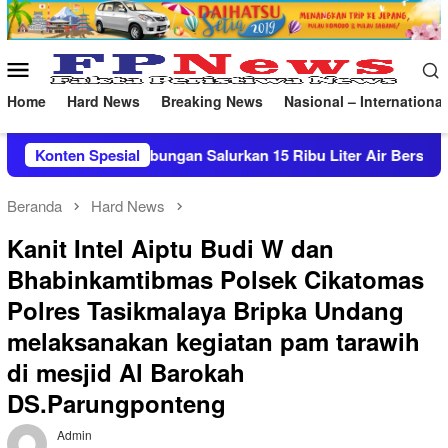
Loncat
ke
konten
Menu
Mobile
Home
Hard News
Breaking News
Nasional – International
rkan 15 Ribu Liter Air Bersih ke Pasekan
Konten Spesial
Patroli Mal
Beranda
Hard News
Kanit Intel Aiptu Budi W dan
Bhabinkamtibmas Polsek Cikatomas
Polres Tasikmalaya Bripka Undang
melaksanakan kegiatan pam tarawih
di mesjid Al Barokah
DS.Parungponteng
Admin