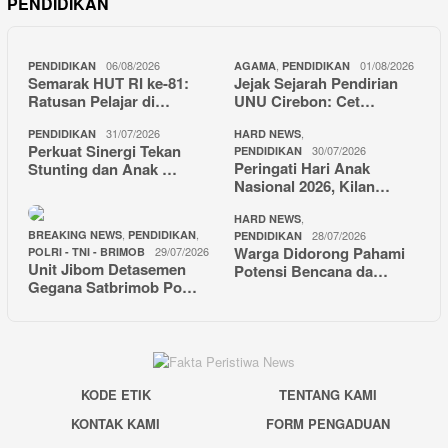
PENDIDIKAN
06/08/2026
,
01/08/2026
PENDIDIKAN
AGAMA
PENDIDIKAN
Semarak HUT RI ke-81:
Jejak Sejarah Pendirian
Ratusan Pelajar di…
UNU Cirebon: Cet…
31/07/2026
,
PENDIDIKAN
HARD NEWS
Perkuat Sinergi Tekan
30/07/2026
PENDIDIKAN
Peringati Hari Anak
Stunting dan Anak …
Nasional 2026, Kilan…
,
HARD NEWS
,
,
BREAKING NEWS
PENDIDIKAN
28/07/2026
PENDIDIKAN
Warga Didorong Pahami
29/07/2026
POLRI - TNI - BRIMOB
Unit Jibom Detasemen
Potensi Bencana da…
Gegana Satbrimob Po…
KODE ETIK
TENTANG KAMI
KONTAK KAMI
FORM PENGADUAN