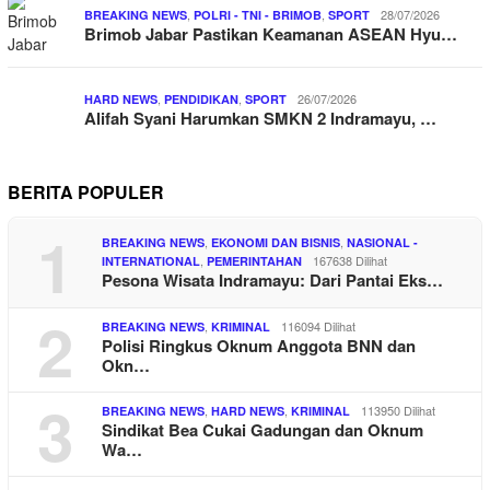
,
,
28/07/2026
BREAKING NEWS
POLRI - TNI - BRIMOB
SPORT
Brimob Jabar Pastikan Keamanan ASEAN Hyu…
,
,
26/07/2026
HARD NEWS
PENDIDIKAN
SPORT
Alifah Syani Harumkan SMKN 2 Indramayu, …
BERITA POPULER
1
,
,
BREAKING NEWS
EKONOMI DAN BISNIS
NASIONAL -
,
167638 Dilihat
INTERNATIONAL
PEMERINTAHAN
Pesona Wisata Indramayu: Dari Pantai Eks…
2
,
116094 Dilihat
BREAKING NEWS
KRIMINAL
Polisi Ringkus Oknum Anggota BNN dan
Okn…
3
,
,
113950 Dilihat
BREAKING NEWS
HARD NEWS
KRIMINAL
Sindikat Bea Cukai Gadungan dan Oknum
Wa…