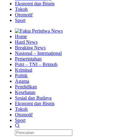
Ekonomi dan Bisnis
Tokoh
Otomotif
Sport
Home
Hard News
Breaking News
Nasional – International
Pemerintahan
Polri – TNI – Brimob
Kriminal
Politik
Agama
Pendidikan
Kesehatan
Sosial dan Budaya
Ekonomi dan Bisnis
Tokoh
Otomotif
Sport