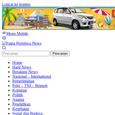
Loncat ke konten
Menu Mobile
Pencarian
Home
Hard News
Breaking News
Nasional – International
Pemerintahan
Polri – TNI – Brimob
Kriminal
Politik
Agama
Pendidikan
Kesehatan
Sosial dan Budaya