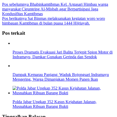
Pos sebelumnya
Bhabinkamtibmas Kel. Argasari Himbau warga
masyarakat Cieunteing Al-Misbah agar Berpartisipasi Jaga
Kondusifitas Kamtibmas
Pos berikutnya
Sat Binmas melaksanakan kegiatan woro woro
himbauan Kamtibmas di bulan puasa 1444 Hijriayah.
Pos terkait
Proses Dramatis Evakuasi Jari Balita Terjepit Spion Motor di
Indramayu, Damkar Gunakan Gerinda dan Sendok
Dampak Kemarau Panjang: Waduk Bojongsari Indramayu
Mengering, Warga Dimanjakan Momen Panen Ikan
Polda Jabar Ungkap 352 Kasus Kejahatan Jalanan,
Musnahkan Ribuan Barang Bukti
Tinggalkan Balasan