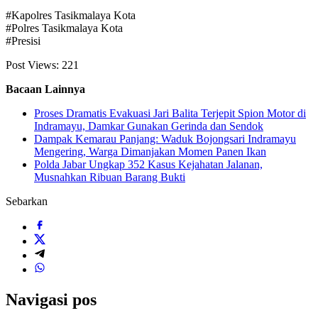
#Kapolres Tasikmalaya Kota
#Polres Tasikmalaya Kota
#Presisi
Post Views:
221
Bacaan Lainnya
Proses Dramatis Evakuasi Jari Balita Terjepit Spion Motor di
Indramayu, Damkar Gunakan Gerinda dan Sendok
Dampak Kemarau Panjang: Waduk Bojongsari Indramayu
Mengering, Warga Dimanjakan Momen Panen Ikan
Polda Jabar Ungkap 352 Kasus Kejahatan Jalanan,
Musnahkan Ribuan Barang Bukti
Sebarkan
Navigasi pos