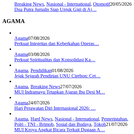
Breaking News
,
Nasional - International
,
Otomotif
20/05/2026
Dua Putra Jurnalis Siap Unjuk Gigi di Aj…
AGAMA
Agama
07/08/2026
Perkuat Integritas dan Keberkahan Operas…
Agama
03/08/2026
Perkuat Spiritualitas dan Konsolidasi Ka…
Agama
,
Pendidikan
01/08/2026
Jejak Sejarah Pendirian UNU Cirebon: Cet…
Agama
,
Breaking News
27/07/2026
MUI Indramayu Tetapkan Ajaran Ibu Desi M…
Agama
24/07/2026
Hari Perawatan Diri Internasional 2026: …
Agama
,
Hard News
,
Nasional - International
,
Pemerintahan
,
Polri - TNI - Brimob
,
Sosial dan Budaya
,
Tokoh
21/07/2026
MUI Kroya Angkat Bicara Terkait Dugaan A…