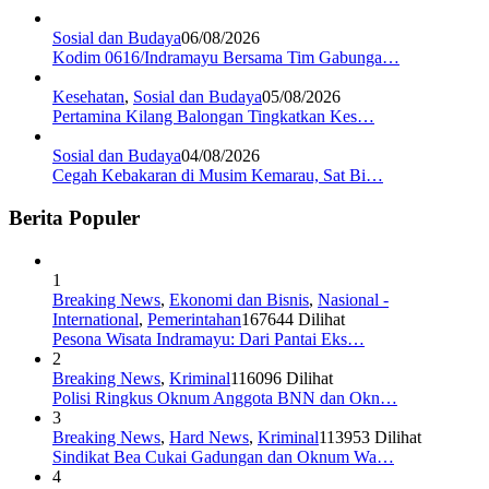
Sosial dan Budaya
06/08/2026
Kodim 0616/Indramayu Bersama Tim Gabunga…
Kesehatan
,
Sosial dan Budaya
05/08/2026
Pertamina Kilang Balongan Tingkatkan Kes…
Sosial dan Budaya
04/08/2026
Cegah Kebakaran di Musim Kemarau, Sat Bi…
Berita Populer
1
Breaking News
,
Ekonomi dan Bisnis
,
Nasional -
International
,
Pemerintahan
167644 Dilihat
Pesona Wisata Indramayu: Dari Pantai Eks…
2
Breaking News
,
Kriminal
116096 Dilihat
Polisi Ringkus Oknum Anggota BNN dan Okn…
3
Breaking News
,
Hard News
,
Kriminal
113953 Dilihat
Sindikat Bea Cukai Gadungan dan Oknum Wa…
4