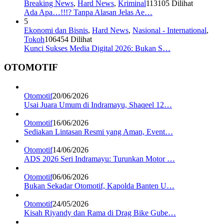
Breaking News
,
Hard News
,
Kriminal
113105 Dilihat
Ada Apa…!!!? Tanpa Alasan Jelas Ae…
5
Ekonomi dan Bisnis
,
Hard News
,
Nasional - International
,
Tokoh
106454 Dilihat
Kunci Sukses Media Digital 2026: Bukan S…
OTOMOTIF
Otomotif
20/06/2026
Usai Juara Umum di Indramayu, Shaqeel 12…
Otomotif
16/06/2026
Sediakan Lintasan Resmi yang Aman, Event…
Otomotif
14/06/2026
ADS 2026 Seri Indramayu: Turunkan Motor …
Otomotif
06/06/2026
Bukan Sekadar Otomotif, Kapolda Banten U…
Otomotif
24/05/2026
Kisah Riyandy dan Rama di Drag Bike Gube…