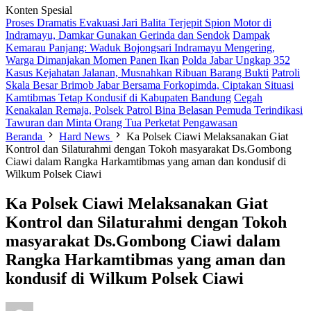
Konten Spesial
Proses Dramatis Evakuasi Jari Balita Terjepit Spion Motor di
Indramayu, Damkar Gunakan Gerinda dan Sendok
Dampak
Kemarau Panjang: Waduk Bojongsari Indramayu Mengering,
Warga Dimanjakan Momen Panen Ikan
Polda Jabar Ungkap 352
Kasus Kejahatan Jalanan, Musnahkan Ribuan Barang Bukti
Patroli
Skala Besar Brimob Jabar Bersama Forkopimda, Ciptakan Situasi
Kamtibmas Tetap Kondusif di Kabupaten Bandung
Cegah
Kenakalan Remaja, Polsek Patrol Bina Belasan Pemuda Terindikasi
Tawuran dan Minta Orang Tua Perketat Pengawasan
Beranda
Hard News
Ka Polsek Ciawi Melaksanakan Giat
Kontrol dan Silaturahmi dengan Tokoh masyarakat Ds.Gombong
Ciawi dalam Rangka Harkamtibmas yang aman dan kondusif di
Wilkum Polsek Ciawi
Ka Polsek Ciawi Melaksanakan Giat
Kontrol dan Silaturahmi dengan Tokoh
masyarakat Ds.Gombong Ciawi dalam
Rangka Harkamtibmas yang aman dan
kondusif di Wilkum Polsek Ciawi