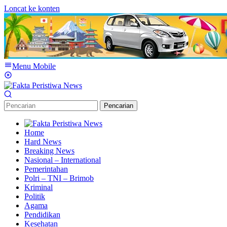
Loncat ke konten
Menu Mobile
Pencarian
Home
Hard News
Breaking News
Nasional – International
Pemerintahan
Polri – TNI – Brimob
Kriminal
Politik
Agama
Pendidikan
Kesehatan