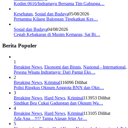
Kodim 0616/Indramayu Bersama Tim Gabunga…
Kesehatan
,
Sosial dan Budaya
05/08/2026
Pertamina Kilang Balongan Tingkatkan Kes…
Sosial dan Budaya
04/08/2026
Cegah Kebakaran di Musim Kemarau, Sat Bi…
Berita Populer
1
Breaking News
,
Ekonomi dan Bisnis
,
Nasional - International
,
Pesona Wisata Indramayu: Dari Pantai Eks…
2
Breaking News
,
Kriminal
116096 Dilihat
Polisi Ringkus Oknum Anggota BNN dan Okn…
3
Breaking News
,
Hard News
,
Kriminal
113953 Dilihat
Sindikat Bea Cukai Gadungan dan Oknum Wa…
4
Breaking News
,
Hard News
,
Kriminal
113105 Dilihat
Ada Apa…!!!? Tanpa Alasan Jelas Ae…
5