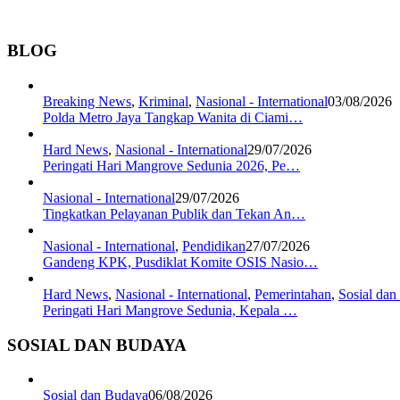
BLOG
Breaking News
,
Kriminal
,
Nasional - International
03/08/2026
Polda Metro Jaya Tangkap Wanita di Ciami…
Hard News
,
Nasional - International
29/07/2026
Peringati Hari Mangrove Sedunia 2026, Pe…
Nasional - International
29/07/2026
Tingkatkan Pelayanan Publik dan Tekan An…
Nasional - International
,
Pendidikan
27/07/2026
Gandeng KPK, Pusdiklat Komite OSIS Nasio…
Hard News
,
Nasional - International
,
Pemerintahan
,
Sosial da
Peringati Hari Mangrove Sedunia, Kepala …
SOSIAL DAN BUDAYA
Sosial dan Budaya
06/08/2026