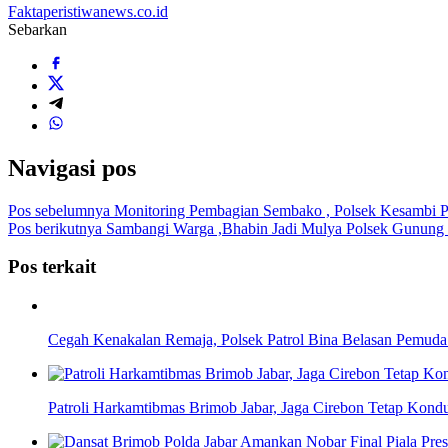
Faktaperistiwanews.co.id
Sebarkan
Navigasi pos
Pos sebelumnya
Monitoring Pembagian Sembako , Polsek Kesambi Po
Pos berikutnya
Sambangi Warga ,Bhabin Jadi Mulya Polsek Gunung
Pos terkait
Cegah Kenakalan Remaja, Polsek Patrol Bina Belasan Pemuda
Patroli Harkamtibmas Brimob Jabar, Jaga Cirebon Tetap Kondu