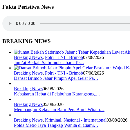
Fakta Peristiwa News
BREAKING NEWS
Breaking News
,
Polri - TNI - Brimob
07/08/2026
Jum’at Berkah Satbrimob Jabar : Te…
Breaking News
,
Polri - TNI - Brimob
07/08/2026
Dansat Brimob Jabar Pimpin Apel Gelar Pa…
Breaking News
06/08/2026
Kebakaran Hebat di Pelabuhan Karangsong,…
Breaking News
05/08/2026
Membangun Kekuatan Baru Pers Bumi Wiralo…
Breaking News
,
Kriminal
,
Nasional - International
03/08/2026
Polda Metro Jaya Tangkap Wanita di Ciami…