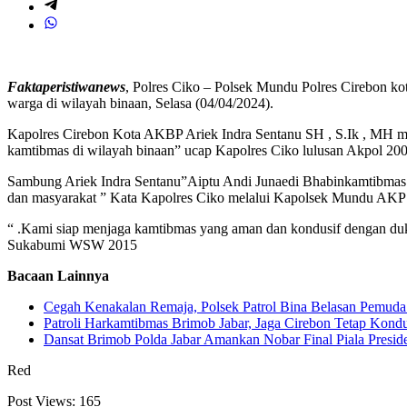
Faktaperistiwanews
, Polres Ciko – Polsek Mundu Polres Cirebon ko
warga di wilayah binaan, Selasa (04/04/2024).
Kapolres Cirebon Kota AKBP Ariek Indra Sentanu SH , S.Ik , MH menya
kamtibmas di wilayah binaan” ucap Kapolres Ciko lulusan Akpol 2004
Sambung Ariek Indra Sentanu”Aiptu Andi Junaedi Bhabinkamtibmas D
dan masyarakat ” Kata Kapolres Ciko melalui Kapolsek Mundu AKP
“ .Kami siap menjaga kamtibmas yang aman dan kondusif dengan du
Sukabumi WSW 2015
Bacaan Lainnya
Cegah Kenakalan Remaja, Polsek Patrol Bina Belasan Pemuda
Patroli Harkamtibmas Brimob Jabar, Jaga Cirebon Tetap Kondu
Dansat Brimob Polda Jabar Amankan Nobar Final Piala Preside
Red
Post Views:
165