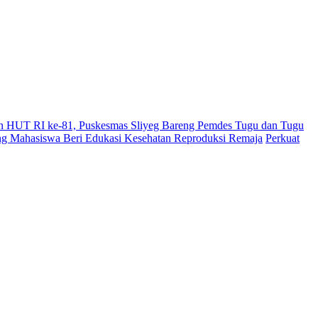
 HUT RI ke-81, Puskesmas Sliyeg Bareng Pemdes Tugu dan Tugu
Mahasiswa Beri Edukasi Kesehatan Reproduksi Remaja
Perkuat