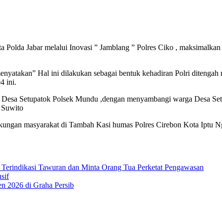
ta Polda Jabar melalui Inovasi ” Jamblang ” Polres Ciko , maksimalk
takan” Hal ini dilakukan sebagai bentuk kehadiran Polri ditengah mas
 ini.
esa Setupatok Polsek Mundu ,dengan menyambangi warga Desa Setupat
 Suwito
kungan masyarakat di Tambah Kasi humas Polres Cirebon Kota Iptu N
 Terindikasi Tawuran dan Minta Orang Tua Perketat Pengawasan
sif
n 2026 di Graha Persib