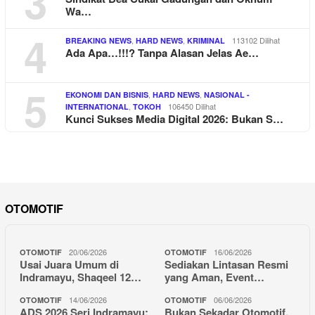
3
Wa…
4
,
,
113102 Dilihat
BREAKING NEWS
HARD NEWS
KRIMINAL
Ada Apa…!!!? Tanpa Alasan Jelas Ae…
5
,
,
EKONOMI DAN BISNIS
HARD NEWS
NASIONAL -
,
106450 Dilihat
INTERNATIONAL
TOKOH
Kunci Sukses Media Digital 2026: Bukan S…
OTOMOTIF
20/06/2026
16/06/2026
OTOMOTIF
OTOMOTIF
Usai Juara Umum di
Sediakan Lintasan Resmi
Indramayu, Shaqeel 12…
yang Aman, Event…
14/06/2026
06/06/2026
OTOMOTIF
OTOMOTIF
ADS 2026 Seri Indramayu:
Bukan Sekadar Otomotif,