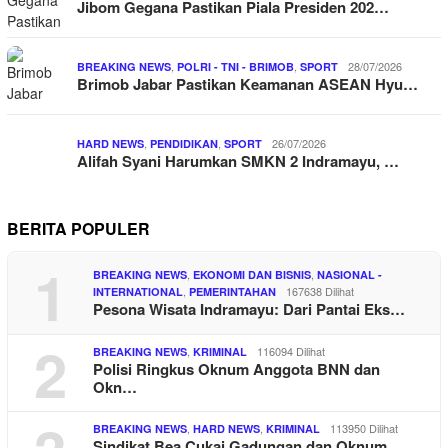
Jibom Gegana Pastikan Piala Presiden 202…
,
,
28/07/2026
BREAKING NEWS
POLRI - TNI - BRIMOB
SPORT
Brimob Jabar Pastikan Keamanan ASEAN Hyu…
,
,
26/07/2026
HARD NEWS
PENDIDIKAN
SPORT
Alifah Syani Harumkan SMKN 2 Indramayu, …
BERITA POPULER
1
,
,
BREAKING NEWS
EKONOMI DAN BISNIS
NASIONAL -
,
167638 Dilihat
INTERNATIONAL
PEMERINTAHAN
Pesona Wisata Indramayu: Dari Pantai Eks…
2
,
116094 Dilihat
BREAKING NEWS
KRIMINAL
Polisi Ringkus Oknum Anggota BNN dan
Okn…
,
,
113950 Dilihat
BREAKING NEWS
HARD NEWS
KRIMINAL
Sindikat Bea Cukai Gadungan dan Oknum