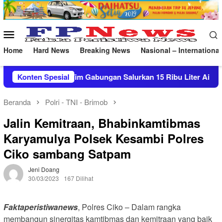
Loncat
ke
konten
Menu
Mobile
Home
Hard News
Breaking News
Nasional – International
gan Salurkan 15 Ribu Liter Air Bersih ke Pasekan
Konten Spesial
Pat
Beranda
Polri - TNI - Brimob
Jalin Kemitraan, Bhabinkamtibmas
Karyamulya Polsek Kesambi Polres
Ciko sambang Satpam
Jeni Doang
30/03/2023
167 Dilihat
Faktaperistiwanews
, Polres Ciko – Dalam rangka
membangun sinergitas kamtibmas dan kemitraan yang baik