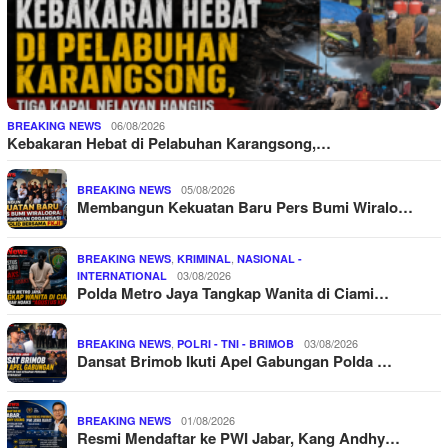
06/08/2026
BREAKING NEWS
Kebakaran Hebat di Pelabuhan Karangsong,…
05/08/2026
BREAKING NEWS
Membangun Kekuatan Baru Pers Bumi Wiralo…
,
,
BREAKING NEWS
KRIMINAL
NASIONAL -
03/08/2026
INTERNATIONAL
Polda Metro Jaya Tangkap Wanita di Ciami…
,
03/08/2026
BREAKING NEWS
POLRI - TNI - BRIMOB
Dansat Brimob Ikuti Apel Gabungan Polda …
01/08/2026
BREAKING NEWS
Resmi Mendaftar ke PWI Jabar, Kang Andhy…