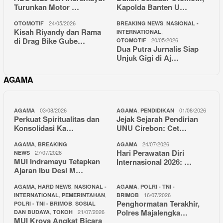
Turunkan Motor …
Kapolda Banten U…
24/05/2026
,
OTOMOTIF
BREAKING NEWS
NASIONAL -
Kisah Riyandy dan Rama
,
INTERNATIONAL
di Drag Bike Gube…
20/05/2026
OTOMOTIF
Dua Putra Jurnalis Siap
Unjuk Gigi di Aj…
AGAMA
03/08/2026
,
01/08/2026
AGAMA
AGAMA
PENDIDIKAN
Perkuat Spiritualitas dan
Jejak Sejarah Pendirian
Konsolidasi Ka…
UNU Cirebon: Cet…
,
24/07/2026
AGAMA
BREAKING
AGAMA
Hari Perawatan Diri
27/07/2026
NEWS
MUI Indramayu Tetapkan
Internasional 2026: …
Ajaran Ibu Desi M…
,
,
,
AGAMA
HARD NEWS
NASIONAL -
AGAMA
POLRI - TNI -
,
,
16/07/2026
INTERNATIONAL
PEMERINTAHAN
BRIMOB
Penghormatan Terakhir,
,
POLRI - TNI - BRIMOB
SOSIAL
Polres Majalengka…
,
21/07/2026
DAN BUDAYA
TOKOH
MUI Kroya Angkat Bicara