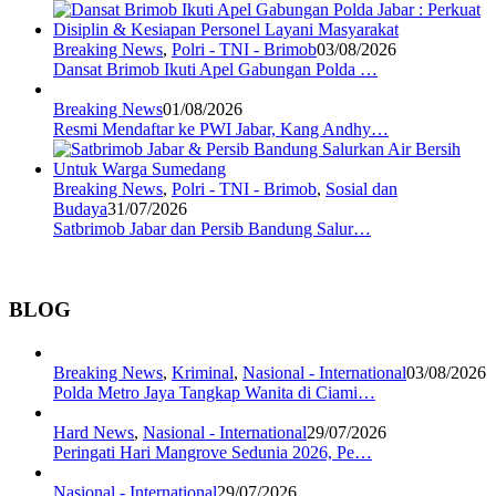
Breaking News
,
Polri - TNI - Brimob
03/08/2026
Dansat Brimob Ikuti Apel Gabungan Polda …
Breaking News
01/08/2026
Resmi Mendaftar ke PWI Jabar, Kang Andhy…
Breaking News
,
Polri - TNI - Brimob
,
Sosial dan
Budaya
31/07/2026
Satbrimob Jabar dan Persib Bandung Salur…
BLOG
Breaking News
,
Kriminal
,
Nasional - International
03/08/2026
Polda Metro Jaya Tangkap Wanita di Ciami…
Hard News
,
Nasional - International
29/07/2026
Peringati Hari Mangrove Sedunia 2026, Pe…
Nasional - International
29/07/2026