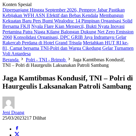
Konten Spesial
Diperpanjang Hingga September 2026, Pemprov Jabar Pastikan
Kebijakan WFH ASN Efektif dan Bebas Kendala
Membangun
Kekuatan Baru Pers Bumi Wiralodra: 14 Pimpinan Organisasi Solid
Bersama FKJI
Nyala Flare Kian Mengecil, Bukti Nyata Inovasi
Pertamina Patra Niaga Kilang Balongan Dukung Net Zero Emission
2060
Konsolidasi Organisasi, DPC GRIB Jaya Indramayu Gelar
Rakercab Perdana di Hotel Grand Trisula
Meriahkan HUT RI ke-
81, Camat bersama TNI-Polri dan Warga Cikedung Gelar Turnamen
Voli Antardesa
Beranda
Polri - TNI - Brimob
Jaga Kamtibmas Kondusif,
TNI – Polri di Haurgeulis Laksanakan Patroli Sambang
Jaga Kamtibmas Kondusif, TNI – Polri di
Haurgeulis Laksanakan Patroli Sambang
Jeni Doang
25/03/2023
217 Dilihat