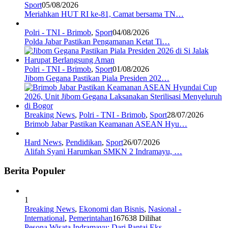
Sport
05/08/2026
Meriahkan HUT RI ke-81, Camat bersama TN…
Polri - TNI - Brimob
,
Sport
04/08/2026
Polda Jabar Pastikan Pengamanan Ketat Ti…
Polri - TNI - Brimob
,
Sport
01/08/2026
Jibom Gegana Pastikan Piala Presiden 202…
Breaking News
,
Polri - TNI - Brimob
,
Sport
28/07/2026
Brimob Jabar Pastikan Keamanan ASEAN Hyu…
Hard News
,
Pendidikan
,
Sport
26/07/2026
Alifah Syani Harumkan SMKN 2 Indramayu, …
Berita Populer
1
Breaking News
,
Ekonomi dan Bisnis
,
Nasional -
International
,
Pemerintahan
167638 Dilihat
Pesona Wisata Indramayu: Dari Pantai Eks…