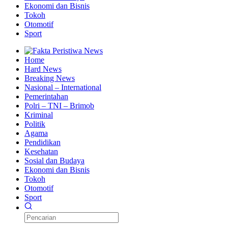
Ekonomi dan Bisnis
Tokoh
Otomotif
Sport
Home
Hard News
Breaking News
Nasional – International
Pemerintahan
Polri – TNI – Brimob
Kriminal
Politik
Agama
Pendidikan
Kesehatan
Sosial dan Budaya
Ekonomi dan Bisnis
Tokoh
Otomotif
Sport