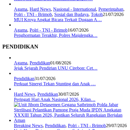
Agama
,
Hard News
,
Nasional - International
,
Pemerintahan
,
Polri - TNI - Brimob
,
Sosial dan Budaya
,
Tokoh
21/07/2026
MUI Kroya Angkat Bicara Terkait Dugaan A…
Agama
,
Polri - TNI - Brimob
16/07/2026
Penghormatan Terakhir, Polres Majalengka…
PENDIDIKAN
Agama
,
Pendidikan
01/08/2026
Jejak Sejarah Pendirian UNU Cirebon: Cet…
Pendidikan
31/07/2026
Perkuat Sinergi Tekan Stunting dan Anak …
Hard News
,
Pendidikan
30/07/2026
Peringati Hari Anak Nasional 2026, Kilan…
Breaking News
,
Pendidikan
,
Polri - TNI - Brimob
29/07/2026