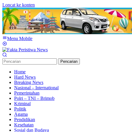
Loncat ke konten
Menu Mobile
Pencarian
Home
Hard News
Breaking News
Nasional – International
Pemerintahan
Polri – TNI – Brimob
Kriminal
Politik
Agama
Pendidikan
Kesehatan
Sosial dan Budaya