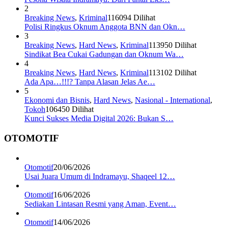
2
Breaking News
,
Kriminal
116094 Dilihat
Polisi Ringkus Oknum Anggota BNN dan Okn…
3
Breaking News
,
Hard News
,
Kriminal
113950 Dilihat
Sindikat Bea Cukai Gadungan dan Oknum Wa…
4
Breaking News
,
Hard News
,
Kriminal
113102 Dilihat
Ada Apa…!!!? Tanpa Alasan Jelas Ae…
5
Ekonomi dan Bisnis
,
Hard News
,
Nasional - International
,
Tokoh
106450 Dilihat
Kunci Sukses Media Digital 2026: Bukan S…
OTOMOTIF
Otomotif
20/06/2026
Usai Juara Umum di Indramayu, Shaqeel 12…
Otomotif
16/06/2026
Sediakan Lintasan Resmi yang Aman, Event…
Otomotif
14/06/2026