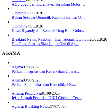
ADS 2026 Seri Indramayu: Turunkan Motor …
Otomotif
06/06/2026
Bukan Sekadar Otomotif, Kapolda Banten U…
Otomotif
24/05/2026
Kisah Riyandy dan Rama di Drag Bike Gube…
Breaking News
,
Nasional - International
,
Otomotif
20/05/2026
Dua Putra Jurnalis Siap Unjuk Gigi di Aj…
AGAMA
Agama
07/08/2026
Perkuat Integritas dan Keberkahan Operas…
Agama
03/08/2026
Perkuat Spiritualitas dan Konsolidasi Ka…
Agama
,
Pendidikan
01/08/2026
Jejak Sejarah Pendirian UNU Cirebon: Cet…
Agama
,
Breaking News
27/07/2026