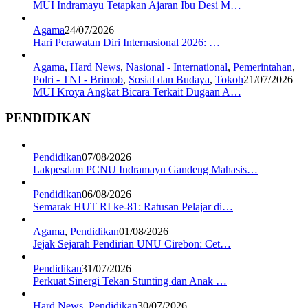
MUI Indramayu Tetapkan Ajaran Ibu Desi M…
Agama
24/07/2026
Hari Perawatan Diri Internasional 2026: …
Agama
,
Hard News
,
Nasional - International
,
Pemerintahan
,
Polri - TNI - Brimob
,
Sosial dan Budaya
,
Tokoh
21/07/2026
MUI Kroya Angkat Bicara Terkait Dugaan A…
PENDIDIKAN
Pendidikan
07/08/2026
Lakpesdam PCNU Indramayu Gandeng Mahasis…
Pendidikan
06/08/2026
Semarak HUT RI ke-81: Ratusan Pelajar di…
Agama
,
Pendidikan
01/08/2026
Jejak Sejarah Pendirian UNU Cirebon: Cet…
Pendidikan
31/07/2026
Perkuat Sinergi Tekan Stunting dan Anak …
Hard News
,
Pendidikan
30/07/2026