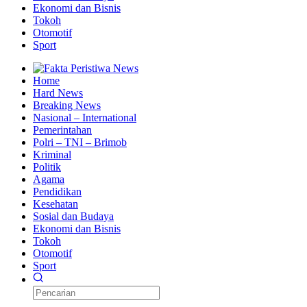
Ekonomi dan Bisnis
Tokoh
Otomotif
Sport
Home
Hard News
Breaking News
Nasional – International
Pemerintahan
Polri – TNI – Brimob
Kriminal
Politik
Agama
Pendidikan
Kesehatan
Sosial dan Budaya
Ekonomi dan Bisnis
Tokoh
Otomotif
Sport