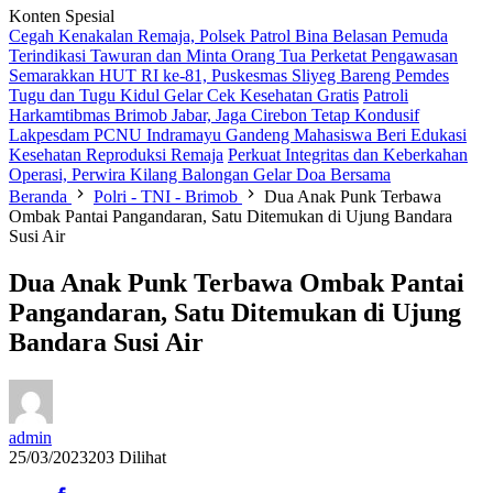
Konten Spesial
Cegah Kenakalan Remaja, Polsek Patrol Bina Belasan Pemuda
Terindikasi Tawuran dan Minta Orang Tua Perketat Pengawasan
Semarakkan HUT RI ke-81, Puskesmas Sliyeg Bareng Pemdes
Tugu dan Tugu Kidul Gelar Cek Kesehatan Gratis
Patroli
Harkamtibmas Brimob Jabar, Jaga Cirebon Tetap Kondusif
Lakpesdam PCNU Indramayu Gandeng Mahasiswa Beri Edukasi
Kesehatan Reproduksi Remaja
Perkuat Integritas dan Keberkahan
Operasi, Perwira Kilang Balongan Gelar Doa Bersama
Beranda
Polri - TNI - Brimob
Dua Anak Punk Terbawa
Ombak Pantai Pangandaran, Satu Ditemukan di Ujung Bandara
Susi Air
Dua Anak Punk Terbawa Ombak Pantai
Pangandaran, Satu Ditemukan di Ujung
Bandara Susi Air
admin
25/03/2023
203 Dilihat