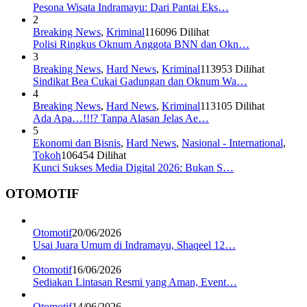
Pesona Wisata Indramayu: Dari Pantai Eks…
2
Breaking News
,
Kriminal
116096 Dilihat
Polisi Ringkus Oknum Anggota BNN dan Okn…
3
Breaking News
,
Hard News
,
Kriminal
113953 Dilihat
Sindikat Bea Cukai Gadungan dan Oknum Wa…
4
Breaking News
,
Hard News
,
Kriminal
113105 Dilihat
Ada Apa…!!!? Tanpa Alasan Jelas Ae…
5
Ekonomi dan Bisnis
,
Hard News
,
Nasional - International
,
Tokoh
106454 Dilihat
Kunci Sukses Media Digital 2026: Bukan S…
OTOMOTIF
Otomotif
20/06/2026
Usai Juara Umum di Indramayu, Shaqeel 12…
Otomotif
16/06/2026
Sediakan Lintasan Resmi yang Aman, Event…
Otomotif
14/06/2026