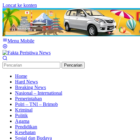
Loncat ke konten
Menu Mobile
Pencarian
Home
Hard News
Breaking News
Nasional – International
Pemerintahan
Polri – TNI – Brimob
Kriminal
Politik
Agama
Pendidikan
Kesehatan
Sosial dan Budaya