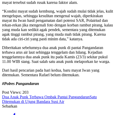
mayat tersebut sudah rusak karena faktor alam.
“Kondisi mayat sudah kembung, wajah sudah mulai tidak jelas, kulit
mengelupas, sehingga kesulitan mengenal wajah, diperkirakan
mayat itu Iwan hasil pengamatan dari potensi SAR, Polairiud dan
rekan-rekan jika mengenali foto dengan korban rambut pirang, kalau
yang muda kan sedikit agak pendek, sementara yang ditemukan
agak tinggi rambut pirang, yang muda mah tidak pirang. Karena
tidak ada ciri-ciri yang pasti minim data,” katanya.
Diberitakan sebelumnya dua anak punk di pantai Pangandaran
terbawa arus air laut sehingga tenggelam dan hilang. Kejadian
tenggelamnya dua anak punk itu pada Kamis (23/3) sekitar pukul
11.00 WIB siang. Saat salah satu anak punk melaporkan ke warga.
Dari hasil pencarian pada hari kedua, baru mayat Iwan yang
ditemukan. Sementara Rafael belum ditemukan.
#Polres Pangandaran
Post Views:
203
Dua Anak Punk Terbawa Ombak Pantai Pangandaran
Satu
Ditemukan di Ujung Bandara Susi Air
Sebarkan