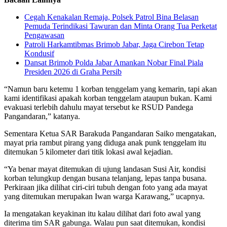
Cegah Kenakalan Remaja, Polsek Patrol Bina Belasan
Pemuda Terindikasi Tawuran dan Minta Orang Tua Perketat
Pengawasan
Patroli Harkamtibmas Brimob Jabar, Jaga Cirebon Tetap
Kondusif
Dansat Brimob Polda Jabar Amankan Nobar Final Piala
Presiden 2026 di Graha Persib
“Namun baru ketemu 1 korban tenggelam yang kemarin, tapi akan
kami identifikasi apakah korban tenggelam ataupun bukan. Kami
evakuasi terlebih dahulu mayat tersebut ke RSUD Pandega
Pangandaran,” katanya.
Sementara Ketua SAR Barakuda Pangandaran Saiko mengatakan,
mayat pria rambut pirang yang diduga anak punk tenggelam itu
ditemukan 5 kilometer dari titik lokasi awal kejadian.
“Ya benar mayat ditemukan di ujung landasan Susi Air, kondisi
korban telungkup dengan busana telanjang, lepas tanpa busana.
Perkiraan jika dilihat ciri-ciri tubuh dengan foto yang ada mayat
yang ditemukan merupakan Iwan warga Karawang,” ucapnya.
Ia mengatakan keyakinan itu kalau dilihat dari foto awal yang
diterima tim SAR gabunga. Walau pun saat ditemukan, kondisi