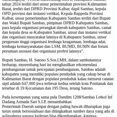
tahun 2024 terdiri dari unsur pemerintahan provinsi Kalimantan
Barat, terdiri dari DPRD Provinsi Kalbar, dapil Sambas, kepala
OPD provinsi dan instansi vertikal, Kepala Bappeda Provinsi
Kalbar, unsur pemerintahan Kabupaten Sambas terdiri dari Bupati
dan Wakil Bupati Sambas, pimpinan DPRD Kabupaten Sambas,
para kepala organisasi perangkat daerah kabupaten Sambas, camat
dan kepala desa se-Kabupaten Sambas, unsur dan instansi vertikal
dan organisasi masyarakat lainnya di Kabupaten Sambas, unsur
perguruan tinggi organisasi lembaga keagamaan, lembaga adat,
lembaga kemasyarakatan dan LSM, BUMD, BUMN dan forum
persatuan asosiasi dan organisasi profesi lainnya”.
Bupati Sambas, H. Satono S.Sos.I.MH, dalam sambutannya
berharap, musrenbang hari ini menghasilkan rekomendasi
pembangunan untuk percepatan pembangunan, Sambas adalah
kabupaten yang memiliki populasi penduduk yang cukup besar di
Kalimantan Barat dengan populasi penduduk kalau menurut catatan
sipil adalah 647.000 jiwa terbesar kedua setelah kota Pontianak dan
tersebar di 19 Kecamatan dan 195 Desa, terang Satono.
Pada kesempatan yang sama pula Dandim 1208/Sambas Letkol Inf
Dadang Armada Sari S.I.P, menambahkan
Pemerintah Daerah sampai dengan paling bawah diharapkan juga
turun untuk bersosialisasi dan ditingkatkan sumber daya yang ada di
wilayahnya supaya kedepan bisa dikembangkan, katanya.