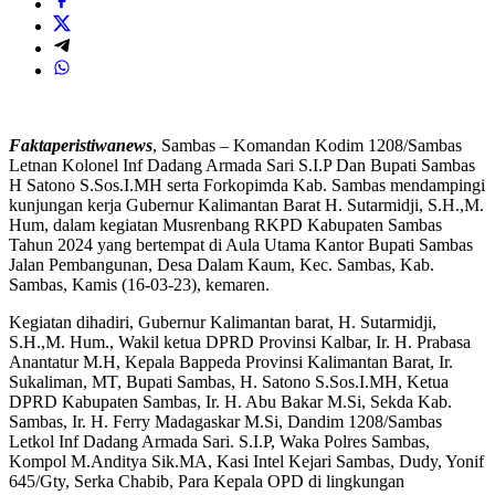
Faktaperistiwanews
, Sambas – Komandan Kodim 1208/Sambas
Letnan Kolonel Inf Dadang Armada Sari S.I.P Dan Bupati Sambas
H Satono S.Sos.I.MH serta Forkopimda Kab. Sambas mendampingi
kunjungan kerja Gubernur Kalimantan Barat H. Sutarmidji, S.H.,M.
Hum, dalam kegiatan Musrenbang RKPD Kabupaten Sambas
Tahun 2024 yang bertempat di Aula Utama Kantor Bupati Sambas
Jalan Pembangunan, Desa Dalam Kaum, Kec. Sambas, Kab.
Sambas, Kamis (16-03-23), kemaren.
Kegiatan dihadiri, Gubernur Kalimantan barat, H. Sutarmidji,
S.H.,M. Hum., Wakil ketua DPRD Provinsi Kalbar, Ir. H. Prabasa
Anantatur M.H, Kepala Bappeda Provinsi Kalimantan Barat, Ir.
Sukaliman, MT, Bupati Sambas, H. Satono S.Sos.I.MH, Ketua
DPRD Kabupaten Sambas, Ir. H. Abu Bakar M.Si, Sekda Kab.
Sambas, Ir. H. Ferry Madagaskar M.Si, Dandim 1208/Sambas
Letkol Inf Dadang Armada Sari. S.I.P, Waka Polres Sambas,
Kompol M.Anditya Sik.MA, Kasi Intel Kejari Sambas, Dudy, Yonif
645/Gty, Serka Chabib, Para Kepala OPD di lingkungan