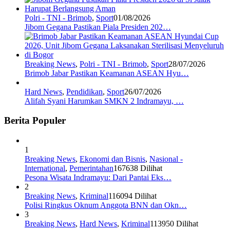
Polri - TNI - Brimob
,
Sport
01/08/2026
Jibom Gegana Pastikan Piala Presiden 202…
Breaking News
,
Polri - TNI - Brimob
,
Sport
28/07/2026
Brimob Jabar Pastikan Keamanan ASEAN Hyu…
Hard News
,
Pendidikan
,
Sport
26/07/2026
Alifah Syani Harumkan SMKN 2 Indramayu, …
Berita Populer
1
Breaking News
,
Ekonomi dan Bisnis
,
Nasional -
International
,
Pemerintahan
167638 Dilihat
Pesona Wisata Indramayu: Dari Pantai Eks…
2
Breaking News
,
Kriminal
116094 Dilihat
Polisi Ringkus Oknum Anggota BNN dan Okn…
3
Breaking News
,
Hard News
,
Kriminal
113950 Dilihat