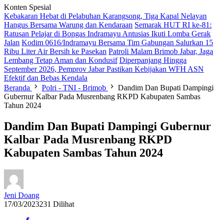
Konten Spesial
Kebakaran Hebat di Pelabuhan Karangsong, Tiga Kapal Nelayan
Hangus Bersama Warung dan Kendaraan
Semarak HUT RI ke-81:
Ratusan Pelajar di Bongas Indramayu Antusias Ikuti Lomba Gerak
Jalan
Kodim 0616/Indramayu Bersama Tim Gabungan Salurkan 15
Ribu Liter Air Bersih ke Pasekan
Patroli Malam Brimob Jabar, Jaga
Lembang Tetap Aman dan Kondusif
Diperpanjang Hingga
September 2026, Pemprov Jabar Pastikan Kebijakan WFH ASN
Efektif dan Bebas Kendala
Beranda
Polri - TNI - Brimob
Dandim Dan Bupati Dampingi
Gubernur Kalbar Pada Musrenbang RKPD Kabupaten Sambas
Tahun 2024
Dandim Dan Bupati Dampingi Gubernur
Kalbar Pada Musrenbang RKPD
Kabupaten Sambas Tahun 2024
Jeni Doang
17/03/2023
231 Dilihat