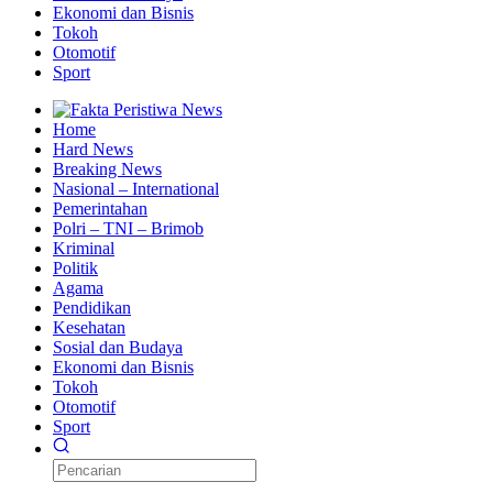
Ekonomi dan Bisnis
Tokoh
Otomotif
Sport
Home
Hard News
Breaking News
Nasional – International
Pemerintahan
Polri – TNI – Brimob
Kriminal
Politik
Agama
Pendidikan
Kesehatan
Sosial dan Budaya
Ekonomi dan Bisnis
Tokoh
Otomotif
Sport