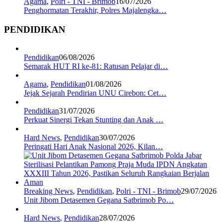
Agama
,
Polri - TNI - Brimob
16/07/2026
Penghormatan Terakhir, Polres Majalengka…
PENDIDIKAN
Pendidikan
06/08/2026
Semarak HUT RI ke-81: Ratusan Pelajar di…
Agama
,
Pendidikan
01/08/2026
Jejak Sejarah Pendirian UNU Cirebon: Cet…
Pendidikan
31/07/2026
Perkuat Sinergi Tekan Stunting dan Anak …
Hard News
,
Pendidikan
30/07/2026
Peringati Hari Anak Nasional 2026, Kilan…
Breaking News
,
Pendidikan
,
Polri - TNI - Brimob
29/07/2026
Unit Jibom Detasemen Gegana Satbrimob Po…
Hard News
,
Pendidikan
28/07/2026