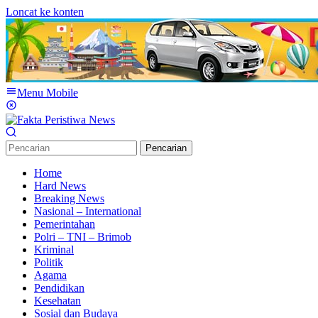
Loncat ke konten
Menu Mobile
Pencarian
Home
Hard News
Breaking News
Nasional – International
Pemerintahan
Polri – TNI – Brimob
Kriminal
Politik
Agama
Pendidikan
Kesehatan
Sosial dan Budaya