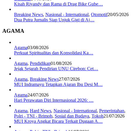
Kisah Riyandy dan Rama di Drag Bike Gube…
Breaking News
,
Nasional - International
,
Otomotif
20/05/2026
Dua Putra Jurnalis Siap Unjuk Gigi di Aj…
AGAMA
Agama
03/08/2026
Perkuat Spiritualitas dan Konsolidasi Ka…
Agama
,
Pendidikan
01/08/2026
Jejak Sejarah Pendirian UNU Cirebon: Cet…
Agama
,
Breaking News
27/07/2026
MUI Indramayu Tetapkan Ajaran Ibu Desi M…
Agama
24/07/2026
Hari Perawatan Diri Internasional 2026: …
Agama
,
Hard News
,
Nasional - International
,
Pemerintahan
,
Polri - TNI - Brimob
,
Sosial dan Budaya
,
Tokoh
21/07/2026
MUI Kroya Angkat Bicara Terkait Dugaan A…