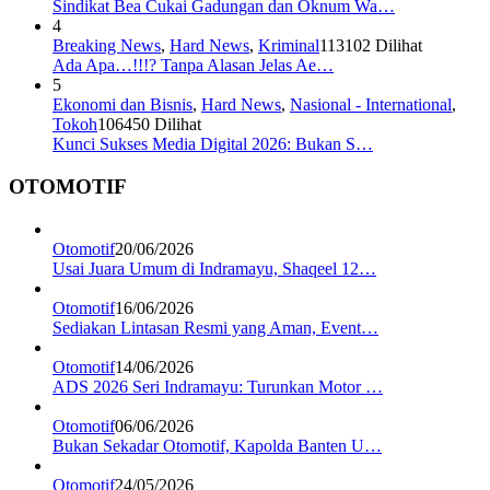
Sindikat Bea Cukai Gadungan dan Oknum Wa…
4
Breaking News
,
Hard News
,
Kriminal
113102 Dilihat
Ada Apa…!!!? Tanpa Alasan Jelas Ae…
5
Ekonomi dan Bisnis
,
Hard News
,
Nasional - International
,
Tokoh
106450 Dilihat
Kunci Sukses Media Digital 2026: Bukan S…
OTOMOTIF
Otomotif
20/06/2026
Usai Juara Umum di Indramayu, Shaqeel 12…
Otomotif
16/06/2026
Sediakan Lintasan Resmi yang Aman, Event…
Otomotif
14/06/2026
ADS 2026 Seri Indramayu: Turunkan Motor …
Otomotif
06/06/2026
Bukan Sekadar Otomotif, Kapolda Banten U…
Otomotif
24/05/2026