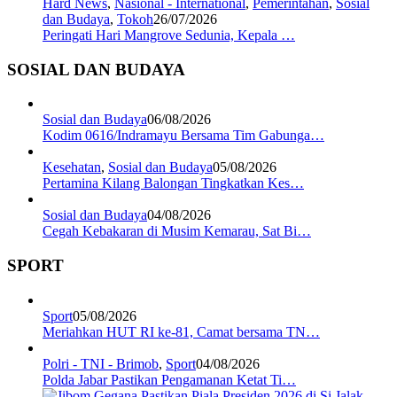
Hard News
,
Nasional - International
,
Pemerintahan
,
Sosial
dan Budaya
,
Tokoh
26/07/2026
Peringati Hari Mangrove Sedunia, Kepala …
SOSIAL DAN BUDAYA
Sosial dan Budaya
06/08/2026
Kodim 0616/Indramayu Bersama Tim Gabunga…
Kesehatan
,
Sosial dan Budaya
05/08/2026
Pertamina Kilang Balongan Tingkatkan Kes…
Sosial dan Budaya
04/08/2026
Cegah Kebakaran di Musim Kemarau, Sat Bi…
SPORT
Sport
05/08/2026
Meriahkan HUT RI ke-81, Camat bersama TN…
Polri - TNI - Brimob
,
Sport
04/08/2026
Polda Jabar Pastikan Pengamanan Ketat Ti…