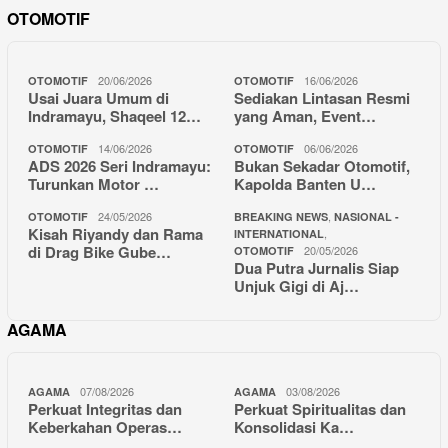
OTOMOTIF
20/06/2026
16/06/2026
OTOMOTIF
OTOMOTIF
Usai Juara Umum di
Sediakan Lintasan Resmi
Indramayu, Shaqeel 12…
yang Aman, Event…
14/06/2026
06/06/2026
OTOMOTIF
OTOMOTIF
ADS 2026 Seri Indramayu:
Bukan Sekadar Otomotif,
Turunkan Motor …
Kapolda Banten U…
24/05/2026
,
OTOMOTIF
BREAKING NEWS
NASIONAL -
Kisah Riyandy dan Rama
,
INTERNATIONAL
di Drag Bike Gube…
20/05/2026
OTOMOTIF
Dua Putra Jurnalis Siap
Unjuk Gigi di Aj…
AGAMA
07/08/2026
03/08/2026
AGAMA
AGAMA
Perkuat Integritas dan
Perkuat Spiritualitas dan
Keberkahan Operas…
Konsolidasi Ka…