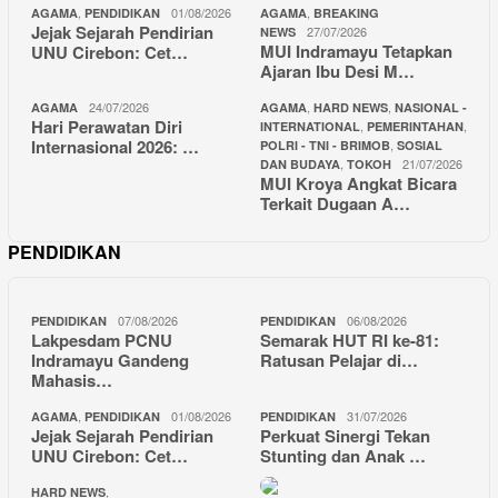
,
01/08/2026
,
AGAMA
PENDIDIKAN
AGAMA
BREAKING
Jejak Sejarah Pendirian
27/07/2026
NEWS
MUI Indramayu Tetapkan
UNU Cirebon: Cet…
Ajaran Ibu Desi M…
24/07/2026
,
,
AGAMA
AGAMA
HARD NEWS
NASIONAL -
Hari Perawatan Diri
,
,
INTERNATIONAL
PEMERINTAHAN
Internasional 2026: …
,
POLRI - TNI - BRIMOB
SOSIAL
,
21/07/2026
DAN BUDAYA
TOKOH
MUI Kroya Angkat Bicara
Terkait Dugaan A…
PENDIDIKAN
07/08/2026
06/08/2026
PENDIDIKAN
PENDIDIKAN
Lakpesdam PCNU
Semarak HUT RI ke-81:
Indramayu Gandeng
Ratusan Pelajar di…
Mahasis…
,
01/08/2026
31/07/2026
AGAMA
PENDIDIKAN
PENDIDIKAN
Jejak Sejarah Pendirian
Perkuat Sinergi Tekan
UNU Cirebon: Cet…
Stunting dan Anak …
,
HARD NEWS