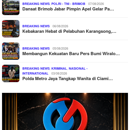
,
07/08/2026
BREAKING NEWS
POLRI - TNI - BRIMOB
Dansat Brimob Jabar Pimpin Apel Gelar Pa…
06/08/2026
BREAKING NEWS
Kebakaran Hebat di Pelabuhan Karangsong,…
05/08/2026
BREAKING NEWS
Membangun Kekuatan Baru Pers Bumi Wiralo…
,
,
BREAKING NEWS
KRIMINAL
NASIONAL -
03/08/2026
INTERNATIONAL
Polda Metro Jaya Tangkap Wanita di Ciami…