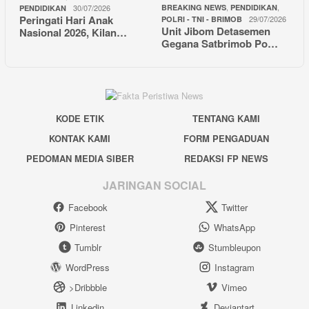
,
,
30/07/2026
BREAKING NEWS
PENDIDIKAN
PENDIDIKAN
Peringati Hari Anak
29/07/2026
POLRI - TNI - BRIMOB
Unit Jibom Detasemen
Nasional 2026, Kilan…
Gegana Satbrimob Po…
KODE ETIK
TENTANG KAMI
KONTAK KAMI
FORM PENGADUAN
PEDOMAN MEDIA SIBER
REDAKSI FP NEWS
JARINGAN SOCIAL
Facebook
Twitter
Pinterest
WhatsApp
Tumblr
Stumbleupon
WordPress
Instagram
>Dribbble
Vimeo
Linkedin
Deviantart