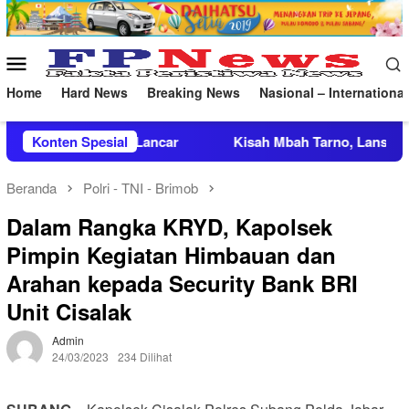
Loncat
ke
konten
Menu
Mobile
Home
Hard News
Breaking News
Nasional – International
r
Konten Spesial
Kisah Mbah Tarno, Lansia Tuna Wicara 70 Tahun Pen
Beranda
Polri - TNI - Brimob
Dalam Rangka KRYD, Kapolsek
Pimpin Kegiatan Himbauan dan
Arahan kepada Security Bank BRI
Unit Cisalak
Admin
24/03/2023
234 Dilihat