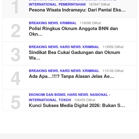
1
,
167647 Dilihat
INTERNATIONAL
PEMERINTAHAN
Pesona Wisata Indramayu: Dari Pantai Eks…
2
,
116098 Dilihat
BREAKING NEWS
KRIMINAL
Polisi Ringkus Oknum Anggota BNN dan
Okn…
3
,
,
113956 Dilihat
BREAKING NEWS
HARD NEWS
KRIMINAL
Sindikat Bea Cukai Gadungan dan Oknum
Wa…
4
,
,
113106 Dilihat
BREAKING NEWS
HARD NEWS
KRIMINAL
Ada Apa…!!!? Tanpa Alasan Jelas Ae…
5
,
,
EKONOMI DAN BISNIS
HARD NEWS
NASIONAL -
,
106455 Dilihat
INTERNATIONAL
TOKOH
Kunci Sukses Media Digital 2026: Bukan S…